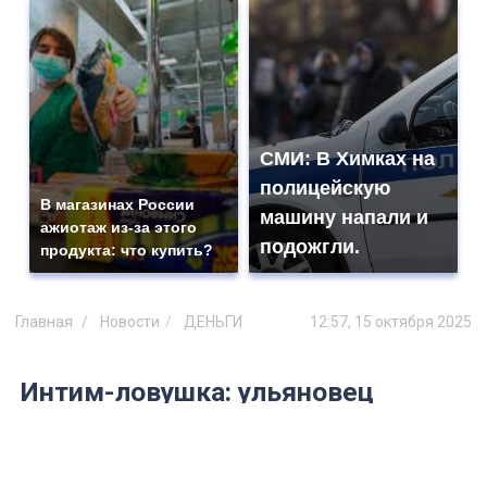
СМИ: В Химках на
полицейскую
В магазинах России
машину напали и
ажиотаж из-за этого
подожгли.
продукта: что купить?
Главная
Новости
ДЕНЬГИ
12:57, 15 октября 2025
Интим-ловушка: ульяновец
потерял 17 тысяч рублей через
сайт пикантных услуг