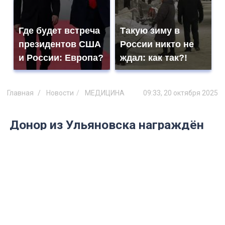
Где будет встреча
Такую зиму в
президентов США
России никто не
и России: Европа?
ждал: как так?!
Главная
Новости
МЕДИЦИНА
09:33, 20 октября 2025
Донор из Ульяновска награждён
медалью ФМБА «За содействие
донорскому движению»
Мужчина помог спасти жизнь пациентке,
пожертвовав стволовые клетки