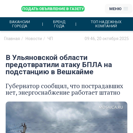
ПОДАТЬ ОБЪЯВЛЕНИЕ В ГАЗЕТУ
МЕНЮ
ВАКАНСИИ
БРЕНД
ТОП НАДЕЖНЫХ
ГОРОДА
ГОДА
КОМПАНИЙ
Главная
Новости
ЧП
09:46, 20 октября 2025
В Ульяновской области
предотвратили атаку БПЛА на
подстанцию в Вешкайме
Губернатор сообщил, что пострадавших
нет, энергоснабжение работает штатно