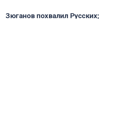
Зюганов похвалил Русских;
Куринного рядом не было
В минувшую субботу, 15 ноября, в
подмосковных «Снегирях» состоялся
пленум ЦК КПРФ.
страница ТГ Алексей Русских