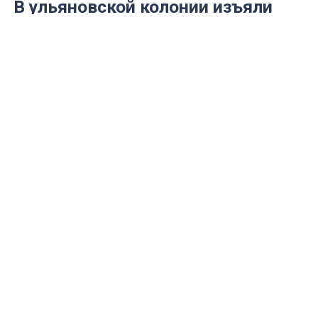
В ульяновской колонии изъяли
запрещённые предметы
В исправительной колонии №3 в
Димитровграде пресечена попытка
проноса запрещённых предметов. При
досмотре одного из граждан,
прибывшего на длительное свидание, в
его сумке с продуктами были
обнаружены беспроводные наушники.