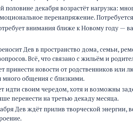
ой половине декабря возрастёт нагрузка: мно
моциональное перенапряжение. Потребуется
отребует внимания ближе к Новому году — ва
реносит Дев в пространство дома, семьи, рем
вопросов. Всё, что связано с жильём и родит
т принести новости от родственников или л
 много общения с близкими.
ет идти своим чередом, хотя и возможны за
чше перенести на третью декаду месяца.
абря Дев ждёт прилив творческой энергии, в
роение.