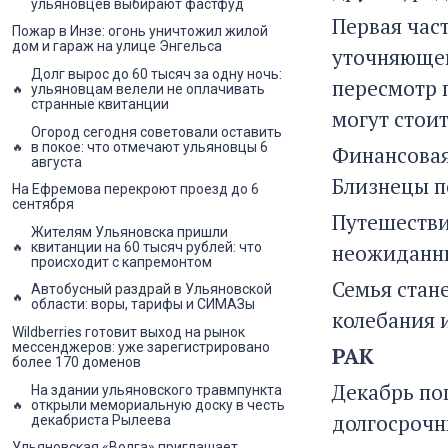
ульяновцев выбирают фастфуд
Первая час
Пожар в Инзе: огонь уничтожил жилой
дом и гараж на улице Энгельса
уточняющег
Долг вырос до 60 тысяч за одну ночь:
пересмотр 
ульяновцам велели не оплачивать
странные квитанции
могут стоит
Огород сегодня советовали оставить
в покое: что отмечают ульяновцы 6
Финансовая
августа
Близнецы п
На Ефремова перекроют проезд до 6
сентября
Путешестви
Жителям Ульяновска пришли
квитанции на 60 тысяч рублей: что
неожиданны
происходит с капремонтом
Семья стан
Автобусный раздрай в Ульяновской
области: воры, тарифы и СИМАЗы
колебания 
Wildberries готовит выход на рынок
мессенджеров: уже зарегистрировано
РАК
более 170 доменов
Декабрь по
На здании ульяновского травмпункта
открыли мемориальную доску в честь
долгосрочн
декабриста Рылеева
Ульяновская «Волга» приглашает