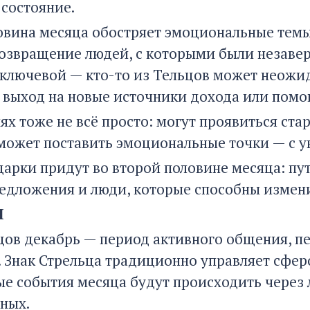
 состояние.
овина месяца обостряет эмоциональные темы:
озвращение людей, с которыми были незаве
 ключевой — кто-то из Тельцов может неожи
, выход на новые источники дохода или помо
х тоже не всё просто: могут проявиться ста
может поставить эмоциональные точки — с ува
дарки придут во второй половине месяца: пу
едложения и люди, которые способны измени
Ы
цов декабрь — период активного общения, п
 Знак Стрельца традиционно управляет сферо
е события месяца будут происходить через л
дных.