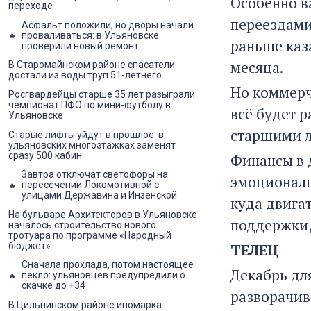
Особенно в
переходе
переездами
Асфальт положили, но дворы начали
проваливаться: в Ульяновске
раньше каз
проверили новый ремонт
месяца.
В Старомайнском районе спасатели
достали из воды труп 51-летнего
Но коммерч
Росгвардейцы старше 35 лет разыграли
чемпионат ПФО по мини-футболу в
всё будет р
Ульяновске
старшими л
Старые лифты уйдут в прошлое: в
ульяновских многоэтажках заменят
сразу 500 кабин
Финансы в 
Завтра отключат светофоры на
эмоциональ
пересечении Локомотивной с
улицами Державина и Инзенской
куда двига
На бульваре Архитекторов в Ульяновске
поддержки,
началось строительство нового
тротуара по программе «Народный
бюджет»
ТЕЛЕЦ
Сначала прохлада, потом настоящее
Декабрь дл
пекло: ульяновцев предупредили о
скачке до +34
разворачива
В Цильнинском районе иномарка