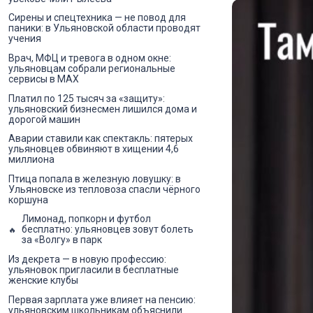
Сирены и спецтехника — не повод для
паники: в Ульяновской области проводят
учения
Врач, МФЦ и тревога в одном окне:
ульяновцам собрали региональные
сервисы в MAX
Платил по 125 тысяч за «защиту»:
ульяновский бизнесмен лишился дома и
дорогой машин
Аварии ставили как спектакль: пятерых
ульяновцев обвиняют в хищении 4,6
миллиона
Птица попала в железную ловушку: в
Ульяновске из тепловоза спасли чёрного
коршуна
Лимонад, попкорн и футбол
бесплатно: ульяновцев зовут болеть
за «Волгу» в парк
Из декрета — в новую профессию:
ульяновок пригласили в бесплатные
женские клубы
Первая зарплата уже влияет на пенсию:
ульяновским школьникам объяснили