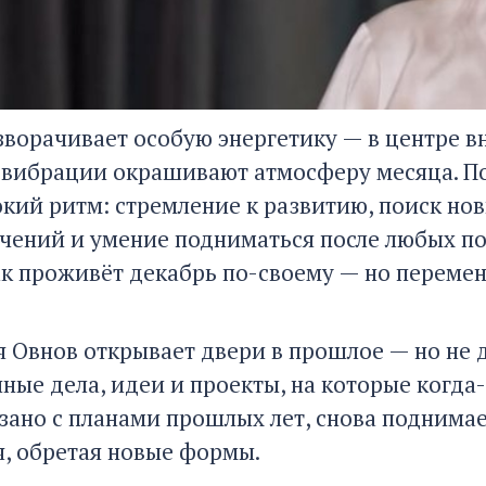
зворачивает особую энергетику — в центре в
 вибрации окрашивают атмосферу месяца. По
окий ритм: стремление к развитию, поиск но
чений и умение подниматься после любых по
к проживёт декабрь по-своему — но перемен
я Овнов открывает двери в прошлое — но не 
ые дела, идеи и проекты, на которые когда-
язано с планами прошлых лет, снова поднима
я, обретая новые формы.