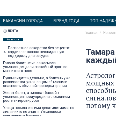
ВАКАНСИИ ГОРОДА
БРЕНД ГОДА
ТОП НАДЕЖ
ЛЕНТА
Главная
Новост
6 августа
Бесплатное лекарство без рецепта:
Тамара
кардиолог назвал неожиданную
поддержку для сосудов
каждый
Голова болит не из-за космоса:
ульяновцам дали спокойный прогноз
магнитного поля
Астролог
Буквы видите идеально, а болезнь уже
мощных п
развивается: ульяновцам объяснили
опасность обычной проверки зрения
способны
Живот болит, а виноват бассейн:
сигналов
ульяновцев предупредили о сезонном
росте энтеровирусов
потому ч
Улица носила его имя десятилетиями, но
лица никто не знал: в Ульяновске
увековечили Рылеева