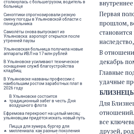
внутреннее
столкнулась с большегрузом, водитель в
больнице
Первая пол
Синоптики спрогнозировали резкую
смену погоды в Ульяновской области с
прошлом, в
понедельника
становится
Самолёты снова выпускают из
Ульяновска: аэропорт открылся после
наследство
утренней паузы
Ульяновская больница получила новые
В отношения
аппараты ИВЛ на 17 млн рублей
декабрь по
В Ульяновске усиливают техническое
оснащение служб благоустройства
кладбищ
Главные по
В Ульяновске названы профессии с
удачные пр
наибольшим ростом заработных плат в
2026 году
БЛИЗНЕЦ
В Ульяновске состоится
традиционный забег в честь Дня
Для Близне
воздушного флота
отношений.
Ефремова перекроют на целый месяц:
ульяновцам придётся искать новый путь
все ключевы
Пицца для зумера, бургер для
друзей, ро
миллениала: как разные поколения