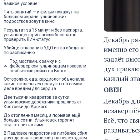
важное условие
Пять занятий — и фильм покажут на
большом экране: ульяновских
подростков зовут в кино
Результат за 15 минут и без паспорта:
ульяновцев пригласили бесплатно
Декабрь ра
проверить ВИЧ-статус
именно его
Убийце отказали в УДО из-за обеда не
по расписанию
задаёт выс
Под мостами, к замку и с
фейерверком: ульяновцам показали
дух приклю
необычные рейсы по Волге
каждый зна
Осторожно, еда: кардиолог объяснила,
какие «полезные» продукты на самом
ОВЕН
деле вредны для сердца
Две тысячи квадратов за сутки:
Декабрь дл
ульяновские дорожники прошлись от
Кротовки до Арского
незавершённ
До отопления месяц, а порывов ещё
Всё, что св
больше сотни: Ульяновск торопят
подготовить к зиме
развиватьс
В Павловке подросток на питбайке сбил
двух девочек-ровесниц на пешеходном