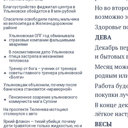
Но во втор
Благоустройство фиджитал-центра в
Ульяновске обойдется в 8 млн рублей
возможно э
Спасатели освободили палец мальчика
из велосипеда в Железнодорожном
Здоровье п
районе
ДЕВА
Ульяновская ОПГ год обманывала
страховые компании фальшивыми
авариями
Декабрь пе
В локомотивном депо Ульяновска
и бытовых 
птица застряла в механизме
тепловоза
Месяц може
Тренер от бога – ученик от тренера:
советы главного тренера ульяновской
родным или
«Волги»
Работа буд
Ульяновцам объяснили, почему после
бани кожа становится «мраморной»
покупки лу
Пенсионное озарение ульяновского
коммуниста-мага Супони
В конце дек
На проспекте Тюленева мотоцикл
лёгкое наст
столкнулся с авто
Яркий флакон — тихий убийца: почему
ВЕСЫ
дети травятся не только жидкостью, но и