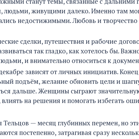
ажными станут темы, связанные с дальними 
, людьми, живущими далеко. Именно там мог
ались недостижимыми. Любовь и творчество 
еские сделки, путешествия и рабочие догов
азвиваться так гладко, как хотелось бы. Важ
юдьми, и внимательно относиться к докумен
декабре зависят от личных инициатив. Коне
ный подъём, желание обновить цели и шагну
ться дальше. Женщины сыграют значительную
 влиять на решения и помогать избегать оши
я Тельцов — месяц глубинных перемен, но эт
ются постепенно, затрагивая сразу нескольк