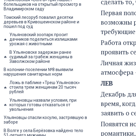
сделать то,
болельщиков на открытый просмотр в
Владимирском саду
Первая пол
Томский лесоруб повалил десятки
возможны р
деревьев в Кривошеинском районе и
пошел под суд
требующие 
Ульяновский зоопарк просит
дачников поделиться излишками
Работа отк
урожая с животными
проявить с
В Ульяновске задержан ранее
судимый за грабеж женщины в
Личная жиз
Заволжском районе
В колонии-поселении №8 выявили
атмосфера 
нарушения санитарных норм
ЛЕВ
Ложь в паблике «Треш Ульяновск»
стоила трем женщинам 20 тысяч
рублей
Декабрь дл
Ульяновцы назвали условия, при
время, когд
которых готовы отказаться от
увольнения
заявить о с
Ульяновцы спасли косулю, застрявшую в
заборе
Появятся н
В Волге у села Берёзовка найдено тело
романтики, 
51-летнего мужчины