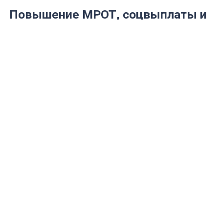
Повышение МРОТ, соцвыплаты и
новые льготы: что ждёт
ульяновцев в 2026 году
С 1 января 2026 года в Ульяновской
области вступают в силу важные
законодательные изменения, которые
затронут финансовую и социальную
сферы жизни жителей региона.