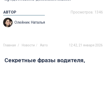
АВТОР
Просмотров:
1346
Олейник Наталья
Главная
Новости
Авто
12:42, 21 января 2026
Секретные фразы водителя,
которые «отпугивают»
инспектора ГИБДД
Водитель, который говорит спокойно и
действует по закону, проходит проверку
быстрее и без лишнего давления. Узнайте
фразы и приемы, которые сокращают
интерес инспектора к вам.