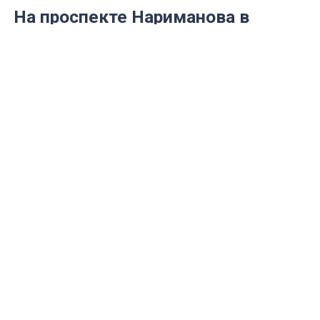
На проспекте Нариманова в
Ульяновске запретили остановку
транспорта
Ограничение теперь действует на
участке от улицы Любови Шевцовой до
Юности
Фото: МБУ Правый берег