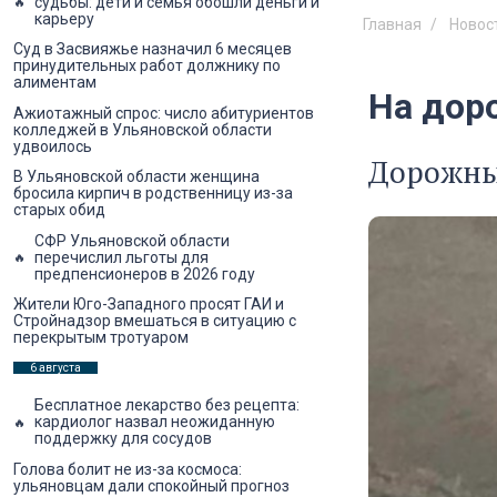
судьбы: дети и семья обошли деньги и
карьеру
Главная
Новос
Суд в Засвияжье назначил 6 месяцев
принудительных работ должнику по
алиментам
На дор
Ажиотажный спрос: число абитуриентов
колледжей в Ульяновской области
удвоилось
Дорожные
В Ульяновской области женщина
бросила кирпич в родственницу из-за
старых обид
СФР Ульяновской области
перечислил льготы для
предпенсионеров в 2026 году
Жители Юго-Западного просят ГАИ и
Стройнадзор вмешаться в ситуацию с
перекрытым тротуаром
6 августа
Бесплатное лекарство без рецепта:
кардиолог назвал неожиданную
поддержку для сосудов
Голова болит не из-за космоса:
ульяновцам дали спокойный прогноз