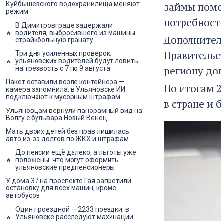
займы помо
Куйбышевского водохранилища меняют
режим
потребност
В Димитровграде задержали
водителя, выбросившего из машины
Дополнител
страйкбольную гранату
Правительс
Три дня усиленных проверок:
ульяновских водителей будут ловить
региону до
на трезвость с 7 по 9 августа
Пакет оставили возле контейнера —
По итогам 
камера запомнила: в Ульяновске ИИ
подключают к мусорным штрафам
в стране и 
Ульяновцам вернули панорамный вид на
Волгу с бульвара Новый Венец
Мать двоих детей без прав лишилась
авто из-за долгов по ЖКХ и штрафам
До пенсии ещё далеко, а льготы уже
положены: что могут оформить
ульяновские предпенсионеры
У дома 37 на проспекте Гая запретили
остановку для всех машин, кроме
автобусов
Один проездной — 2233 поездки: в
Ульяновске расследуют махинации