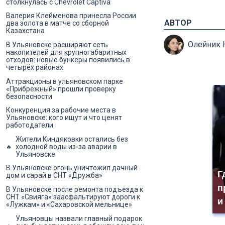
столкнулась с Chevrolet Captiva
Валерия Клейменова принесла России
АВТОР
два золота в матче со сборной
Казахстана
Олейник 
В Ульяновске расширяют сеть
накопителей для крупногабаритных
отходов: новые бункеры появились в
четырёх районах
Аттракционы в ульяновском парке
«Прибрежный» прошли проверку
безопасности
Конкуренция за рабочие места в
Ульяновске: кого ищут и что ценят
работодатели
Жители Киндяковки остались без
холодной воды из-за аварии в
Ульяновске
В Ульяновске огонь уничтожил дачный
Г
дом и сарай в СНТ «Дружба»
п
В Ульяновске после ремонта подъезда к
СНТ «Свияга» заасфальтируют дороги к
и
«Лужкам» и «Сахаровской мельнице»
Ульяновцы назвали главный подарок