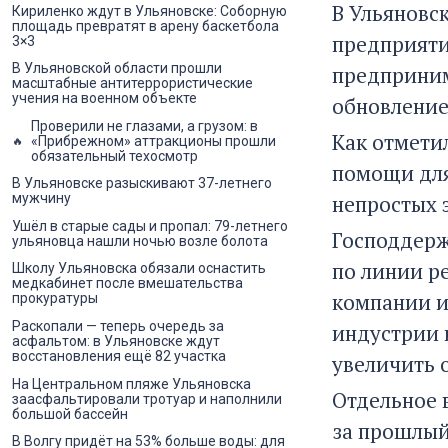
В Ульяновс
Кириленко ждут в Ульяновске: Соборную
площадь превратят в арену баскетбола
предприяти
3×3
В Ульяновской области прошли
предприним
масштабные антитеррористические
учения на военном объекте
обновление
Проверили не глазами, а грузом: в
Как отмети
«Прибрежном» аттракционы прошли
обязательный техосмотр
помощи для
В Ульяновске разыскивают 37-летнего
непростых 
мужчину
Ушёл в старые сады и пропал: 79-летнего
Господдерж
ульяновца нашли ночью возле болота
по линии р
Школу Ульяновска обязали оснастить
медкабинет после вмешательства
компании и
прокуратуры
Раскопали — теперь очередь за
индустрии 
асфальтом: в Ульяновске ждут
восстановления ещё 82 участка
увеличить 
На Центральном пляже Ульяновска
Отдельное 
заасфальтировали тротуар и наполнили
большой бассейн
за прошлый
В Волгу придёт на 53% больше воды: для