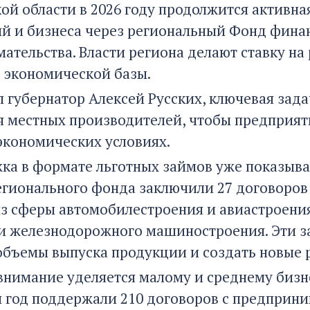
кой области в 2026 году продолжится актив
й и бизнеса через региональный Фонд фин
ательства. Власти региона делают ставку на
 экономической базы.
л губернатор Алексей Русских, ключевая зад
 местных производителей, чтобы предприяти
экономических условиях.
ка в формате льготных займов уже показыва
егионального фонда заключили 27 договоров
з сферы автомобилестроения и авиастроени
и железнодорожного машиностроения. Эти з
объемы выпуска продукции и создать новые 
внимание уделяется малому и среднему биз
 год поддержали 210 договоров с предприни