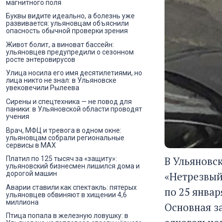
магнитного поля
Буквы видите идеально, а болезнь уже
развивается: ульяновцам объяснили
опасность обычной проверки зрения
Живот болит, а виноват бассейн:
ульяновцев предупредили о сезонном
росте энтеровирусов
Улица носила его имя десятилетиями, но
лица никто не знал: в Ульяновске
увековечили Рылеева
Сирены и спецтехника — не повод для
паники: в Ульяновской области проводят
учения
Врач, МФЦ и тревога в одном окне:
ульяновцам собрали региональные
сервисы в MAX
В Ульяновс
Платил по 125 тысяч за «защиту»:
ульяновский бизнесмен лишился дома и
«Нетрезвый
дорогой машин
Аварии ставили как спектакль: пятерых
по 25 янва
ульяновцев обвиняют в хищении 4,6
миллиона
Основная з
Птица попала в железную ловушку: в