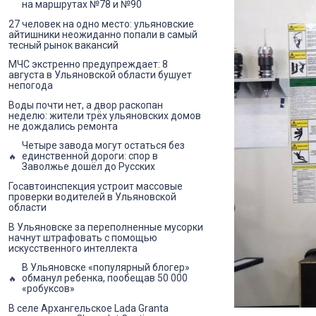
на маршрутах №78 и №90
27 человек на одно место: ульяновские
айтишники неожиданно попали в самый
тесный рынок вакансий
МЧС экстренно предупреждает: 8
августа в Ульяновской области бушует
непогода
Воды почти нет, а двор раскопан
неделю: жители трёх ульяновских домов
не дождались ремонта
Четыре завода могут остаться без
единственной дороги: спор в
Заволжье дошёл до Русских
Госавтоинспекция устроит массовые
проверки водителей в Ульяновской
области
В Ульяновске за переполненные мусорки
начнут штрафовать с помощью
искусственного интеллекта
В Ульяновске «популярный блогер»
обманул ребенка, пообещав 50 000
«робуксов»
В селе Архангельское Lada Granta