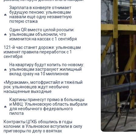
Зарплата в конверте отнимает
будущую пенсию: ульяновцам
назвали ещё одну незаметную
потерю стажа
Один QR вместо целой россыпи:
ульяновцам объяснили, что
изменится на кассах с 1 сентября
121-й час станет дороже: ульяновцам
изменят правила переработок с 1
сентября
На квартиру будут копить по-новому:
ульяновцам застрахуют жилищный
вклад сразу на 10 миллионов
«Мураками», мотофристайл и тяжёлый
рок: ульяновцев ждут необычно
насыщенные выходные
Картины принесут прямо в больницы
и МФЦ: Ульяновскую область выбрали
для необычного федерального
пилота
Контракты ЦГКБ обошлись в годы
колонии: в Ульяновске вступили в силу
приговоры по делу о взятках