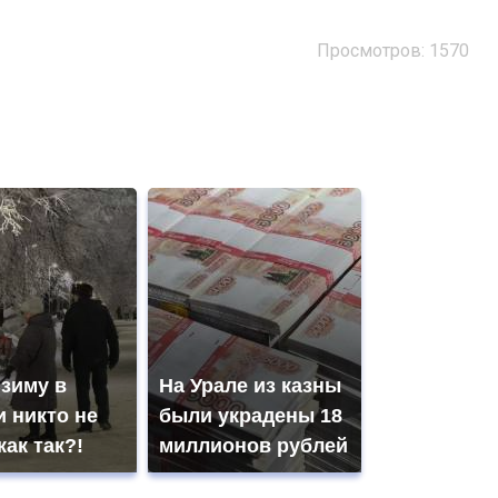
Просмотров: 1570
 зиму в
На Урале из казны
 никто не
были украдены 18
как так?!
миллионов рублей