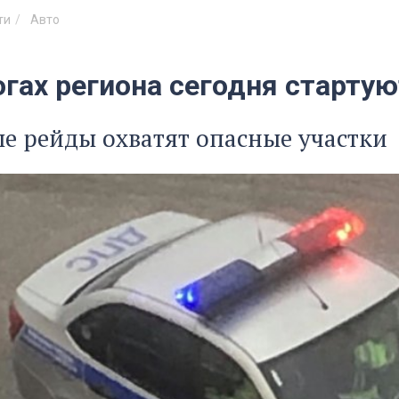
ти
Авто
огах региона сегодня старту
 рейды охватят опасные участки