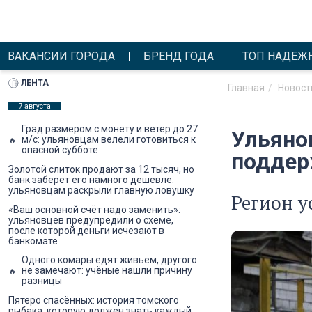
ВАКАНСИИ ГОРОДА
БРЕНД ГОДА
ТОП НАДЕЖ
ЛЕНТА
Главная
Новост
7 августа
Град размером с монету и ветер до 27
Ульяно
м/с: ульяновцам велели готовиться к
опасной субботе
поддер
Золотой слиток продают за 12 тысяч, но
банк заберёт его намного дешевле:
ульяновцам раскрыли главную ловушку
Регион у
«Ваш основной счёт надо заменить»:
ульяновцев предупредили о схеме,
после которой деньги исчезают в
банкомате
Одного комары едят живьём, другого
не замечают: учёные нашли причину
разницы
Пятеро спасённых: история томского
рыбака, которую должен знать каждый