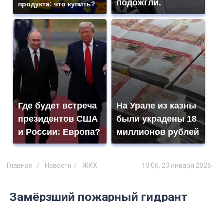
подожгли.
продукта: что купить?
Где будет встреча
На Урале из казны
президентов США
были украдены 18
и России: Европа?
миллионов рублей
Главная
Новости
ЖКХ
10:06, 23 января 2026
Замёрзший пожарный гидрант
стал причиной подтопления