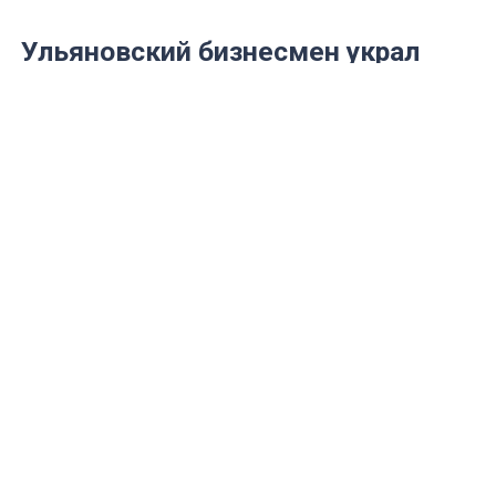
Ульяновский бизнесмен украл
полмиллиона рублей из
нацпроекта «Демография»
Транспортный прокурор утвердил
обвинительное заключение
Фото: Mosaica.ru