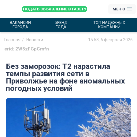
ПОДАТЬ ОБЪЯВЛЕНИЕ В ГАЗЕТУ
МЕНЮ
ВАКАНСИИ
БРЕНД
ТОП НАДЕЖНЫХ
ГОРОДА
ГОДА
КОМПАНИЙ
Главная
Новости
15:58, 6 февраля 2026
erid: 2W5zFGpCmfn
Без заморозок: Т2 нарастила
темпы развития сети в
Приволжье на фоне аномальных
погодных условий