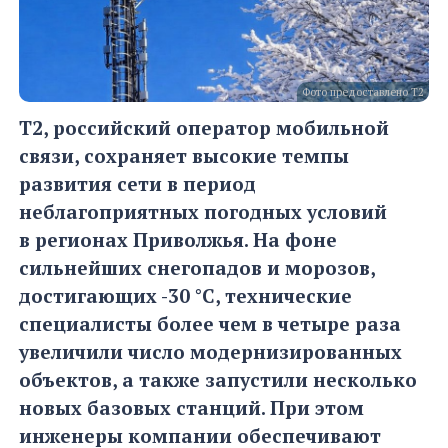
Фото предоставлено Т2
Т2, российский оператор мобильной
связи,
сохраняет высокие
темпы
развития
сети в период
неблагоприятных погодных условий
в регионах
П
ри
волжья
. На фоне
с
ильнейших
снегопадов и
морозов,
достигающих
-
30 °C,
технические
специалисты
более чем в
четыре раза
увеличили число
модернизированных
объектов, а также запустили несколько
новых базовых станций.
При этом
инженеры
компании
обеспечива
ют