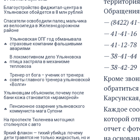
территория
Благоустройство фиджитал-центра в
Обращения 
Ульяновске обойдется в 8 млн рублей
— (8422) 41
Спасатели освободили палец мальчика
из велосипеда в Железнодорожном
районе
— 41-41-16
Ульяновская ОПГ год обманывала
— 41-12-78
страховые компании фальшивыми
авариями
— 38-41-44
В локомотивном депо Ульяновска
птица застряла в механизме
— 38-42-29
тепловоза
Тренер от бога – ученик от тренера:
Кроме звон
советы главного тренера ульяновской
«Волги»
обратиться
Ульяновцам объяснили, почему после
Карсунская,
бани кожа становится «мраморной»
Пенсионное озарение ульяновского
Каждое соо
коммуниста-мага Супони
которой отв
На проспекте Тюленева мотоцикл
столкнулся с авто
отчет с фо
Яркий флакон — тихий убийца: почему
на основан
дети травятся не только жидкостью, но и