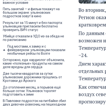
важное условие
Во вторник,
Пять занятий — и фильм покажут на
большом экране: ульяновских
Регион ока
подростков зовут в кино
Результат за 15 минут и без паспорта:
кратковрем
ульяновцев пригласили бесплатно
проверить ВИЧ-статус
По данным 
Убийце отказали в УДО из-за обеда не
возможен н
по расписанию
Температура
Под мостами, к замку и с
фейерверком: ульяновцам показали
необычные рейсы по Волге
−24.
Осторожно, еда: кардиолог объяснила,
Днем харак
какие «полезные» продукты на самом
деле вредны для сердца
отдельных р
Две тысячи квадратов за сутки:
Температур
ульяновские дорожники прошлись от
Кротовки до Арского
Как отмеча
До отопления месяц, а порывов ещё
больше сотни: Ульяновск торопят
воздух сев
подготовить к зиме
прогнозиру
В Павловке подросток на питбайке сбил
двух девочек-ровесниц на пешеходном