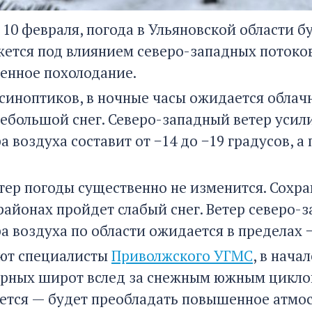
 10 февраля, погода в Ульяновской области б
жется под влиянием северо-западных потоков
енное похолодание.
синоптиков, в ночные часы ожидается облач
ебольшой снег. Северо-западный ветер усилит
 воздуха составит от −14 до −19 градусов, а
тер погоды существенно не изменится. Сохра
айонах пройдет слабый снег. Ветер северо-з
а воздуха по области ожидается в пределах 
ют специалисты
Приволжского УГМС
, в нача
ерных широт вслед за снежным южным циклон
ется — будет преобладать повышенное атмос