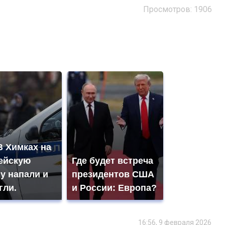
Просмотров: 1906
В Химках на
ейскую
Где будет встреча
у напали и
президентов США
гли.
и России: Европа?
16:56, 9 февраля 2026