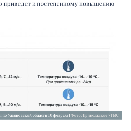
что приведет к постепенному повышению
 по Ульяновской области 10 февраля |
Фото: Приволжское УГМС