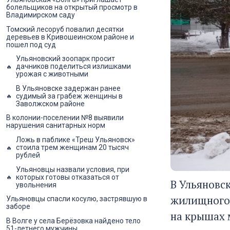
болельщиков на открытый просмотр в
Владимирском саду
Томский лесоруб повалил десятки
деревьев в Кривошеинском районе и
пошел под суд
Ульяновский зоопарк просит
дачников поделиться излишками
урожая с животными
В Ульяновске задержан ранее
судимый за грабеж женщины в
Заволжском районе
В колонии-поселении №8 выявили
нарушения санитарных норм
Ложь в паблике «Треш Ульяновск»
стоила трем женщинам 20 тысяч
рублей
Ульяновцы назвали условия, при
которых готовы отказаться от
В Ульяновс
увольнения
жилищного 
Ульяновцы спасли косулю, застрявшую в
заборе
на крышах 
В Волге у села Берёзовка найдено тело
51-летнего мужчины