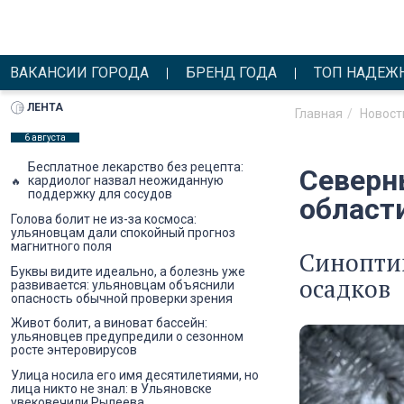
ВАКАНСИИ ГОРОДА
БРЕНД ГОДА
ТОП НАДЕЖ
ЛЕНТА
Главная
Новост
6 августа
Бесплатное лекарство без рецепта:
Северн
кардиолог назвал неожиданную
поддержку для сосудов
област
Голова болит не из-за космоса:
ульяновцам дали спокойный прогноз
магнитного поля
Синопти
Буквы видите идеально, а болезнь уже
осадков
развивается: ульяновцам объяснили
опасность обычной проверки зрения
Живот болит, а виноват бассейн:
ульяновцев предупредили о сезонном
росте энтеровирусов
Улица носила его имя десятилетиями, но
лица никто не знал: в Ульяновске
увековечили Рылеева