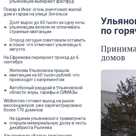
ульяновцев выбирают фастфуд
Пожар в Инзе: огонь уничтожил жилой
дом и гараж на улице Энгельса
Ульяно
Долг вырос до 60 тысяч за одну ночь:
ульяновцам велели не оплачивать
по гор
странные квитанции
Огород сегодня советовали оставить
в покое: что отмечают ульяновцы 6
Принима
августа
домов
На Ефремова перекроют проезд до 6
сентября
Жителям Ульяновска пришли
квитанции на 60 тысяч рублей: что
происходит с капремонтом
Автобусный раздрай в Ульяновской
области: воры, тарифы и СИМАЗы
Wildberries готовит выход на рынок
мессенджеров: уже зарегистрировано
более 170 доменов
На здании ульяновского травмпункта
открыли мемориальную доску в честь
декабриста Рылеева
Ульяновская «Волга» приглашает