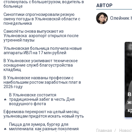
столкнулась с большегрузом, водитель в
АВТОР
больнице
Синоптики спрогнозировали резкую
Олейник 
смену погоды в Ульяновской области с
понедельника
Самолёты снова выпускают из
Ульяновска: аэропорт открылся после
утренней паузы
Ульяновская больница получила новые
аппараты ИВЛ на 17 млн рублей
В Ульяновске усиливают техническое
оснащение служб благоустройства
кладбищ
В Ульяновске названы профессии с
наибольшим ростом заработных плат в
2026 году
В
В Ульяновске состоится
традиционный забег в честь Дня
ж
воздушного флота
к
Ефремова перекроют на целый месяц:
ульяновцам придётся искать новый путь
Пицца для зумера, бургер для
миллениала: как разные поколения
Главная
Новос