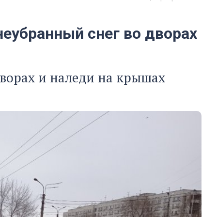
еубранный снег во дворах
орах и наледи на крышах