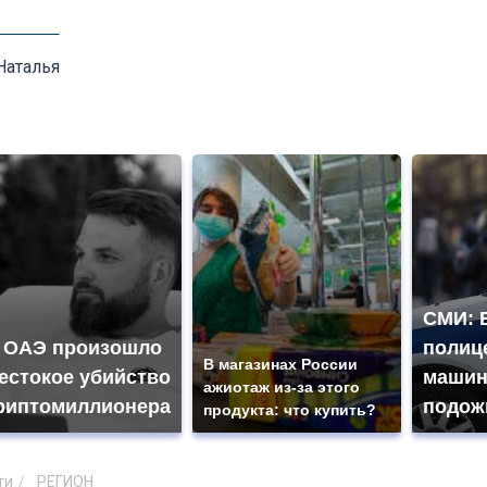
Наталья
СМИ: 
 ОАЭ произошло
полиц
В магазинах России
естокое убийство
машин
ажиотаж из-за этого
риптомиллионера
подож
продукта: что купить?
ти
РЕГИОН