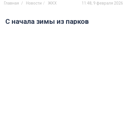
Главная
Новости
ЖКХ
11:48, 9 февраля 2026
С начала зимы из парков
Ульяновска вывезли 6 тыс.
кубометров снега
Узнайте, как техника и бригады
обеспечивают чистоту и безопасность