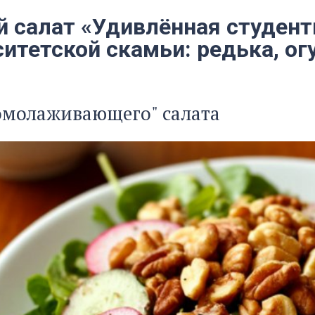
й салат «Удивлённая студент
итетской скамьи: редька, ог
омолаживающего" салата