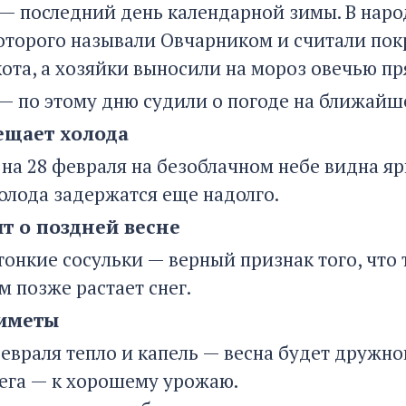
 — последний день календарной зимы. В наро
оторого называли Овчарником и считали пок
ота, а хозяйки выносили на мороз овечью пр
 — по этому дню судили о погоде на ближайш
ещает холода
 на 28 февраля на безоблачном небе видна яр
олода задержатся еще надолго.
ит о поздней весне
тонкие сосульки — верный признак того, что 
м позже растает снег.
риметы
евраля тепло и капель — весна будет дружно
ега — к хорошему урожаю.