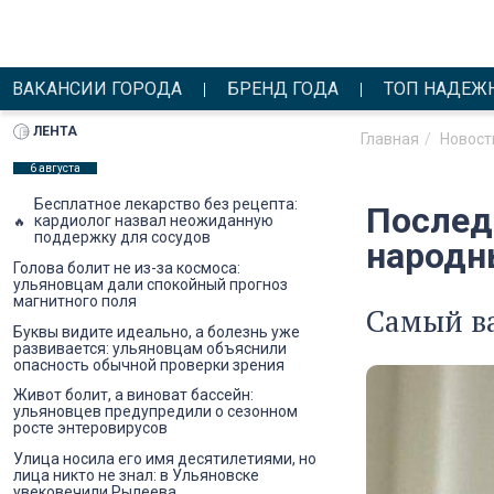
ВАКАНСИИ ГОРОДА
БРЕНД ГОДА
ТОП НАДЕЖ
ЛЕНТА
Главная
Новост
6 августа
Бесплатное лекарство без рецепта:
Послед
кардиолог назвал неожиданную
поддержку для сосудов
народн
Голова болит не из-за космоса:
ульяновцам дали спокойный прогноз
магнитного поля
Самый в
Буквы видите идеально, а болезнь уже
развивается: ульяновцам объяснили
опасность обычной проверки зрения
Живот болит, а виноват бассейн:
ульяновцев предупредили о сезонном
росте энтеровирусов
Улица носила его имя десятилетиями, но
лица никто не знал: в Ульяновске
увековечили Рылеева