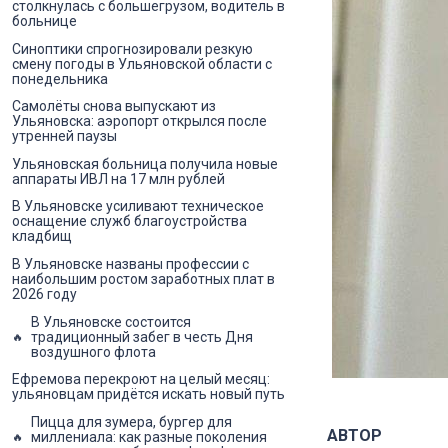
столкнулась с большегрузом, водитель в
больнице
Синоптики спрогнозировали резкую
смену погоды в Ульяновской области с
понедельника
Самолёты снова выпускают из
Ульяновска: аэропорт открылся после
утренней паузы
Ульяновская больница получила новые
аппараты ИВЛ на 17 млн рублей
В Ульяновске усиливают техническое
оснащение служб благоустройства
кладбищ
В Ульяновске названы профессии с
наибольшим ростом заработных плат в
2026 году
В Ульяновске состоится
традиционный забег в честь Дня
воздушного флота
Ефремова перекроют на целый месяц:
ульяновцам придётся искать новый путь
Пицца для зумера, бургер для
АВТОР
миллениала: как разные поколения