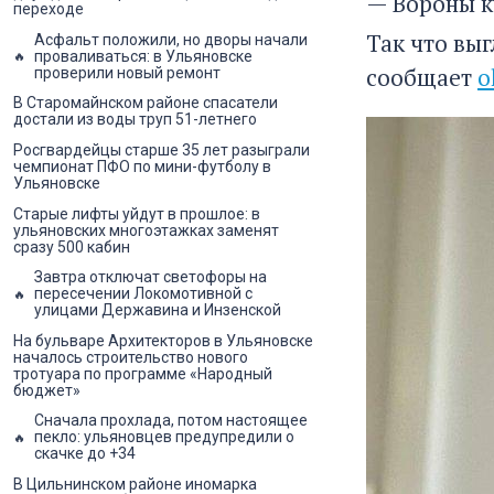
— Вороны к
переходе
Так что выг
Асфальт положили, но дворы начали
проваливаться: в Ульяновске
сообщает
o
проверили новый ремонт
В Старомайнском районе спасатели
достали из воды труп 51-летнего
Росгвардейцы старше 35 лет разыграли
чемпионат ПФО по мини-футболу в
Ульяновске
Старые лифты уйдут в прошлое: в
ульяновских многоэтажках заменят
сразу 500 кабин
Завтра отключат светофоры на
пересечении Локомотивной с
улицами Державина и Инзенской
На бульваре Архитекторов в Ульяновске
началось строительство нового
тротуара по программе «Народный
бюджет»
Сначала прохлада, потом настоящее
пекло: ульяновцев предупредили о
скачке до +34
В Цильнинском районе иномарка