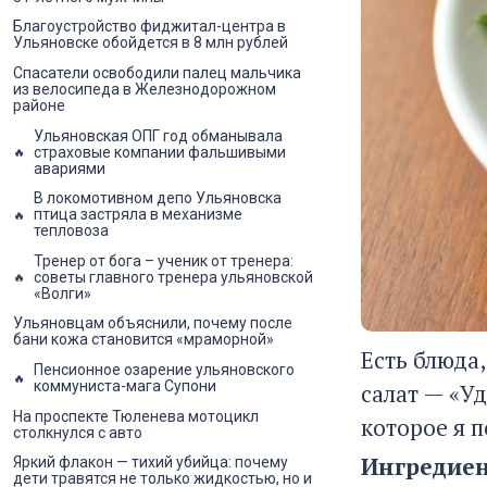
Благоустройство фиджитал-центра в
Ульяновске обойдется в 8 млн рублей
Спасатели освободили палец мальчика
из велосипеда в Железнодорожном
районе
Ульяновская ОПГ год обманывала
страховые компании фальшивыми
авариями
В локомотивном депо Ульяновска
птица застряла в механизме
тепловоза
Тренер от бога – ученик от тренера:
советы главного тренера ульяновской
«Волги»
Ульяновцам объяснили, почему после
бани кожа становится «мраморной»
Есть блюда
Пенсионное озарение ульяновского
коммуниста-мага Супони
салат — «Уд
На проспекте Тюленева мотоцикл
которое я 
столкнулся с авто
Ингредиен
Яркий флакон — тихий убийца: почему
дети травятся не только жидкостью, но и