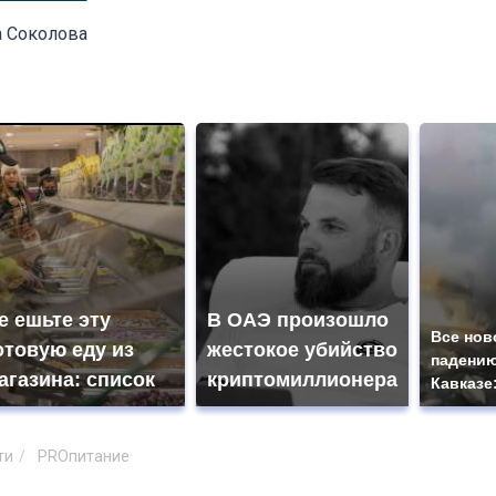
а Соколова
е ешьте эту
В ОАЭ произошло
Все нов
отовую еду из
жестокое убийство
падению
агазина: список
криптомиллионера
Кавказе
ти
PROпитание