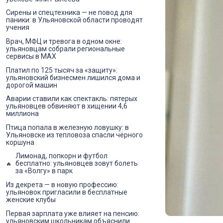
Сирены и спецтехника — не повод для
паники: в Ульяновской области проводят
учения
Врач, МФЦ и тревога в одном окне:
ульяновцам собрали региональные
сервисы в MAX
Платил по 125 тысяч за «защиту»:
ульяновский бизнесмен лишился дома и
дорогой машин
Аварии ставили как спектакль: пятерых
ульяновцев обвиняют в хищении 4,6
миллиона
Птица попала в железную ловушку: в
Ульяновске из тепловоза спасли чёрного
коршуна
Лимонад, попкорн и футбол
бесплатно: ульяновцев зовут болеть
за «Волгу» в парк
Из декрета — в новую профессию:
ульяновок пригласили в бесплатные
женские клубы
Первая зарплата уже влияет на пенсию:
ульяновским школьникам объяснили