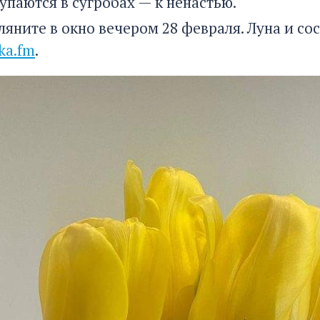
упаются в сугробах — к ненастью.
ляните в окно вечером 28 февраля. Луна и со
ka.fm
.