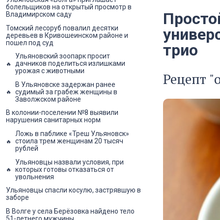
болельщиков на открытый просмотр в
Просто
Владимирском саду
Томский лесоруб повалил десятки
универс
деревьев в Кривошеинском районе и
пошел под суд
трио
Ульяновский зоопарк просит
дачников поделиться излишками
урожая с животными
Рецепт "
В Ульяновске задержан ранее
судимый за грабеж женщины в
Заволжском районе
В колонии-поселении №8 выявили
нарушения санитарных норм
Ложь в паблике «Треш Ульяновск»
стоила трем женщинам 20 тысяч
рублей
Ульяновцы назвали условия, при
которых готовы отказаться от
увольнения
Ульяновцы спасли косулю, застрявшую в
заборе
В Волге у села Берёзовка найдено тело
51-летнего мужчины