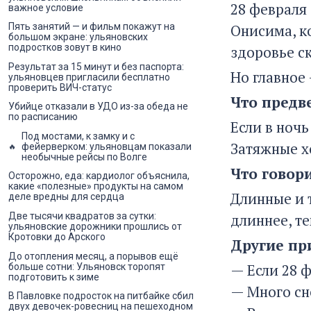
28 февраля
важное условие
Онисима, к
Пять занятий — и фильм покажут на
большом экране: ульяновских
подростков зовут в кино
здоровье ск
Результат за 15 минут и без паспорта:
Но главное
ульяновцев пригласили бесплатно
проверить ВИЧ-статус
Что предв
Убийце отказали в УДО из-за обеда не
по расписанию
Если в ночь
Под мостами, к замку и с
Затяжные х
фейерверком: ульяновцам показали
необычные рейсы по Волге
Что говор
Осторожно, еда: кардиолог объяснила,
какие «полезные» продукты на самом
Длинные и 
деле вредны для сердца
длиннее, те
Две тысячи квадратов за сутки:
ульяновские дорожники прошлись от
Кротовки до Арского
Другие п
До отопления месяц, а порывов ещё
— Если 28 ф
больше сотни: Ульяновск торопят
подготовить к зиме
— Много сн
В Павловке подросток на питбайке сбил
двух девочек-ровесниц на пешеходном