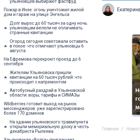
ульяновцев выбирают фастфуд
Екатерин
Пожар в Инзе: огонь уничтожил жилой
дом и гараж на улице Энгельса
Долг вырос до 60 тысяч за одну ночь:
ульяновцам велели не оплачивать
странные квитанции
Огород сегодня советовали оставить
в покое: что отмечают ульяновцы 6
августа
На Ефремова перекроют проезд до 6
сентября
Жителям Ульяновска пришли
квитанции на 60 тысяч рублей: что
происходит с капремонтом
Н
Автобусный раздрай в Ульяновской
области: воры, тарифы и СИМАЗы
г
Wildberries готовит выход на рынок
м
мессенджеров: уже зарегистрировано
более 170 доменов
На здании ульяновского травмпункта
открыли мемориальную доску в честь
Главная
Новос
декабриста Рылеева
Ульяновская «Волга» приглашает