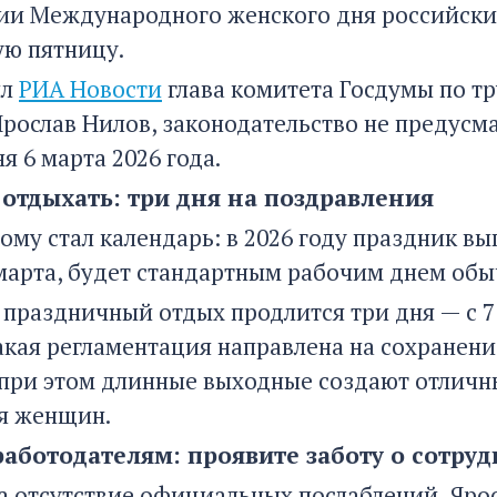
ии Международного женского дня российским
ю пятницу.
ил
РИА Новости
глава комитета Госдумы по тр
Ярослав Нилов, законодательство не предус
я 6 марта 2026 года.
 отдыхать: три дня на поздравления
му стал календарь: в 2026 году праздник вып
 марта, будет стандартным рабочим днем об
 праздничный отдых продлится три дня — с 7
такая регламентация направлена на сохранен
 при этом длинные выходные создают отличн
я женщин.
работодателям: проявите заботу о сотру
а отсутствие официальных послаблений, Яро