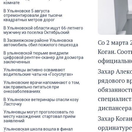
комнате
В Ульяновске 5 августа
отремонтировали две тысячи
квадратных метров дорог
В Ульяновской области ищут 66-летнего
мужчину из поселка Октябрьский
В Засвияжском районе Ульяновска
Со 2 марта
автомобиль сбил пожилого пешехода
Коган. Соо
В ульяновской тюрьме внедрили
цифровой рентген-сканер для досмотра
официально
заключенных
Захар Алек
Ульяновцы активно осваивают
водительские чаты на «Госуслугах»
рядового в
Ульяновские врачи напоминают о том,
как правильно питаться при
обязанност
онкозаболеваниях
специалист
В Ульяновске ветеринары спасли козу
Ласточку
диспансера
Ульяновцы могут проголосовать по
месту нахождения: стартовал приём
Захар Коган
заявлений
ординатуре
Ульяновская школа вошла в финал