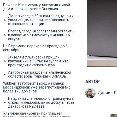
Пожар в Инзе: огонь уничтожил жилой
дом и гараж на улице Энгельса
Долг вырос до 60 тысяч за одну ночь:
ульяновцам велели не оплачивать
странные квитанции
Огород сегодня советовали оставить
в покое: что отмечают ульяновцы 6
августа
На Ефремова перекроют проезд до 6
сентября
Жителям Ульяновска пришли
квитанции на 60 тысяч рублей: что
происходит с капремонтом
Автобусный раздрай в Ульяновской
области: воры, тарифы и СИМАЗы
АВТОР
Wildberries готовит выход на рынок
мессенджеров: уже зарегистрировано
более 170 доменов
Даниил 
На здании ульяновского травмпункта
открыли мемориальную доску в честь
декабриста Рылеева
Ульяновская «Волга» приглашает