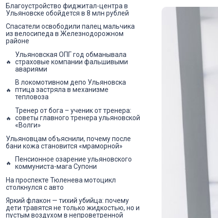
Благоустройство фиджитал-центра в
Ульяновске обойдется в 8 млн рублей
Спасатели освободили палец мальчика
из велосипеда в Железнодорожном
районе
Ульяновская ОПГ год обманывала
страховые компании фальшивыми
авариями
В локомотивном депо Ульяновска
птица застряла в механизме
тепловоза
Тренер от бога – ученик от тренера:
советы главного тренера ульяновской
«Волги»
Ульяновцам объяснили, почему после
бани кожа становится «мраморной»
Пенсионное озарение ульяновского
коммуниста-мага Супони
На проспекте Тюленева мотоцикл
столкнулся с авто
Яркий флакон — тихий убийца: почему
дети травятся не только жидкостью, но и
пустым воздухом в непроветренной