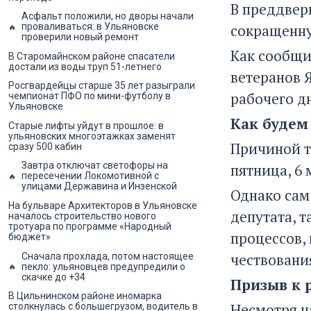
В преддвер
Асфальт положили, но дворы начали
сокращенну
проваливаться: в Ульяновске
проверили новый ремонт
Как сообщ
В Старомайнском районе спасатели
достали из воды труп 51-летнего
ветеранов 
Росгвардейцы старше 35 лет разыграли
рабочего дн
чемпионат ПФО по мини-футболу в
Ульяновске
Как будем
Старые лифты уйдут в прошлое: в
ульяновских многоэтажках заменят
Причиной то
сразу 500 кабин
Завтра отключат светофоры на
пятница, 6
пересечении Локомотивной с
улицами Державина и Инзенской
Однако сам
На бульваре Архитекторов в Ульяновске
депутата, 
началось строительство нового
тротуара по программе «Народный
процессов,
бюджет»
чествовани
Сначала прохлада, потом настоящее
пекло: ульяновцев предупредили о
скачке до +34
Призыв к 
В Цильнинском районе иномарка
Несмотря н
столкнулась с большегрузом, водитель в