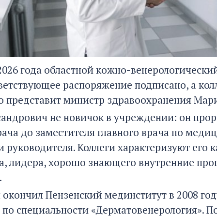
 2026 года областной кожно-венерологически
тветствующее распоряжение подписано, а кол
 представит министр здравоохранения Мар
сандрович не новичок в учреждении: он прора
рача до заместителя главного врача по меди
и руководителя. Коллеги характеризуют его
а, лидера, хорошо знающего внутренние про
.
 окончил Пензенский мединститут в 2008 год
 по специальности «Дерматовенерология». П