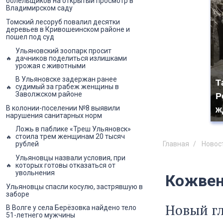
болельщиков на открытый просмотр в
Владимирском саду
Томский лесоруб повалил десятки
деревьев в Кривошеинском районе и
пошел под суд
Ульяновский зоопарк просит
дачников поделиться излишками
урожая с животными
В Ульяновске задержан ранее
Т
судимый за грабеж женщины в
Заволжском районе
Р
В колонии-поселении №8 выявили
ж
нарушения санитарных норм
Ложь в паблике «Треш Ульяновск»
стоила трем женщинам 20 тысяч
Главная
Новос
рублей
Ульяновцы назвали условия, при
которых готовы отказаться от
увольнения
Кожвен
Ульяновцы спасли косулю, застрявшую в
заборе
Новый гл
В Волге у села Берёзовка найдено тело
51-летнего мужчины