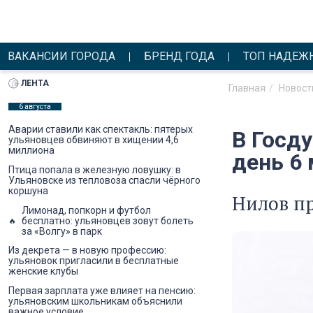
ВАКАНСИИ ГОРОДА
БРЕНД ГОДА
ТОП НАДЕЖ
ЛЕНТА
Главная
Новост
6 августа
Аварии ставили как спектакль: пятерых
В Госд
ульяновцев обвиняют в хищении 4,6
миллиона
день 6
Птица попала в железную ловушку: в
Ульяновске из тепловоза спасли чёрного
коршуна
Нилов пр
Лимонад, попкорн и футбол
бесплатно: ульяновцев зовут болеть
за «Волгу» в парк
Из декрета — в новую профессию:
ульяновок пригласили в бесплатные
женские клубы
Первая зарплата уже влияет на пенсию:
ульяновским школьникам объяснили
важное условие