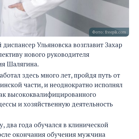
Фото: freepik.com
й диспансер Ульяновска возглавит Захар
лективу нового руководителя
ия Шалягина.
ботал здесь много лет, пройдя путь от
цинской части, и неоднократно исполнял
 как высококвалифицированного
цессы и хозяйственную деятельность
у, два года обучался в клинической
осле окончания обучения мужчина