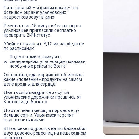
Пять занятий — и фильм покажут на
большом экране: ульяновских
подростков зовут в кино
Результат за 15 минут и без паспорта:
ульяновцев пригласили бесплатно
проверить ВИЧ-статус
Убийце отказали в УДО из-за обеда не
по расписанию
Под мостами, к замку и с
фейерверком: ульяновцам показали
необычные рейсы по Волге
Осторожно, еда: кардиолог объяснила,
какие «полезные» продукты на самом
деле вредны для сердца
Две тысячи квадратов за сутки:
ульяновские дорожники прошлись от
Кротовки до Арского
До отопления месяц, а порывов ещё
больше сотни: Ульяновск торопят
подготовить к зиме
В Павловке подросток на питбайке сбил
двух девочек-ровесниц на пешеходном
переходе