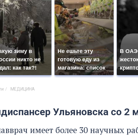
акую зиму в
Не ешьте эту
В ОАЭ
оссии никто не
готовую еду из
жесто
дал: как так?!
магазина: список
крипт
ти
МЕДИЦИНА
диспансер Ульяновска со 2 м
авврач имеет более 30 научных ра