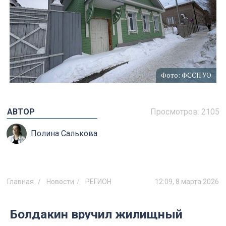
Фото: ФССП УО
АВТОР
Просмотров:
2105
Полина Салькова
Главная
Новости
РЕГИОН
12:09, 8 марта 2026
Болдакин вручил жилищный