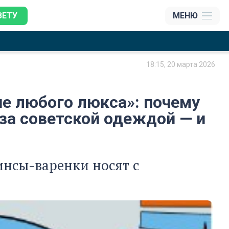
ЗЕТУ
МЕНЮ
18:15, 20 марта 2026
че любого люкса»: почему
 за советской одеждой — и
инсы-варенки носят с