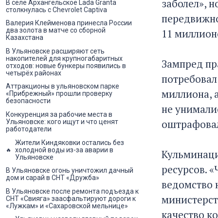
заболел», н
В селе Архангельское Lada Granta
столкнулась с Chevrolet Captiva
передвижно
Валерия Клейменова принесла России
два золота в матче со сборной
11 миллион
Казахстана
В Ульяновске расширяют сеть
накопителей для крупногабаритных
Зампред пр
отходов: новые бункеры появились в
четырёх районах
потребовал
Аттракционы в ульяновском парке
миллиона, 
«Прибрежный» прошли проверку
безопасности
не унималис
Конкуренция за рабочие места в
оштрафовал
Ульяновске: кого ищут и что ценят
работодатели
Жители Киндяковки остались без
холодной воды из-за аварии в
Кульминаци
Ульяновске
ресурсов. «
В Ульяновске огонь уничтожил дачный
дом и сарай в СНТ «Дружба»
ведомство 
В Ульяновске после ремонта подъезда к
министерст
СНТ «Свияга» заасфальтируют дороги к
«Лужкам» и «Сахаровской мельнице»
качество к