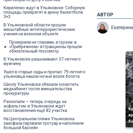
Кириленко ждут в Ульяновске: Соборную
площадь превратят в арену баскетбола
АВТОР
3×3
В Ульяновской области прошли
Екатерин
масштабные антитеррористические
учения на военном объекте
Проверили не глазами, а грузом: в
«Прибрежном» аттракционы прошли
обязательный техосмотр
В Ульяновске разыскивают 37-летнего
мужчину
Ушёл в старые сады и пропал: 79-летнего
ульяновца нашли ночью возле болота
Школу Ульяновска обязали оснастить
медкабинет после вмешательства
прокуратуры
Раскопали — теперь очередь за
асфальтом: в Ульяновске ждут
К
восстановления ещё 82 участка
к
На Центральном пляже Ульяновска
К
заасфальтировали тротуар и наполнили
большой бассейн