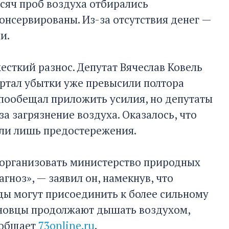
ысяч проб воздуха отбирались
онсервированы. Из-за отсутствия денег —
и.
есткий разнос. Депутат Вячеслав Ковель
артал убытки уже превысили полтора
 пообещал приложить усилия, но депутаты
а загрязнение воздуха. Оказалось, что
или лишь предостережения.
еорганизовать министерство природных
гноз», — заявил он, намекнув, что
ды могут присоединить к более сильному
яновцы продолжают дышать воздухом,
ообщает
73online.ru
.