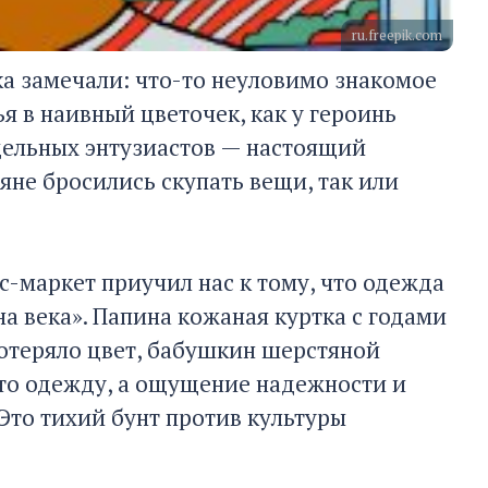
ru.freepik.com
ка замечали: что-то неуловимо знакомое
я в наивный цветочек, как у героинь
тдельных энтузиастов — настоящий
яне бросились скупать вещи, так или
с-маркет приучил нас к тому, что одежда
на века». Папина кожаная куртка с годами
потеряло цвет, бабушкин шерстяной
осто одежду, а ощущение надежности и
 Это тихий бунт против культуры