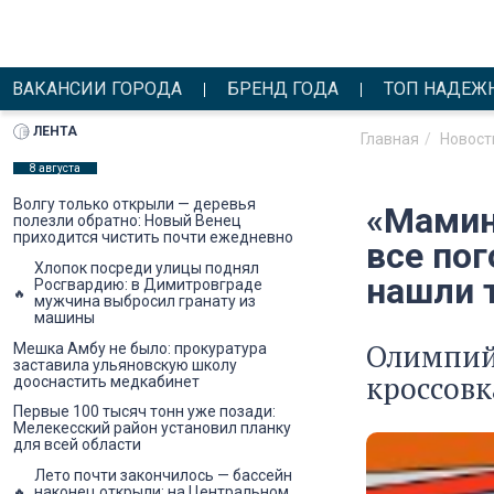
ВАКАНСИИ ГОРОДА
БРЕНД ГОДА
ТОП НАДЕЖ
ЛЕНТА
Главная
Новост
8 августа
Волгу только открыли — деревья
«Мамин
полезли обратно: Новый Венец
приходится чистить почти ежедневно
все по
Хлопок посреди улицы поднял
нашли т
Росгвардию: в Димитровграде
мужчина выбросил гранату из
машины
Олимпийк
Мешка Амбу не было: прокуратура
заставила ульяновскую школу
кроссовк
дооснастить медкабинет
Первые 100 тысяч тонн уже позади:
Мелекесский район установил планку
для всей области
Лето почти закончилось — бассейн
наконец открыли: на Центральном