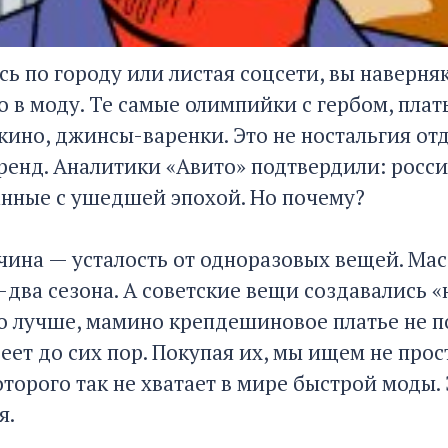
сь по городу или листая соцсети, вы наверня
 в моду. Те самые олимпийки с гербом, плать
 кино, джинсы-варенки. Это не ностальгия о
ренд. Аналитики «Авито» подтвердили: росси
анные с ушедшей эпохой. Но почему?
чина — усталость от одноразовых вещей. Мас
два сезона. А советские вещи создавались «
ко лучше, мамино крепдешиновое платье не 
реет до сих пор. Покупая их, мы ищем не пр
оторого так не хватает в мире быстрой моды.
я.