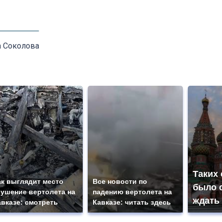
а Соколова
Таких
ак выглядит место
Все новости по
было с
рушение вертолета на
падению вертолета на
ждать
авказе: смотреть
Кавказе: читать здесь