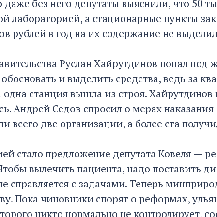
о даже без него депутаты выяснили, что 50 т
й лабораторией, а стационарные пункты зак
ов рублей в год на их содержание не выделил
авительства Руслан Хайрутдинов попал под ж
 обосновать и выделить средства, ведь за кв
а одна станция вышла из строя. Хайрутдинов
ь. Андрей Седов спросил о мерах наказания з
и всего две организации, а более ста получ
ей стало предложение депутата Ковеля — р
Чтобы вылечить пациента, надо поставить диа
не справляется с задачами. Теперь минприро
ву. Пока чиновники спорят о реформах, уль
оторого никто нормально не контролирует, с