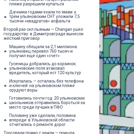
пляже разрешили купаться
Дачники годами ехали по ямам: к
трём ульяновским СНТ уложили 7,5
тысячи «квадратов» асфальта
Второй раз сел пьяным — Changan ушёл
государству: в Димитровграде вынесли
жёсткий приговор
Машину обещали за 2,1 миллиона:
ульяновец перевёл 760 тысяч и
получил ещё один «счёт»
Гусеницы добрались до корзинок:
ульяновские поля атаковал
вредитель, который ест 120 культур
Искупалась — осталась без телефона
и ключей: на ульяновском пляже
орудуют воры
Готовились почти год: 20 ульяновских
школьников отправились бороться за
место среди лучших в ПФО
Половину уже сделали, половина
впереди: в Ульяновской области
отчитались о ремонте дорог
Торговали прямо с земли — пришла