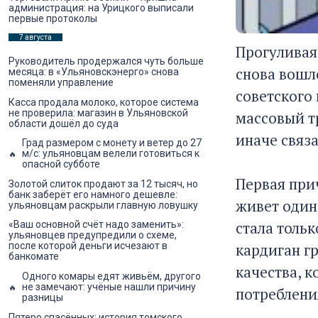
администрация: на Урицкого выписали
первые протоколы
7 августа
Прогуливая
Руководитель продержался чуть больше
снова вошло
месяца: в «Ульяновскэнерго» снова
поменяли управление
советского
Касса продала молоко, которое система
не проверила: магазин в Ульяновской
массовый т
области дошёл до суда
иначе связ
Град размером с монету и ветер до 27
м/с: ульяновцам велели готовиться к
опасной субботе
Первая при
Золотой слиток продают за 12 тысяч, но
банк заберёт его намного дешевле:
живет один-
ульяновцам раскрыли главную ловушку
стала толь
«Ваш основной счёт надо заменить»:
ульяновцев предупредили о схеме,
кардиган г
после которой деньги исчезают в
банкомате
качества, к
Одного комары едят живьём, другого
не замечают: учёные нашли причину
потреблени
разницы
Пятеро спасённых: история томского