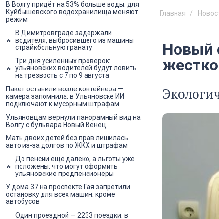
В Волгу придёт на 53% больше воды: для
Куйбышевского водохранилища меняют
Главная
Новос
режим
В Димитровграде задержали
водителя, выбросившего из машины
Новый 
страйкбольную гранату
жестко
Три дня усиленных проверок:
ульяновских водителей будут ловить
на трезвость с 7 по 9 августа
Экологич
Пакет оставили возле контейнера —
камера запомнила: в Ульяновске ИИ
подключают к мусорным штрафам
Ульяновцам вернули панорамный вид на
Волгу с бульвара Новый Венец
Мать двоих детей без прав лишилась
авто из-за долгов по ЖКХ и штрафам
До пенсии ещё далеко, а льготы уже
положены: что могут оформить
ульяновские предпенсионеры
У дома 37 на проспекте Гая запретили
остановку для всех машин, кроме
автобусов
Один проездной — 2233 поездки: в