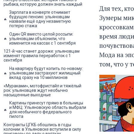
рыбака, которую должен знать каждый
Для тех, кт
Зарплата в конверте отнимает
Зумеры мик
будущую пенсию: ульяновцам
назвали ещё одну незаметную
кроссовками
потерю стажа
Один QR вместо целой россыпи:
время люди
ульяновцам объяснили, что
изменится на кассах с 1 сентября
почувствова
121-й час станет дороже: ульяновцам
Мода на эпо
изменят правила переработок с 1
сентября
том, что у 
На квартиру будут копить по-новому:
ульяновцам застрахуют жилищный
вклад сразу на 10 миллионов
«Мураками», мотофристайл и тяжёлый
рок: ульяновцев ждут необычно
насыщенные выходные
Картины принесут прямо в больницы
и МФЦ: Ульяновскую область выбрали
для необычного федерального
пилота
Контракты ЦГКБ обошлись в годы
колонии: в Ульяновске вступили в силу
приговоры по делу о взятках