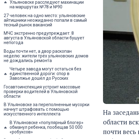
Ульяновске расследуют махинации
на маршрутах №78 и №90
27 человек на одно место: ульяновские
айтишники неожиданно попали в самый
тесный рынок вакансий
МЧС экстренно предупреждает: 8
августа в Ульяновской области бушует
непогода
Воды почти нет, а двор раскопан
неделю: жители трёх ульяновских домов
не дождались ремонта
Четыре завода могут остаться без
единственной дороги: спор в
Заволжье дошёл до Русских
Госавтоинспекция устроит массовые
проверки водителей в Ульяновской
области
В Ульяновске за переполненные мусорки
начнут штрафовать с помощью
На заседан
искусственного интеллекта
области вс
В Ульяновске «популярный блогер»
обманул ребенка, пообещав 50 000
почти весь
«робуксов»