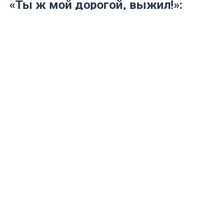
«Ты ж мой дорогой, выжил!»:
томский кот провел 12 дней в
вентиляционной шахте без еды и
воды — спасатели не верили, что
найдут живым
История, от которой сжимается сердце:
Шустрик боролся за жизнь в темноте, а
жильцы дома слушали его крики и не
могли помочь