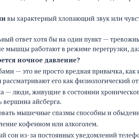
ли
вы характерный хлопающий звук или чувст
ный ответ хотя бы на один пункт — тревожны
е мышцы работают в режиме перегрузки, даж
рется ночное давление?
бами — это не просто вредная привычка, как
и рассматривают его как физиологический от
ка — люди, живущие в состоянии хроническог
ь вершина айсберга.
вать мышечные спазмы способны и обыден
ление кофеином или алкоголем.
й сон из-за постоянных уведомлений телефо