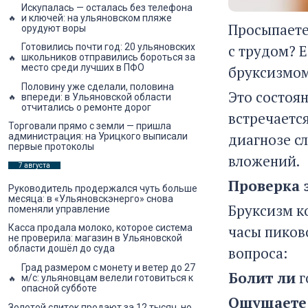
Искупалась — осталась без телефона
и ключей: на ульяновском пляже
Просыпаетес
орудуют воры
Готовились почти год: 20 ульяновских
с трудом? Е
школьников отправились бороться за
место среди лучших в ПФО
бруксизмом
Половину уже сделали, половина
Это состоя
впереди: в Ульяновской области
отчитались о ремонте дорог
встречаетс
Торговали прямо с земли — пришла
диагнозе с
администрация: на Урицкого выписали
первые протоколы
вложений.
7 августа
Проверка 
Руководитель продержался чуть больше
месяца: в «Ульяновскэнерго» снова
Бруксизм ко
поменяли управление
Касса продала молоко, которое система
часы пиков
не проверила: магазин в Ульяновской
области дошёл до суда
вопроса:
Град размером с монету и ветер до 27
Болит ли
г
м/с: ульяновцам велели готовиться к
опасной субботе
Ощущаете
Золотой слиток продают за 12 тысяч, но