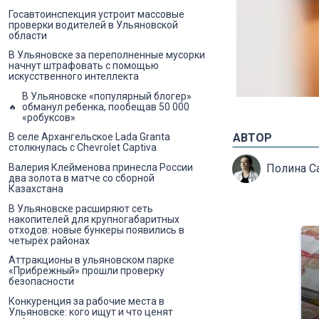
Госавтоинспекция устроит массовые
проверки водителей в Ульяновской
области
В Ульяновске за переполненные мусорки
начнут штрафовать с помощью
искусственного интеллекта
В Ульяновске «популярный блогер»
обманул ребенка, пообещав 50 000
«робуксов»
В селе Архангельское Lada Granta
АВТОР
столкнулась с Chevrolet Captiva
Валерия Клейменова принесла России
Полина С
два золота в матче со сборной
Казахстана
В Ульяновске расширяют сеть
накопителей для крупногабаритных
отходов: новые бункеры появились в
четырёх районах
Аттракционы в ульяновском парке
«Прибрежный» прошли проверку
безопасности
Конкуренция за рабочие места в
Ульяновске: кого ищут и что ценят