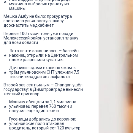
мужчина выбросил гранату из
машины
Мешка Амбу не было: прокуратура
заставила ульяновскую школу
дооснастить медкабинет
Первые 100 тысяч тонн уже позади:
Мелекесский район установил планку
для всей области
Лето почти закончилось — бассейн
наконец открыли: на Центральном
пляже разрешили купаться
Дачники годами ехали по ямам: к
трём ульяновским СНТ уложили 7,5
тысячи «квадратов» асфальта
Второй раз сел пьяным — Changan ушёл
государству: в Димитровграде вынесли
жёсткий приговор
Машину обещали за 2,1 миллиона:
ульяновец перевёл 760 тысяч и
получил ещё один «счёт»
Гусеницы добрались до корзинок:
ульяновские поля атаковал
вредитель, который ест 120 культур