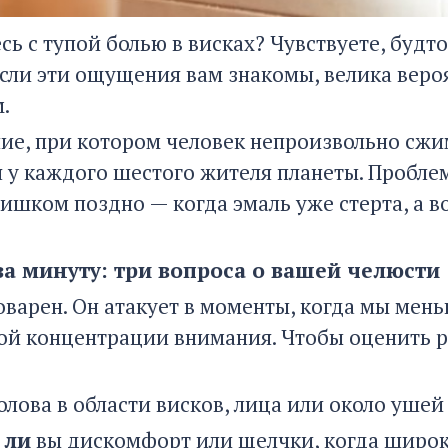
ь с тупой болью в висках? Чувствуете, будто
сли эти ощущения вам знакомы, велика вероя
.
ние, при котором человек непроизвольно сж
я у каждого шестого жителя планеты. Проблем
лишком поздно — когда эмаль уже стерта, а в
за минуту: три вопроса о вашей челюсти
варен. Он атакует в моменты, когда мы мень
ой концентрации внимания. Чтобы оценить ри
олова в области висков, лица или около уше
 ли
вы дискомфорт или щелчки, когда широк