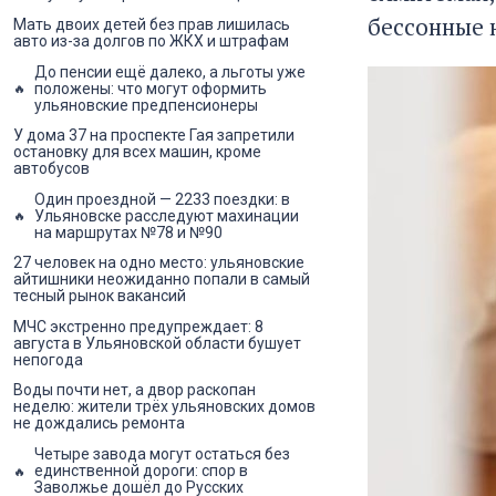
бессонные 
Мать двоих детей без прав лишилась
авто из-за долгов по ЖКХ и штрафам
До пенсии ещё далеко, а льготы уже
положены: что могут оформить
ульяновские предпенсионеры
У дома 37 на проспекте Гая запретили
остановку для всех машин, кроме
автобусов
Один проездной — 2233 поездки: в
Ульяновске расследуют махинации
на маршрутах №78 и №90
27 человек на одно место: ульяновские
айтишники неожиданно попали в самый
тесный рынок вакансий
МЧС экстренно предупреждает: 8
августа в Ульяновской области бушует
непогода
Воды почти нет, а двор раскопан
неделю: жители трёх ульяновских домов
не дождались ремонта
Четыре завода могут остаться без
единственной дороги: спор в
Заволжье дошёл до Русских