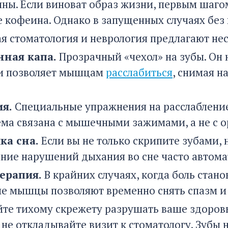
ны. Если виноват образ жизни, первым шаго
 кофеина. Однако в запущенных случаях без
я стоматология и неврология предлагают не
ная капа.
Прозрачный «чехол» на зубы. Он н
и позволяет мышцам
расслабиться
, снимая н
я.
Специальные упражнения на расслабление
ема связана с мышечными зажимами, а не с
ка сна.
Если вы не только скрипите зубами, н
ение нарушений дыхания во сне часто автом
ерапия.
В крайних случаях, когда боль стан
е мышцы позволяют временно снять спазм и 
йте тихому скрежету разрушать ваше здоровь
 не откладывайте визит к стоматологу. Зубы