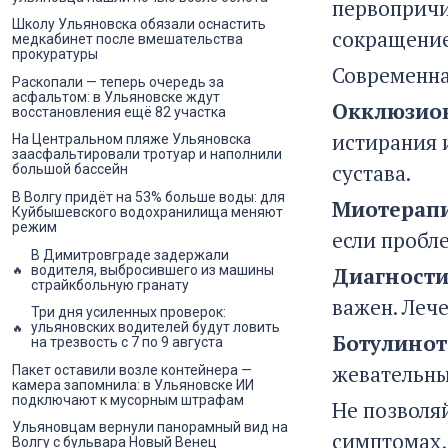
первопричи
Школу Ульяновска обязали оснастить
сокращение
медкабинет после вмешательства
прокуратуры
Современна
Раскопали — теперь очередь за
асфальтом: в Ульяновске ждут
Окклюзион
восстановления ещё 82 участка
истирания 
На Центральном пляже Ульяновска
заасфальтировали тротуар и наполнили
сустава.
большой бассейн
В Волгу придёт на 53% больше воды: для
Миотерапи
Куйбышевского водохранилища меняют
режим
если пробл
В Димитровграде задержали
водителя, выбросившего из машины
Диагности
страйкбольную гранату
важен. Леч
Три дня усиленных проверок:
ульяновских водителей будут ловить
Ботулинот
на трезвость с 7 по 9 августа
жевательны
Пакет оставили возле контейнера —
камера запомнила: в Ульяновске ИИ
подключают к мусорным штрафам
Не позволя
Ульяновцам вернули панорамный вид на
симптомах,
Волгу с бульвара Новый Венец