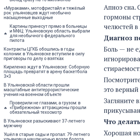
Апноэ сна. 
«Мураками», мотофристайл и тяжёлый
рок: ульяновцев ждут необычно
гормоны ст
насыщенные выходные
челюстей в
Картины принесут прямо в больницы
и МФЦ: Ульяновскую область выбрали
для необычного федерального
Диагноз по
пилота
Боль — не 
Контракты ЦГКБ обошлись в годы
колонии: в Ульяновске вступили в силу
игнорирова
приговоры по делу о взятках
стираемост
Кириленко ждут в Ульяновске: Соборную
площадь превратят в арену баскетбола
3×3
Посмотрите
В Ульяновской области прошли
это верный 
масштабные антитеррористические
учения на военном объекте
Загляните 
Проверили не глазами, а грузом: в
«Прибрежном» аттракционы прошли
прикусывани
обязательный техосмотр
Что делать
В Ульяновске разыскивают 37-летнего
мужчину
Хорошая но
Ушёл в старые сады и пропал: 79-летнего
ульяновца нашли ночью возле болота