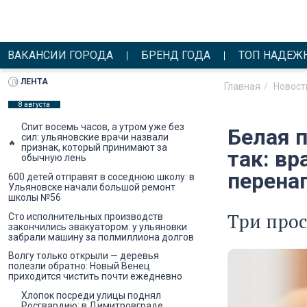
ВАКАНСИИ ГОРОДА
БРЕНД ГОДА
ТОП НАДЕЖ
ЛЕНТА
Главная
Новост
8 августа
Спит восемь часов, а утром уже без
Белая п
сил: ульяновские врачи назвали
признак, который принимают за
так: в
обычную лень
перена
600 детей отправят в соседнюю школу: в
Ульяновске начали большой ремонт
школы №56
Три прос
Сто исполнительных производств
закончились эвакуатором: у ульяновки
забрали машину за полмиллиона долгов
Волгу только открыли — деревья
полезли обратно: Новый Венец
приходится чистить почти ежедневно
Хлопок посреди улицы поднял
Росгвардию: в Димитровграде