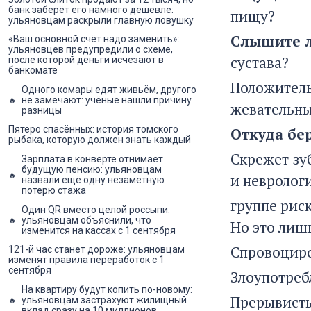
банк заберёт его намного дешевле:
пищу?
ульяновцам раскрыли главную ловушку
Слышите 
«Ваш основной счёт надо заменить»:
ульяновцев предупредили о схеме,
сустава?
после которой деньги исчезают в
банкомате
Положитель
Одного комары едят живьём, другого
не замечают: учёные нашли причину
жевательны
разницы
Пятеро спасённых: история томского
Откуда бе
рыбака, которую должен знать каждый
Скрежет зу
Зарплата в конверте отнимает
будущую пенсию: ульяновцам
и невролог
назвали ещё одну незаметную
потерю стажа
группе рис
Один QR вместо целой россыпи:
ульяновцам объяснили, что
Но это лиш
изменится на кассах с 1 сентября
Спровоциро
121-й час станет дороже: ульяновцам
изменят правила переработок с 1
сентября
Злоупотреб
На квартиру будут копить по-новому:
Прерывисты
ульяновцам застрахуют жилищный
вклад сразу на 10 миллионов