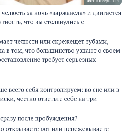
Фото: freepik.com
 челюсть за ночь «заржавела» и двигается
тность, что вы столкнулись с
имает челюсти или скрежещет зубами,
а в том, что большинство узнают о своем
осстановление требует серьезных
ше всего себя контролируем: во сне или в
ски, честно ответьте себе на три
й сразу после пробуждения?
о открываете рот или пережевываете