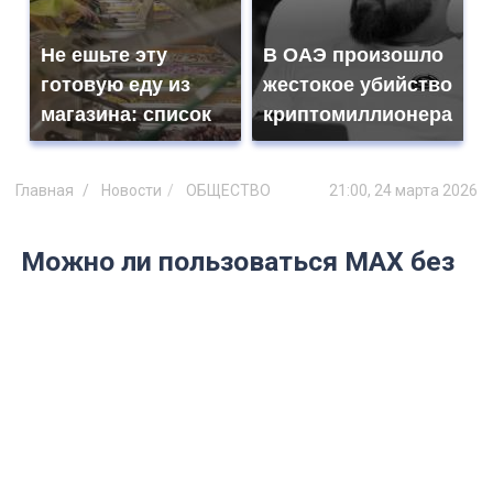
Не ешьте эту
В ОАЭ произошло
готовую еду из
жестокое убийство
магазина: список
криптомиллионера
Главная
Новости
ОБЩЕСТВО
21:00, 24 марта 2026
Можно ли пользоваться MAX без
интернета? Разбираем слухи,
которые запустил федеральный
канал — ждите подвоха
В эфире «России-1» сказали, что
отечественный мессенджер работает без
сети. Это правда или красивая сказка?