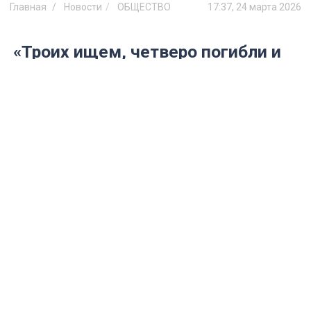
Главная
Новости
ОБЩЕСТВО
17:37, 24 марта 2026
«Троих ищем, четверо погибли и
60 нашли живыми»: томский
отряд «ЛизаАлерт» подвел итоги
самой морозной зимы — 13
ночных выездов на морозе
74 заявки, 60 спасённых жизней и
рекордное количество ночных патрулей.
Как волонтёры искали людей в лютые
холода