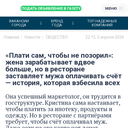
ПОДАТЬ ОБЪЯВЛЕНИЕ В ГАЗЕТУ
МЕНЮ
ВАКАНСИИ
БРЕНД
ТОП НАДЕЖНЫХ
ГОРОДА
ГОДА
КОМПАНИЙ
Главная
Новости
ОБЩЕСТВО
22:15, 2 апреля 2026
«Плати сам, чтобы не позорил»:
жена зарабатывает вдвое
больше, но в ресторане
заставляет мужа оплачивать счёт
— история, которая взбесила всех
Она успешный маркетолог, он трудится в
госструктуре. Кристина сама настаивает,
чтобы платить за ипотеку, продукты и
одежду. Но в ресторане с партнёрами
требует, чтобы счёт оплачивал муж.
Даже если на его карте нет денег