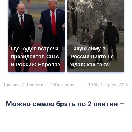
Где будет встреча
Такую зиму в
президентов США
России никто не
и России: Европа?
ждал: как так?!
Главная
Новости
PROпитание
10:00, 4 апреля 2026
Можно смело брать по 2 плитки –
чистый состав: Роскачество
определило лучший шоколад — 5
брендов получили высший знак