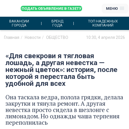
ПОДАТЬ ОБЪЯВЛЕНИЕ В ГАЗЕТУ
МЕНЮ
ВАКАНСИИ
БРЕНД
ТОП НАДЕЖНЫХ
ГОРОДА
ГОДА
КОМПАНИЙ
Главная
Новости
ОБЩЕСТВО
10:30, 4 апреля 2026
«Для свекрови я тягловая
лошадь, а другая невестка —
нежный цветок»: история, после
которой я перестала быть
удобной для всех
Она таскала ведра, полола грядки, делала
закрутки и тянула ремонт. А другая
невестка просто сидела в шезлонге с
лимонадом. Но однажды чаша терпения
переполнилась