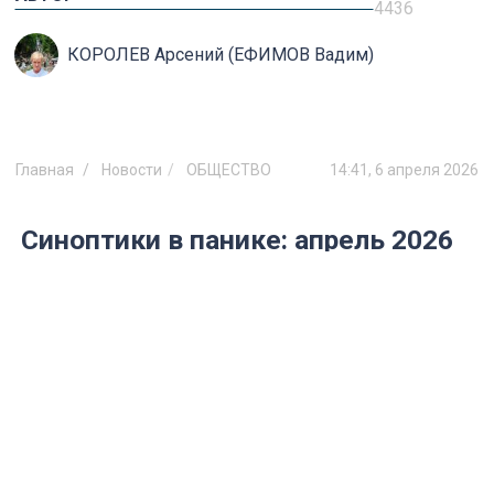
4436
КОРОЛЕВ Арсений (ЕФИМОВ Вадим)
Главная
Новости
ОБЩЕСТВО
14:41, 6 апреля 2026
Синоптики в панике: апрель 2026
разорвет Россию на части —
прогноз Гидрометцентра
От весеннего тепла до ночных
заморозков