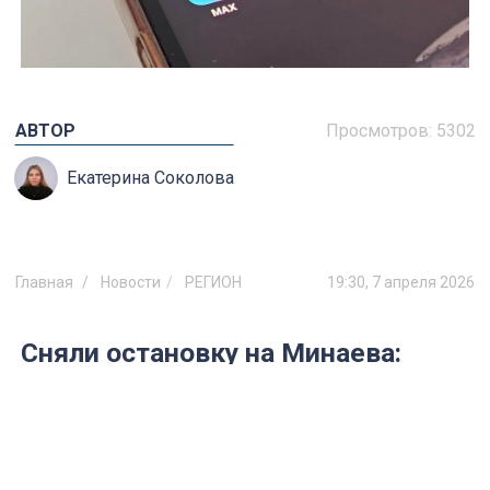
АВТОР
Просмотров:
5302
Екатерина Соколова
Главная
Новости
РЕГИОН
19:30, 7 апреля 2026
Сняли остановку на Минаева:
вместо неё — 430 метров до
перекрёстка с 12 Сентября
С 30 апреля в Ульяновске ликвидируют
остановочный пункт у дома №4 по улице