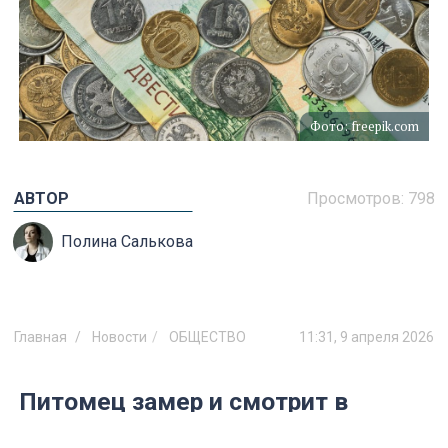
Фото: freepik.com
АВТОР
Просмотров:
798
Полина Салькова
Главная
Новости
ОБЩЕСТВО
11:31, 9 апреля 2026
Питомец замер и смотрит в
пустоту: учёные объяснили, какие