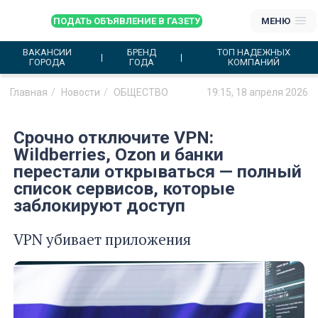
ПОДАТЬ ОБЪЯВЛЕНИЕ В ГАЗЕТУ
МЕНЮ
ВАКАНСИИ
БРЕНД
ТОП НАДЕЖНЫХ
ГОРОДА
ГОДА
КОМПАНИЙ
Главная
Новости
ОБЩЕСТВО
19:15, 18 апреля 2026
Срочно отключите VPN:
Wildberries, Ozon и банки
перестали открываться — полный
список сервисов, которые
заблокируют доступ
VPN убивает приложения