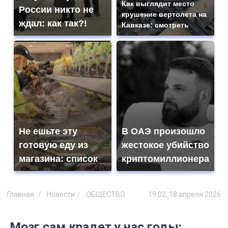
Как выглядит место
России никто не
крушение вертолета на
ждал: как так?!
Кавказе: смотреть
Не ешьте эту
В ОАЭ произошло
готовую еду из
жестокое убийство
магазина: список
криптомиллионера
Главная
Новости
ОБЩЕСТВО
19:02, 18 апреля 2026
Мозг сам крадет у нас годы: