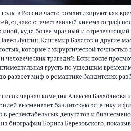
 годы в России часто романтизируют как вре
ей, однако отечественный кинематограф пос
 иной, куда более мрачный и отрезвляющий в
 Павел Лунгин, Кантемир Балагов и другие м
ностых, которые с хирургической точностью
и человеческих трагедий. Если после просмо
ентиментальная грусть по ушедшим временам,
но развеет миф о романтике бандитских раз
список черная комедия Алексея Балабанова 
онией высмеивает бандитскую эстетику и ф
в в респектабельных депутатов и бизнесмено
 на биографии Бориса Березовского, показы