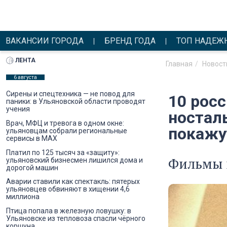
ВАКАНСИИ ГОРОДА
БРЕНД ГОДА
ТОП НАДЕЖ
ЛЕНТА
Главная
Новост
6 августа
Сирены и спецтехника — не повод для
10 рос
паники: в Ульяновской области проводят
учения
ностал
Врач, МФЦ и тревога в одном окне:
покажу
ульяновцам собрали региональные
сервисы в MAX
Платил по 125 тысяч за «защиту»:
Фильмы 
ульяновский бизнесмен лишился дома и
дорогой машин
Аварии ставили как спектакль: пятерых
ульяновцев обвиняют в хищении 4,6
миллиона
Птица попала в железную ловушку: в
Ульяновске из тепловоза спасли чёрного
коршуна