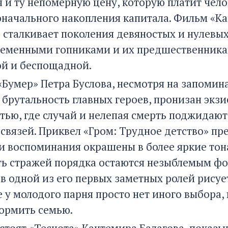
 и ту непомерную цену, которую платит чело
оначального накопления капитала. Фильм «Ка
 сталкивает поколения девяностых и нулевы
еменными гопниками и их предшественникам
й и беспощадной.
«Бумер» Петра Буслова, несмотря на запоми
брутальность главных героев, пронизан экзи
тью, где случай и нелепая смерть поджидают
связей. Приквел «Гром: Трудное детство» пре
ьи воспоминания окрашены в более яркие тона
ь стражей порядка остаются незыблемым фо
в одной из его первых заметных ролей рису
е у молодого парня просто нет иного выбора,
ормить семью.