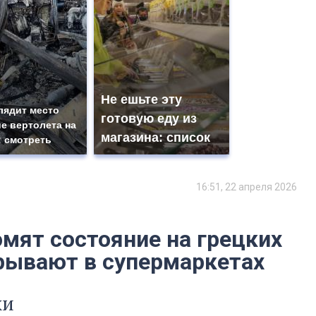
Не ешьте эту
лядит место
готовую еду из
е вертолета на
магазина: список
: смотреть
16:51, 22 апреля 2026
омят состояние на грецких
крывают в супермаркетах
хи