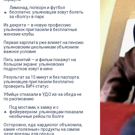
Лимонад, попкорн и футбол
бесплатно: ульяновцев зовут болеть
за «Волгу» в парк
Из декрета — в новую профессию:
ульяновок пригласили в бесплатные
женские клубы
Первая зарплата уже влияет на пенсию:
ульяновским школьникам объяснили
важное условие
Пять занятий — и фильм покажут на
большом экране: ульяновских
подростков зовут в кино
Результат за 15 минут и без паспорта:
ульяновцев пригласили бесплатно
проверить ВИЧ-статус
Убийце отказали в УДО из-за обеда не
по расписанию
Под мостами, к замку и с
фейерверком: ульяновцам показали
необычные рейсы по Волге
Осторожно, еда: кардиолог объяснила,
какие «полезные» продукты на самом
деле вредны для сердца