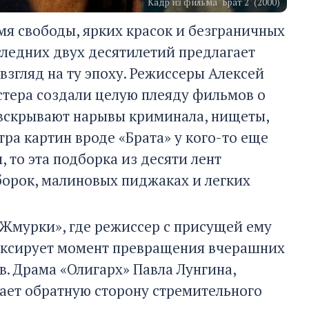
Кадр из фильма "Брат 2" (2000)
мя свободы, ярких красок и безграничных
ледних двух десятилетий предлагает
згляд на ту эпоху. Режиссеры Алексей
астера создали целую плеяду фильмов о
 вскрывают нарывы криминала, нищеты,
тра картин вроде «Брата» у кого-то еще
 то эта подборка из десяти лент
борок, малиновых пиджаках и легких
«Жмурки», где режиссер с присущей ему
иксирует момент превращения вчерашних
в. Драма «Олигарх» Павла Лунгина,
вает обратную сторону стремительного