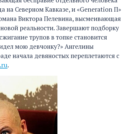
ывающая бесправие отдельного человека
 на Северном Кавказе, и «Generation П»
романа Виктора Пелевина, высмеивающая
новой реальности. Завершают подборку
сжигание трупов в топке становится
видел мою девчонку?» Ангелины
аде начала девяностых переплетаются с
.ru
.