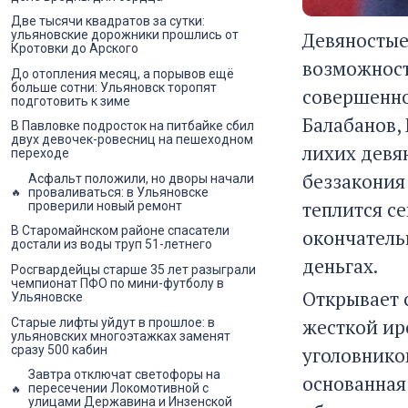
Две тысячи квадратов за сутки:
ульяновские дорожники прошлись от
Девяностые
Кротовки до Арского
возможност
До отопления месяц, а порывов ещё
больше сотни: Ульяновск торопят
совершенно
подготовить к зиме
Балабанов,
В Павловке подросток на питбайке сбил
двух девочек-ровесниц на пешеходном
лихих девя
переходе
беззакония 
Асфальт положили, но дворы начали
проваливаться: в Ульяновске
теплится с
проверили новый ремонт
В Старомайнском районе спасатели
окончатель
достали из воды труп 51-летнего
деньгах.
Росгвардейцы старше 35 лет разыграли
чемпионат ПФО по мини-футболу в
Открывает 
Ульяновске
жесткой ир
Старые лифты уйдут в прошлое: в
ульяновских многоэтажках заменят
сразу 500 кабин
уголовнико
Завтра отключат светофоры на
основанная
пересечении Локомотивной с
улицами Державина и Инзенской