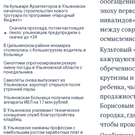
обогащения
На бульваре Архитекторов в Ульяновске
эпоху перв
началось строительство нового
тротуара по программе «Народный
инвалидов»
бюджет»
между совр
Сначала прохлада, потом настоящее
пекло: ульяновцев предупредили о
осмысленно
скачке до +34
В Цильнинском районе иномарка
Культовый 
столкнулась с большегрузом, водитель в
больнице
кажущуюся 
Синоптики спрогнозировали резкую
обреченнос
смену погоды в Ульяновской области с
понедельника
крутизны и 
Самолёты снова выпускают из
Ульяновска: аэропорт открылся после
ребенка, ч
утренней паузы
продажност
Ульяновская больница получила новые
аппараты ИВЛ на 17 млн рублей
Борисовым 
В Ульяновске усиливают техническое
городка, гд
оснащение служб благоустройства
кладбищ
чтобы прок
В Ульяновске названы профессии с
наибольшим ростом заработных плат в