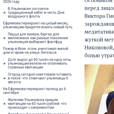
Особняком 
2026 году
перед лицо
В Ульяновске состоится
традиционный забег в честь Дня
Виктора Ги
воздушного флота
зарождающу
Ефремова перекроют на целый месяц:
ульяновцам придётся искать новый путь
медитативн
Пицца для зумера, бургер для
миллениала: как разные поколения
жуткой мет
ульяновцев выбирают фастфуд
Никоновой,
Пожар в Инзе: огонь уничтожил жилой
дом и гараж на улице Энгельса
болью утра
Долг вырос до 60 тысяч за одну ночь:
ульяновцам велели не оплачивать
странные квитанции
Огород сегодня советовали оставить
в покое: что отмечают ульяновцы 6
августа
На Ефремова перекроют проезд до 6
сентября
Жителям Ульяновска пришли
квитанции на 60 тысяч рублей: что
происходит с капремонтом