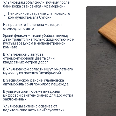
Ульяновцам объяснили, почему после
бани кожа становится «мраморной»
Пенсионное озарение ульяновского
коммуниста-мага Супони
На проспекте Тюленева мотоцикл
столкнулся с авто
Яркий флакон — тихий убийца: почему
дети травятся не только жидкостью, но и
пустым воздухом в непроветренной
комнате
В Ульяновске 5 августа
отремонтировали две тысячи
квадратных метров дорог
В Ульяновской области ищут 66-летнего
мужчину из поселка Октябрьский
В Засвияжском районе Ульяновска
автомобиль сбил пожилого пешехода
В ульяновской тюрьме внедрили
цифровой рентген-сканер для досмотра
заключенных
Ульяновцы активно осваивают
водительские чаты на «Госуслугах»