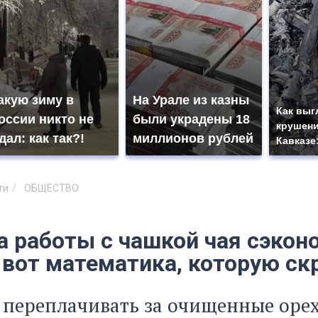
акую зиму в
На Урале из казны
Как выг
оссии никто не
были украдены 18
крушени
дал: как так?!
миллионов рублей
Кавказе
ти
ОБЩЕСТВО
а работы с чашкой чая сэкон
: вот математика, которую с
 переплачивать за очищенные оре