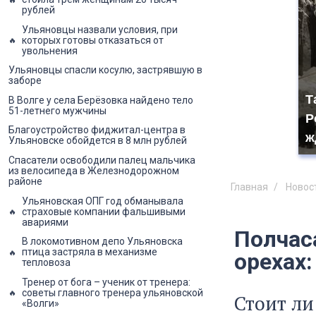
рублей
Ульяновцы назвали условия, при
которых готовы отказаться от
увольнения
Ульяновцы спасли косулю, застрявшую в
заборе
Т
В Волге у села Берёзовка найдено тело
51-летнего мужчины
Р
Благоустройство фиджитал-центра в
ж
Ульяновске обойдется в 8 млн рублей
Спасатели освободили палец мальчика
из велосипеда в Железнодорожном
районе
Главная
Новос
Ульяновская ОПГ год обманывала
страховые компании фальшивыми
авариями
Полчас
В локомотивном депо Ульяновска
птица застряла в механизме
орехах
тепловоза
Тренер от бога – ученик от тренера:
советы главного тренера ульяновской
Стоит ли
«Волги»