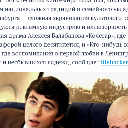
стоят «Теснота» Кантемира Балагова, показ
м национальных традиций и семейного уклада
нзбурга — сложная экранизация культового 
юся рекламную индустрию и иллюзорность 
ая драма Алексея Балабанова «Кочегар», где 
афорой целого десятилетия, и «Кто-нибудь 
 где воспоминания о первой любви в Ленингр
т и несбывшихся надежд, сообщает
lifehacker