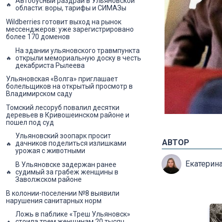
Автобусный раздрай в Ульяновской
области: воры, тарифы и СИМАЗы
Wildberries готовит выход на рынок
мессенджеров: уже зарегистрировано
более 170 доменов
На здании ульяновского травмпункта
открыли мемориальную доску в честь
декабриста Рылеева
Ульяновская «Волга» приглашает
болельщиков на открытый просмотр в
Владимирском саду
Томский лесоруб повалил десятки
деревьев в Кривошеинском районе и
пошел под суд
Ульяновский зоопарк просит
АВТОР
дачников поделиться излишками
урожая с животными
Екатерин
В Ульяновске задержан ранее
судимый за грабеж женщины в
Заволжском районе
В колонии-поселении №8 выявили
нарушения санитарных норм
Ложь в паблике «Треш Ульяновск»
стоила трем женщинам 20 тысяч