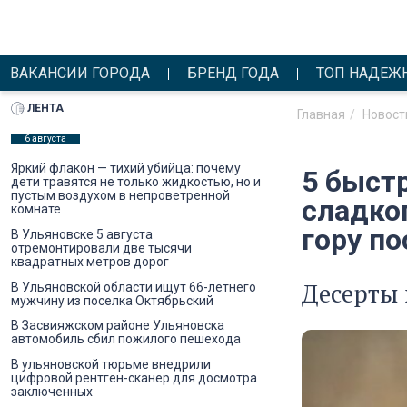
ВАКАНСИИ ГОРОДА
БРЕНД ГОДА
ТОП НАДЕЖ
ЛЕНТА
Главная
Новост
6 августа
Яркий флакон — тихий убийца: почему
5 быстр
дети травятся не только жидкостью, но и
пустым воздухом в непроветренной
сладког
комнате
гору п
В Ульяновске 5 августа
отремонтировали две тысячи
квадратных метров дорог
Десерты 
В Ульяновской области ищут 66-летнего
мужчину из поселка Октябрьский
В Засвияжском районе Ульяновска
автомобиль сбил пожилого пешехода
В ульяновской тюрьме внедрили
цифровой рентген-сканер для досмотра
заключенных