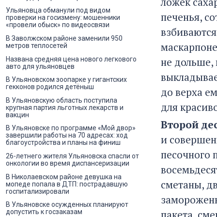
ложек саха
Ульяновца обманули под видом
печенья, с
проверки на госизмену: мошенники
«провели обыск» по видеосвязи
взбиваются
В Заволжском районе заменили 950
маскарпоне 
метров теплосетей
Названа средняя цена нового легкового
не дольше, 
авто для ульяновцев
выкладывает
В Ульяновском зоопарке у гигантских
гекконов родился детёныш
до верха е
В Ульяновскую область поступила
для красив
крупная партия льготных лекарств и
вакцин
Второй де
В Ульяновске по программе «Мой двор»
завершили работы на 70 адресах: ход
и совершен
благоустройства и планы на финиш
песочного 
26-летнего жителя Ульяновска спасли от
онкологии во время диспансеризации
восемьдеся
В Николаевском районе девушка на
сметаны, д
мопеде попала в ДТП: пострадавшую
госпитализировали
замороженн
В Ульяновске осужденных планируют
пакета, см
допустить к госзаказам