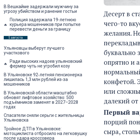
В Вешкайме задержали мужчину за
угрозу убийством и ранение гостьи
Десерт в с
Полиция задержала 19-летнюю
чего-то вку
курьера мошенников при попытке
перевести деньги за границу
желания. Н
5 августа
перекладыв
Ульяновцы выберут лучшего
буквально 
участкового
опрятно и а
Ради высоких надоев ульяновский
фермер чуть не угробил козу
нормальный
В Ульяновске 92‑летняя пенсионерка
лишилась 1,3 млн рублей из‑за
конфетой. 
мошенников
или сложны
В Ульяновской области масштабно
обновят лифтовое хозяйство: 500
далекий от
подъёмников заменят в 2027–2028
годах
Первый ва
Спасатели сняли серьги с жительницы
порций пон
Ульяновска
Тройное ДТП в Ульяновске:
сыра, стол
мотоциклиста отбросило на легковушку
после удара кроссовера