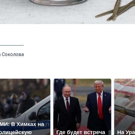
а Соколова
МИ: В Химках на
олицейскую
Где будет встреча
На Ура