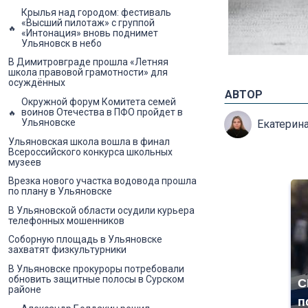
Крылья над городом: фестиваль
«Высший пилотаж» с группой
«Интонация» вновь поднимет
Ульяновск в небо
В Димитровграде прошла «Летняя
школа правовой грамотности» для
осуждённых
АВТОР
Окружной форум Комитета семей
воинов Отечества в ПФО пройдет в
Ульяновске
Екатерин
Ульяновская школа вошла в финал
Всероссийского конкурса школьных
музеев
Врезка нового участка водовода прошла
по плану в Ульяновске
В Ульяновской области осудили курьера
телефонных мошенников
Соборную площадь в Ульяновске
захватят физкультурники
В Ульяновске прокуроры потребовали
обновить защитные полосы в Сурском
С
районе
п