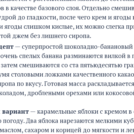
в в качестве базового слоя. Отдельно смеши
удрой до гладкости, после чего крем и ягод
ли ягоды слишком кислые, их можно слегка п
стой джем без лишнего сиропа.
цепт
— суперпростой шоколадно-банановый де
а очень спелых банана разминаются вилкой 
 затем смешиваются со ста пятьюдесятью гра
вумя столовыми ложками качественного как
ропа по вкусу. Готовая масса раскладываетс
оладом, дроблеными орехами или кокосовой 
 вариант
— карамельные яблоки с кремом в 
 погоду. Два яблока нарезаются мелкими ку
маслом, сахаром и корицей до мягкости и ле