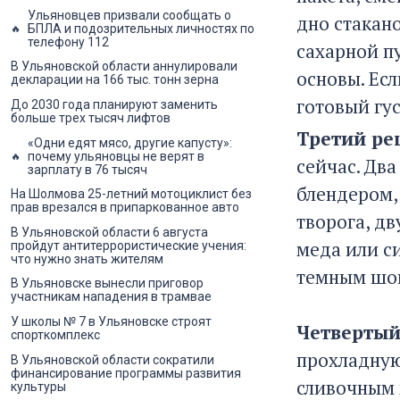
Ульяновцев призвали сообщать о
дно стакано
БПЛА и подозрительных личностях по
телефону 112
сахарной п
В Ульяновской области аннулировали
основы. Ес
декларации на 166 тыс. тонн зерна
готовый гу
До 2030 года планируют заменить
больше трех тысяч лифтов
Третий ре
«Одни едят мясо, другие капусту»:
почему ульяновцы не верят в
сейчас. Дв
зарплату в 76 тысяч
блендером,
На Шолмова 25-летний мотоциклист без
прав врезался в припаркованное авто
творога, д
В Ульяновской области 6 августа
меда или си
пройдут антитеррористические учения:
что нужно знать жителям
темным шок
В Ульяновске вынесли приговор
участникам нападения в трамвае
У школы № 7 в Ульяновске строят
Четвертый
спорткомплекс
прохладную
В Ульяновской области сократили
финансирование программы развития
сливочным 
культуры