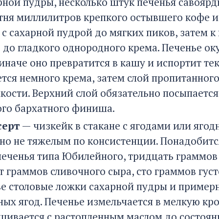
рной пудры, несколько штук печенья савоярд
отня миллилитров крепкого остывшего кофе и
 с сахарной пудрой до мягких пиков, затем 
до гладкого однородного крема. Печенье оку
иначе оно превратится в кашу и испортит тек
ся немного крема, затем слой пропитанного 
мкости. Верхний слой обязательно посыпаетс
ого бархатного финиша.
серт
— чизкейк в стакане с ягодами или яго
но не тяжелым по консистенции. Понадобитс
печенья типа Юбилейного, тридцать граммов 
т граммов сливочного сыра, сто граммов гус
ве столовые ложки сахарной пудры и примерн
ых ягод. Печенье измельчается в мелкую кр
ешивается с растопленным маслом до состоян