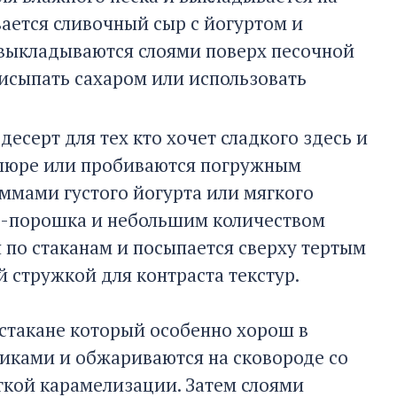
вается сливочный сыр с йогуртом и
ы выкладываются слоями поверх песочной
рисыпать сахаром или использовать
серт для тех кто хочет сладкого здесь и
в пюре или пробиваются погружным
ммами густого йогурта или мягкого
ао-порошка и небольшим количеством
я по стаканам и посыпается сверху тертым
стружкой для контраста текстур.
стакане который особенно хорош в
биками и обжариваются на сковороде со
гкой карамелизации. Затем слоями