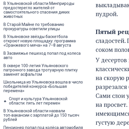
выкладываю
В Ульяновской области Минприроды
предостерегло жителей от
самостоятельного спасения диких
пудрой.
животных
В Старой Майне по требованию
прокуратуры осветили улицы
Пятый рец
В Ульяновске звёзды баскетбола
сладостей.
откроют новую площадку: программа
«Оранжевого мяча» на 7–8 августа
соком полов
В Засвияжье пешеход попал под колеса
авто
У десертов
В сквере 100-летия Ульяновского
классическ
патронного завода тротуарную плитку
заменят асфальтом
на скорую р
Школьница из Ульяновска вошла в число
разрезался 
победителей конкурса «Большая
перемена»
Сами слои 
Спорт и культура Ульяновской
на просвет.
области: пять лет перемен
В Ульяновской области назвали
имеющимся 
топ‑вакансии с зарплатой до 150 тысяч
рублей
густую дер
Пенсионер попал под колёса автомобиля