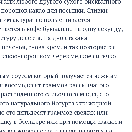
и или любого другого сухого бисквитного
 порошок какао для посыпки. Сливки
к ним аккуратно подмешивается
нается в кофе буквально на одну секунду,
стуру десерта. На дно стакана
печенья, снова крем, и так повторяется
я какао-порошком через мелкое ситечко
дным соусом который получается нежным
я восемьдесят граммов рассыпчатого
растопленного сливочного масла, сто
того натурального йогурта или жирной
о сто пятьдесят граммов свежих или
ошку в блендере или при помощи скалки и
ия влажного песка и выкладывается на