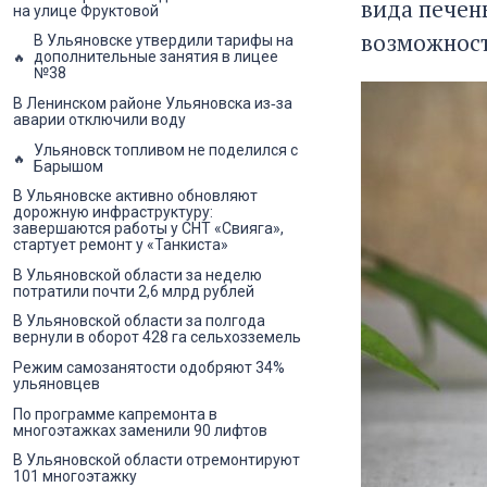
вида печен
на улице Фруктовой
возможност
В Ульяновске утвердили тарифы на
дополнительные занятия в лицее
№38
В Ленинском районе Ульяновска из‑за
аварии отключили воду
Ульяновск топливом не поделился с
Барышом
В Ульяновске активно обновляют
дорожную инфраструктуру:
завершаются работы у СНТ «Свияга»,
стартует ремонт у «Танкиста»
В Ульяновской области за неделю
потратили почти 2,6 млрд рублей
В Ульяновской области за полгода
вернули в оборот 428 га сельхозземель
Режим самозанятости одобряют 34%
ульяновцев
По программе капремонта в
многоэтажках заменили 90 лифтов
В Ульяновской области отремонтируют
101 многоэтажку