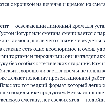
тся с крошкой из печенья и кремом из смета
епт
— освежающий лимонный крем для уста
 Густой йогурт или сметана смешивается с па
ины лимона, после чего слоями чередуется в
 в стакане есть одно неоспоримое и очень у
ими тортами и пирожными: они выглядят акку
уку без особых эстетических стараний. Вам 
бисквит, хорошо ли застыл крем и не поплыв
уже делают половину презентационной работ
 Плюс это тот редкий формат который легко 
в холодильнике продуктам. Нет маскарпоне
евенскую сметану, нет свежих ягод — подойд