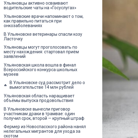
Ульяновцы активно осваивают
водительские чаты на «Госуслугах»
Ульяновские врачи напоминают о том,
как правильно питаться при
онкозаболеваниях
В Ульяновске ветеринары спасли козу
Ласточку
Ульяновцы могут проголосовать по
месту нахождения: стартовал приём
заявлений
Ульяновская школа вошла в финал
Всероссийского конкурса школьных
музеев
В Ульяновске суд рассмотрит дело о
вымогательстве 14 млн рублей
Ульяновская область наращивает
объёмы выпуска продовольствия
В Ульяновске вынесли приговор
участникам драки в трамвае: один
получил срок, второй — крупный штраф
Фермер из Новоспасского района нанял
нелегальных мигрантов для ухода за
скотом