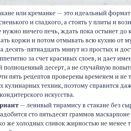
такане или креманке — это идеальный формат
сненького и сладкого, а стоять у плиты и во
е нужно ничего печь, ждать пока остынет до
ать коржи и потом отмывать всю кухню от му
за десять-пятнадцать минут из простых и до
ппетитно за счет красивых слоев, и дает им
 полноценный десерт, а не случайную попытк
Эти пять рецептов проверены временем и не 
х кулинарных техник, поэтому справится да
 кондитерского искусства.
риант
— ленивый тирамису в стакане без сыр
адобится сто пятьдесят граммов маскарпоне
ько же холодных сливок жирностью не менее 