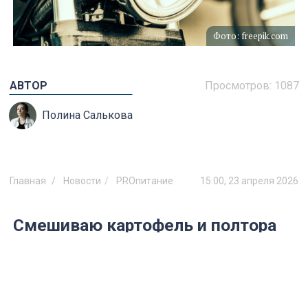
Фото: freepik.com
АВТОР
Просмотров:
1087
Полина Салькова
Главная
Новости
PROпитание
15:00, 23 апреля 2026
Смешиваю картофель и полтора
стакана муки — на выходе
нереальные лепешки с капустой:
тесто мягче пуха и тает во рту
Картофельные лепешки рецепт