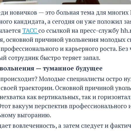
еди новичков — это больная тема для многих 
ого кандидата, а сегодня он уже положил за
ылается
ТАСС
со ссылкой на пресс-службу hh
я, основной причиной увольнения молодых с
 профессионального и карьерного роста. Без
й сотрудник быстро теряет запал.
вольнения — туманное будущее
 происходит? Молодые специалисты остро нуж
своей траектории. Основной причиной уволь
 нехватка как вертикальных, так и горизонт
Этот вакуум перспектив профессионального и
ьному выгоранию.
ает вовлеченность, а затем следует и фактич