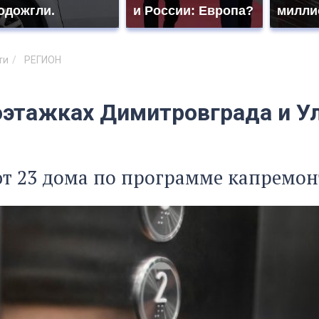
одожгли.
и России: Европа?
милли
ти
РЕГИОН
оэтажках Димитровграда и У
т 23 дома по программе капремон