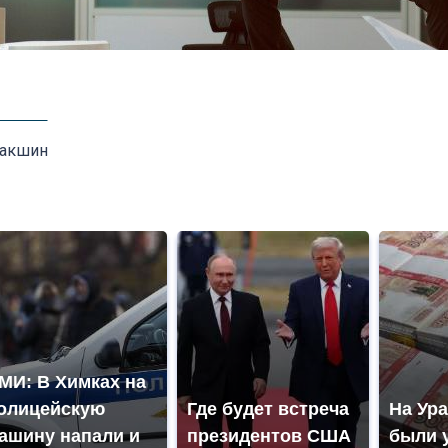
Лакшин
МИ: В Химках на
олицейскую
Где будет встреча
На Ура
ашину напали и
президентов США
были 