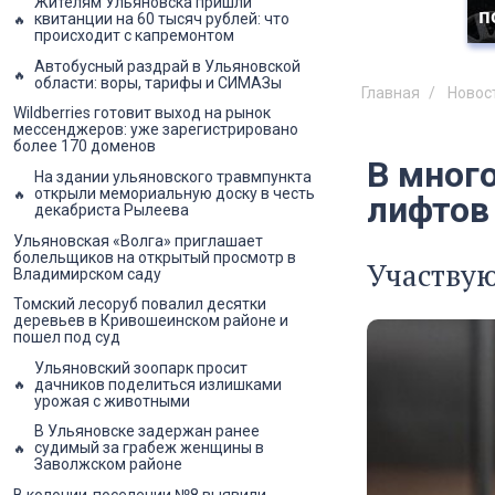
Жителям Ульяновска пришли
п
квитанции на 60 тысяч рублей: что
происходит с капремонтом
Автобусный раздрай в Ульяновской
области: воры, тарифы и СИМАЗы
Главная
Новос
Wildberries готовит выход на рынок
мессенджеров: уже зарегистрировано
более 170 доменов
В мног
На здании ульяновского травмпункта
открыли мемориальную доску в честь
лифтов
декабриста Рылеева
Ульяновская «Волга» приглашает
болельщиков на открытый просмотр в
Участвую
Владимирском саду
Томский лесоруб повалил десятки
деревьев в Кривошеинском районе и
пошел под суд
Ульяновский зоопарк просит
дачников поделиться излишками
урожая с животными
В Ульяновске задержан ранее
судимый за грабеж женщины в
Заволжском районе