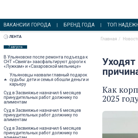
ВАКАНСИИ ГОРОДА
БРЕНД ГОДА
ТОП НАДЕЖ
ЛЕНТА
Главная
Новост
7 августа
В Ульяновске после ремонта подъезда к
Уходят 
СНТ «Свияга» заасфальтируют дороги к
«Лужкам» и «Сахаровской мельнице»
причин
Ульяновцы назвали главный подарок
судьбы: дети и семья обошли деньги и
карьеру
Как корп
Суд в Засвияжье назначил 6 месяцев
2025 год
принудительных работ должнику по
алиментам
Суд в Засвияжье назначил 6 месяцев
принудительных работ должнику по
алиментам
Суд в Засвияжье назначил 6 месяцев
принудительных работ должнику по
алиментам