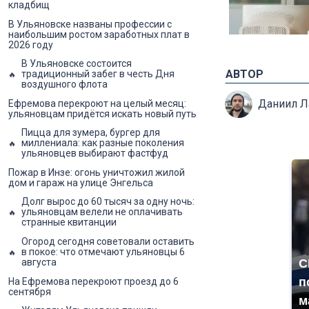
кладбищ
В Ульяновске названы профессии с
наибольшим ростом заработных плат в
2026 году
В Ульяновске состоится
АВТОР
традиционный забег в честь Дня
воздушного флота
Даниил 
Ефремова перекроют на целый месяц:
ульяновцам придётся искать новый путь
Пицца для зумера, бургер для
миллениала: как разные поколения
ульяновцев выбирают фастфуд
Пожар в Инзе: огонь уничтожил жилой
дом и гараж на улице Энгельса
Долг вырос до 60 тысяч за одну ночь:
ульяновцам велели не оплачивать
странные квитанции
Огород сегодня советовали оставить
в покое: что отмечают ульяновцы 6
С
августа
п
На Ефремова перекроют проезд до 6
сентября
м