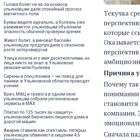
Голова болит не из-за космоса:
ульяновцам дали спокойный прогноз
Текучка ср
магнитного поля
перспективн
Буквы видите идеально, а болезнь уже
развивается: ульяновцам объяснили
которые сс
опасность обычной проверки зрения
Оказываетс
Живот болит, а виноват бассейн:
ульяновцев предупредили о сезонном
росте энтеровирусов
перспектив
Улица носила его имя десятилетиями, но
амбициозны
лица никто не знал: в Ульяновске
увековечили Рылеева
Причина у
Сирены и спецтехника — не повод для
паники: в Ульяновской области проводят
Почему так
учения
понимании 
Врач, МФЦ и тревога в одном окне:
ульяновцам собрали региональные
становится
сервисы в MAX
компании. 
Платил по 125 тысяч за «защиту»:
ульяновский бизнесмен лишился дома и
эмоционал
дорогой машин
Аварии ставили как спектакль: пятерых
Сначала пад
ульяновцев обвиняют в хищении 4,6
миллиона