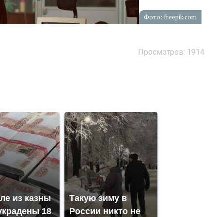
Фото: freepik.com
Просмотров: 1914
ле из казны
Такую зиму в
украдены 18
России никто не