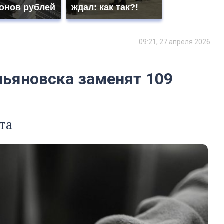
онов рублей
ждал: как так?!
09:21, 27 апреля 2026
льяновска заменят 109
та