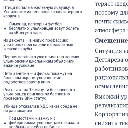
теряет люде
Птица попала в железную ловушку: в
поэтому дл
Ульяновске из тепловоза спасли чёрного
коршуна
почти симв
Лимонад, попкорн и футбол
атмосфера 
бесплатно: ульяновцев зовут болеть
за «Волгу» в парк
Смещение 
Из декрета — в новую профессию:
ульяновок пригласили в бесплатные
Ситуация н
женские клубы
Первая зарплата уже влияет на пенсию:
Дегтярева 
ульяновским школьникам объяснили
важное условие
работников
Пять занятий — и фильм покажут на
рациональн
большом экране: ульяновских
подростков зовут в кино
осмысленно
Результат за 15 минут и без паспорта:
ульяновцев пригласили бесплатно
Высокий ур
проверить ВИЧ-статус
результати
Убийце отказали в УДО из-за обеда не
по расписанию
Корпоратив
Под мостами, к замку и с
снизить те
фейерверком: ульяновцам показали
необычные рейсы по Волге