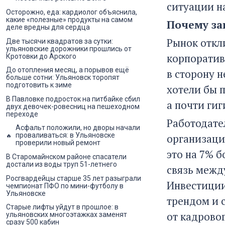
ситуации на
Осторожно, еда: кардиолог объяснила,
какие «полезные» продукты на самом
Почему за
деле вредны для сердца
Рынок откли
Две тысячи квадратов за сутки:
ульяновские дорожники прошлись от
корпоратив
Кротовки до Арского
До отопления месяц, а порывов ещё
в сторону 
больше сотни: Ульяновск торопят
подготовить к зиме
хотели бы 
В Павловке подросток на питбайке сбил
а почти ги
двух девочек-ровесниц на пешеходном
переходе
Работодател
Асфальт положили, но дворы начали
проваливаться: в Ульяновске
организаци
проверили новый ремонт
это на 7% 
В Старомайнском районе спасатели
достали из воды труп 51-летнего
связь межд
Росгвардейцы старше 35 лет разыграли
Инвестиции
чемпионат ПФО по мини-футболу в
Ульяновске
трендом и 
Старые лифты уйдут в прошлое: в
от кадровог
ульяновских многоэтажках заменят
сразу 500 кабин