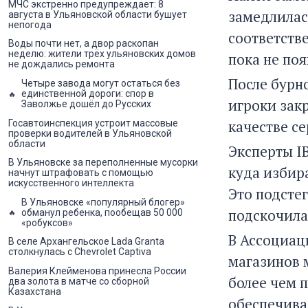
МЧС экстренно предупреждает: 8
замедлилас
августа в Ульяновской области бушует
непогода
соответстве
Воды почти нет, а двор раскопан
неделю: жители трёх ульяновских домов
пока не поя
не дождались ремонта
После бурн
Четыре завода могут остаться без
единственной дороги: спор в
игроки зак
Заволжье дошёл до Русских
качестве с
Госавтоинспекция устроит массовые
проверки водителей в Ульяновской
области
Эксперты I
В Ульяновске за переполненные мусорки
куда избира
начнут штрафовать с помощью
искусственного интеллекта
Это подсте
В Ульяновске «популярный блогер»
подскочила 
обманул ребенка, пообещав 50 000
«робуксов»
В Ассоциац
В селе Архангельское Lada Granta
столкнулась с Chevrolet Captiva
магазинов м
Валерия Клейменова принесла России
более чем 
два золота в матче со сборной
Казахстана
обеспечива