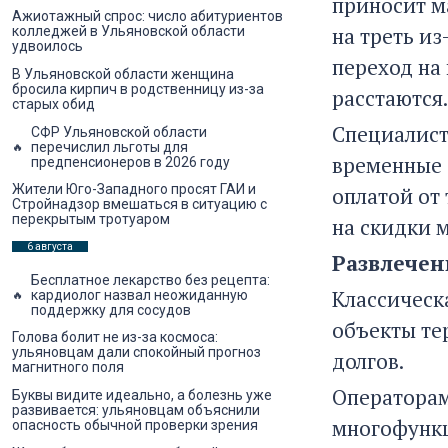
приносит м
Ажиотажный спрос: число абитуриентов
на треть и
колледжей в Ульяновской области
удвоилось
переход на
В Ульяновской области женщина
бросила кирпич в родственницу из-за
расстаются.
старых обид
Специалист
СФР Ульяновской области
перечислил льготы для
временные 
предпенсионеров в 2026 году
Жители Юго-Западного просят ГАИ и
оплатой от
Стройнадзор вмешаться в ситуацию с
перекрытым тротуаром
на скидки 
6 августа
Развлечен
Бесплатное лекарство без рецепта:
Классическ
кардиолог назвал неожиданную
поддержку для сосудов
объекты те
Голова болит не из-за космоса:
ульяновцам дали спокойный прогноз
долгов.
магнитного поля
Операторам
Буквы видите идеально, а болезнь уже
развивается: ульяновцам объяснили
многофункц
опасность обычной проверки зрения