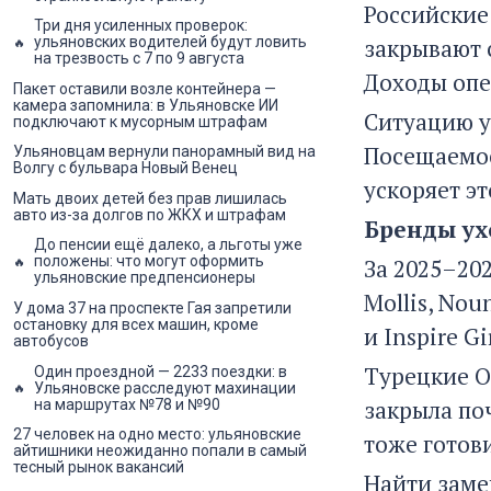
Российские
Три дня усиленных проверок:
закрывают с
ульяновских водителей будут ловить
на трезвость с 7 по 9 августа
Доходы опе
Пакет оставили возле контейнера —
камера запомнила: в Ульяновске ИИ
Ситуацию у
подключают к мусорным штрафам
Посещаемост
Ульяновцам вернули панорамный вид на
Волгу с бульвара Новый Венец
ускоряет эт
Мать двоих детей без прав лишилась
авто из-за долгов по ЖКХ и штрафам
Бренды ух
До пенсии ещё далеко, а льготы уже
положены: что могут оформить
За 2025–202
ульяновские предпенсионеры
Mollis, Nou
У дома 37 на проспекте Гая запретили
остановку для всех машин, кроме
и Inspire G
автобусов
Турецкие O
Один проездной — 2233 поездки: в
Ульяновске расследуют махинации
закрыла по
на маршрутах №78 и №90
27 человек на одно место: ульяновские
тоже готови
айтишники неожиданно попали в самый
тесный рынок вакансий
Найти заме