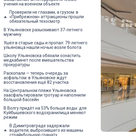
учения на военном объекте
Проверили не глазами, а грузом: в
«Прибрежном» аттракционы прошли
обязательный техосмотр
В Ульяновске разыскивают 37-летнего
мужчину
Ушёл в старые сады и пропал: 79-летнего
ульяновца нашли ночью возле болота
Школу Ульяновска обязали оснастить
медкабинет после вмешательства
прокуратуры
Раскопали — теперь очередь за
асфальтом: в Ульяновске ждут
восстановления ещё 82 участка
На Центральном пляже Ульяновска
заасфальтировали тротуар и наполнили
большой бассейн
В Волгу придёт на 53% больше воды: для
Куйбышевского водохранилища меняют
режим
В Димитровграде задержали
водителя, выбросившего из машины
страйкбольную гранату