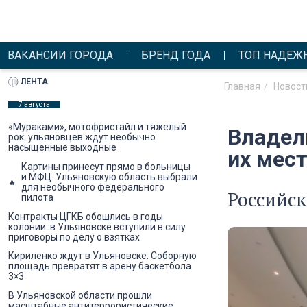
ВАКАНСИИ ГОРОДА
БРЕНД ГОДА
ТОП НАДЕЖ
ЛЕНТА
Главная
Новост
7 августа
«Мураками», мотофристайл и тяжёлый
Владел
рок: ульяновцев ждут необычно
насыщенные выходные
их мест
Картины принесут прямо в больницы
и МФЦ: Ульяновскую область выбрали
для необычного федерального
Российск
пилота
Контракты ЦГКБ обошлись в годы
колонии: в Ульяновске вступили в силу
приговоры по делу о взятках
Кириленко ждут в Ульяновске: Соборную
площадь превратят в арену баскетбола
3×3
В Ульяновской области прошли
масштабные антитеррористические