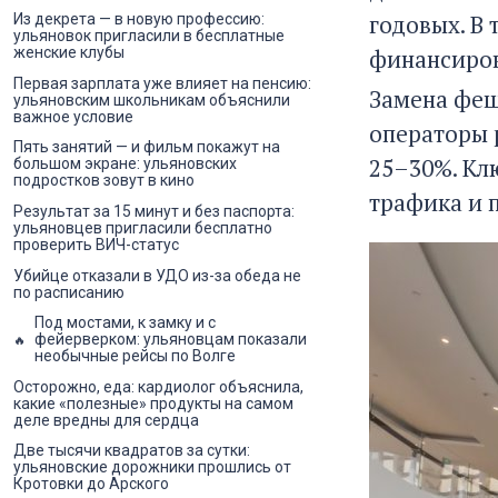
годовых. В
Из декрета — в новую профессию:
ульяновок пригласили в бесплатные
финансиров
женские клубы
Первая зарплата уже влияет на пенсию:
Замена феш
ульяновским школьникам объяснили
важное условие
операторы 
Пять занятий — и фильм покажут на
25–30%. Кл
большом экране: ульяновских
подростков зовут в кино
трафика и 
Результат за 15 минут и без паспорта:
ульяновцев пригласили бесплатно
проверить ВИЧ-статус
Убийце отказали в УДО из-за обеда не
по расписанию
Под мостами, к замку и с
фейерверком: ульяновцам показали
необычные рейсы по Волге
Осторожно, еда: кардиолог объяснила,
какие «полезные» продукты на самом
деле вредны для сердца
Две тысячи квадратов за сутки:
ульяновские дорожники прошлись от
Кротовки до Арского