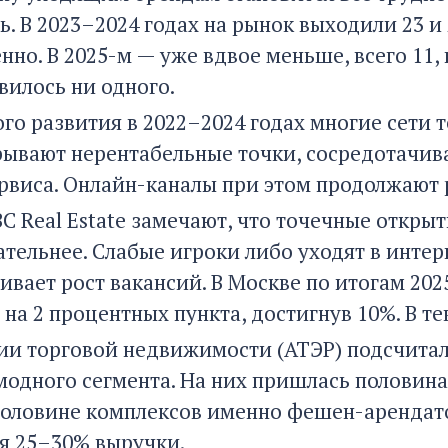
ь. В 2023–2024 годах на рынок выходили 23 
нно. В 2025-м — уже вдвое меньше, всего 11, п
вилось ни одного.
ого развития в 2022–2024 годах многие сети
рывают нерентабельные точки, сосредотачив
ервиса. Онлайн-каналы при этом продолжают 
BC Real Estate замечают, что точечные откры
тельнее. Слабые игроки либо уходят в интер
гивает рост вакансий. В Москве по итогам 20
на 2 процентных пункта, достигнув 10%. В т
ии торговой недвижимости (АТЭР) подсчитал
одного сегмента. На них пришлась половина 
половине комплексов именно фешен-аренда
я 25–30% выручки.