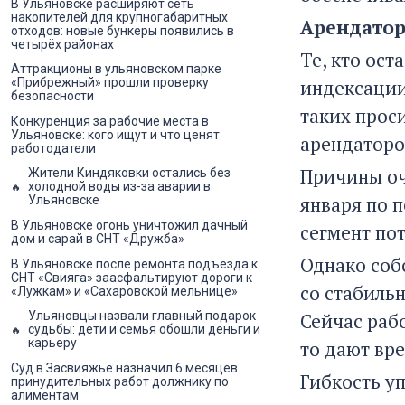
В Ульяновске расширяют сеть
накопителей для крупногабаритных
Арендатор
отходов: новые бункеры появились в
четырёх районах
Те, кто ос
Аттракционы в ульяновском парке
индексации
«Прибрежный» прошли проверку
безопасности
таких проси
Конкуренция за рабочие места в
Ульяновске: кого ищут и что ценят
арендаторо
работодатели
Причины оч
Жители Киндяковки остались без
холодной воды из-за аварии в
января по 
Ульяновске
В Ульяновске огонь уничтожил дачный
сегмент по
дом и сарай в СНТ «Дружба»
Однако соб
В Ульяновске после ремонта подъезда к
СНТ «Свияга» заасфальтируют дороги к
со стабиль
«Лужкам» и «Сахаровской мельнице»
Сейчас раб
Ульяновцы назвали главный подарок
судьбы: дети и семья обошли деньги и
карьеру
то дают вре
Суд в Засвияжье назначил 6 месяцев
Гибкость у
принудительных работ должнику по
алиментам