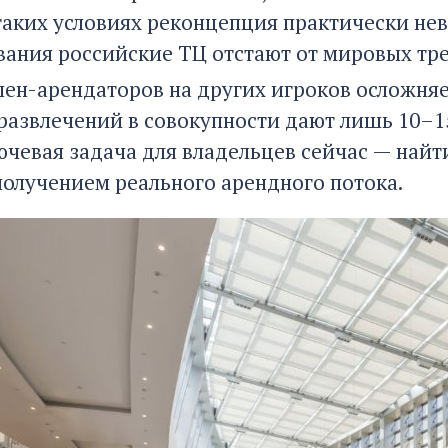
 таких условиях реконцепция практически не
ания российские ТЦ отстают от мировых трен
ен-арендаторов на других игроков осложняет
развлечений в совокупности дают лишь 10–15
ючевая задача для владельцев сейчас — най
получением реального арендного потока.