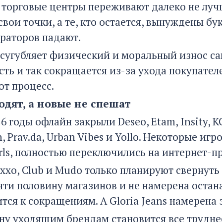
 торговые центры переживают далеко не луч
вои точки, а те, кто остается, вынуждены бу
раторов падают.
сугубляет физический и моральный износ сам
ь и так сокращается из-за ухода покупателе
от процесс.
одят, а новые не спешат
6 годы офлайн закрыли Deseo, Etam, Insity, K
n, Prav.da, Urban Vibes и Yollo. Некоторые игр
irls, полностью переключились на интернет-п
xxo, Club и Mudo только планируют свернуть 
чти половину магазинов и не намерена остан
тся к сокращениям. А Gloria Jeans намерена 
ну уходящим брендам становится все трудн