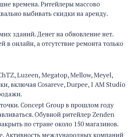
шие времена. Ритейлеры массово
квально выбивать скидки на аренду.
их зданий. Денег на обновление нет.
й в онлайн, а отсутствие ремонта только
ChTZ, Luzeen, Megatop, Mellow, Meyel,
оки, включая Cosareve, Durpee, I AM Studio
родажи.
точки. Concept Group в прошлом году
авливаться. Обувной ритейлер Zenden
закрыть по стране около 150 магазинов.
ее. Активность международных компаний