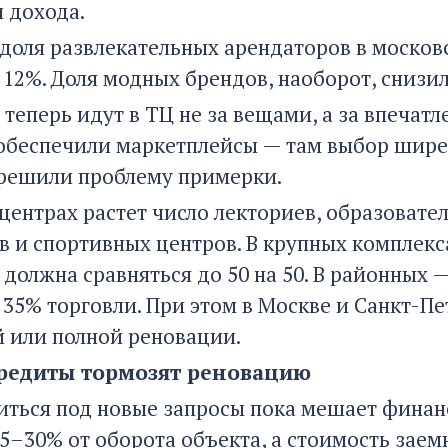
 дохода.
у доля развлекательных арендаторов в москов
 12%. Доля модных брендов, наоборот, снизилас
 теперь идут в ТЦ не за вещами, а за впеч
обеспечили маркетплейсы — там выбор шире,
решили проблему примерки.
центрах растет число лекториев, образовател
в и спортивных центров. В крупных комплекс
 должна сравняться до 50 на 50. В районных
 35% торговли. При этом в Москве и Санкт-П
й или полной реновации.
редиты тормозят реновацию
иться под новые запросы пока мешает финанс
25–30% от оборота объекта, а стоимость зае