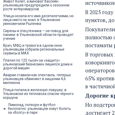
Живот болит, а виноват бассейн:
источником
ульяновцев предупредили о сезонном
росте энтеровирусов
В 2025 год
Улица носила его имя десятилетиями, но
пунктов, до
лица никто не знал: в Ульяновске
увековечили Рылеева
Покупатели
Сирены и спецтехника — не повод для
паники: в Ульяновской области проводят
полностью 
учения
постаматы 
Врач, МФЦ и тревога в одном окне:
ульяновцам собрали региональные
В торговых 
сервисы в MAX
Платил по 125 тысяч за «защиту»:
коворкинго
ульяновский бизнесмен лишился дома и
дорогой машин
операторов
Аварии ставили как спектакль: пятерых
65% против
ульяновцев обвиняют в хищении 4,6
миллиона
в частично
Птица попала в железную ловушку: в
Ульяновске из тепловоза спасли чёрного
Дорогие к
коршуна
Но подстро
Лимонад, попкорн и футбол
бесплатно: ульяновцев зовут болеть
достигает 
за «Волгу» в парк