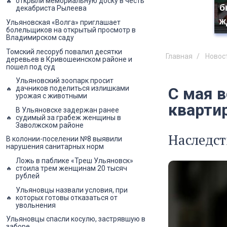
открыли мемориальную доску в честь
б
декабриста Рылеева
ж
Ульяновская «Волга» приглашает
болельщиков на открытый просмотр в
Владимирском саду
Томский лесоруб повалил десятки
Главная
Новос
деревьев в Кривошеинском районе и
пошел под суд
Ульяновский зоопарк просит
дачников поделиться излишками
С мая в
урожая с животными
квартир
В Ульяновске задержан ранее
судимый за грабеж женщины в
Заволжском районе
Наследст
В колонии-поселении №8 выявили
нарушения санитарных норм
Ложь в паблике «Треш Ульяновск»
стоила трем женщинам 20 тысяч
рублей
Ульяновцы назвали условия, при
которых готовы отказаться от
увольнения
Ульяновцы спасли косулю, застрявшую в
заборе