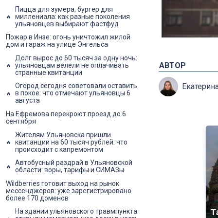
Пицца для зумера, бургер для
миллениала: как разные поколения
ульяновцев выбирают фастфуд
Пожар в Инзе: огонь уничтожил жилой
дом и гараж на улице Энгельса
Долг вырос до 60 тысяч за одну ночь:
АВТОР
ульяновцам велели не оплачивать
странные квитанции
Екатерин
Огород сегодня советовали оставить
в покое: что отмечают ульяновцы 6
августа
На Ефремова перекроют проезд до 6
сентября
Жителям Ульяновска пришли
квитанции на 60 тысяч рублей: что
происходит с капремонтом
Автобусный раздрай в Ульяновской
области: воры, тарифы и СИМАЗы
Wildberries готовит выход на рынок
мессенджеров: уже зарегистрировано
более 170 доменов
Т
На здании ульяновского травмпункта