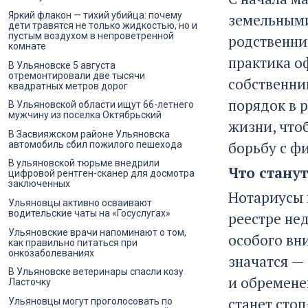
Яркий флакон — тихий убийца: почему
земельными
дети травятся не только жидкостью, но и
пустым воздухом в непроветренной
родственни
комнате
практика о
В Ульяновске 5 августа
отремонтировали две тысячи
собственни
квадратных метров дорог
порядок в 
В Ульяновской области ищут 66-летнего
мужчину из поселка Октябрьский
жизни, что
В Засвияжском районе Ульяновска
борьбу с ф
автомобиль сбил пожилого пешехода
В ульяновской тюрьме внедрили
Что стану
цифровой рентген-сканер для досмотра
заключенных
Нотариусы 
Ульяновцы активно осваивают
водительские чаты на «Госуслугах»
реестре не
Ульяновские врачи напоминают о том,
особого вн
как правильно питаться при
онкозаболеваниях
значатся — 
В Ульяновске ветеринары спасли козу
и обременен
Ласточку
станет сто
Ульяновцы могут проголосовать по