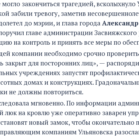
е могло закончиться трагедией, всколыхнуло
кой забили тревогу, заметив несовершенноле
долетел до мэрии, и глава города
Александр
 поручил главе администрации Засвияжского
ацию на контроль и принять все меры по обе
ей компании необходимо срочно проверить 
ь закрыт для посторонних лиц», — распоряди
льных учреждениях запустят профилактичес
ысотных домах и конструкциях. Градоначальн
ки не должны повториться.
следовала мгновенно. По информации админи
й люк на кровлю уже оперативно заварен у
установят новый замок, чтобы окончательно 
 управляющим компаниям Ульяновска разосл