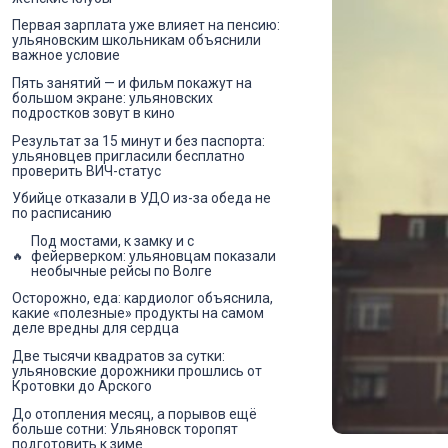
Первая зарплата уже влияет на пенсию:
ульяновским школьникам объяснили
важное условие
Пять занятий — и фильм покажут на
большом экране: ульяновских
подростков зовут в кино
Результат за 15 минут и без паспорта:
ульяновцев пригласили бесплатно
проверить ВИЧ-статус
Убийце отказали в УДО из-за обеда не
по расписанию
Под мостами, к замку и с
фейерверком: ульяновцам показали
необычные рейсы по Волге
Осторожно, еда: кардиолог объяснила,
какие «полезные» продукты на самом
деле вредны для сердца
Две тысячи квадратов за сутки:
ульяновские дорожники прошлись от
Кротовки до Арского
До отопления месяц, а порывов ещё
больше сотни: Ульяновск торопят
подготовить к зиме