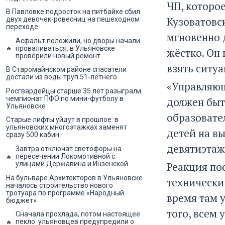
ЧП, которо
В Павловке подросток на питбайке сбил
Кузоватовс
двух девочек-ровесниц на пешеходном
переходе
мгновенно 
Асфальт положили, но дворы начали
проваливаться: в Ульяновске
жёстко. Он
проверили новый ремонт
взять ситу
В Старомайнском районе спасатели
достали из воды труп 51-летнего
«Управляющ
Росгвардейцы старше 35 лет разыграли
чемпионат ПФО по мини-футболу в
должен быт
Ульяновске
образовате
Старые лифты уйдут в прошлое: в
ульяновских многоэтажках заменят
детей на в
сразу 500 кабин
девятиэтаж
Завтра отключат светофоры на
пересечении Локомотивной с
Реакция по
улицами Державина и Инзенской
На бульваре Архитекторов в Ульяновске
технически
началось строительство нового
тротуара по программе «Народный
время там 
бюджет»
того, всем
Сначала прохлада, потом настоящее
пекло: ульяновцев предупредили о