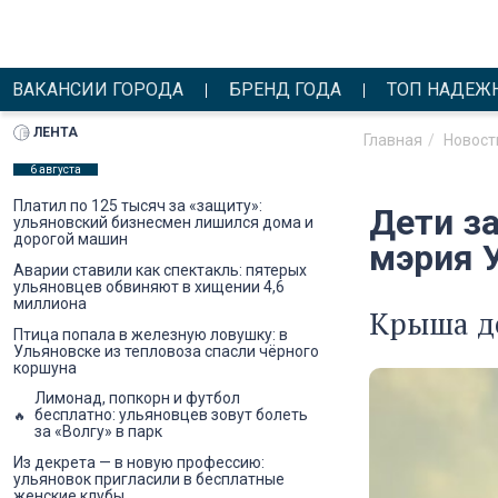
ВАКАНСИИ ГОРОДА
БРЕНД ГОДА
ТОП НАДЕЖ
ЛЕНТА
Главная
Новост
6 августа
Платил по 125 тысяч за «защиту»:
Дети з
ульяновский бизнесмен лишился дома и
дорогой машин
мэрия 
Аварии ставили как спектакль: пятерых
ульяновцев обвиняют в хищении 4,6
миллиона
Крыша д
Птица попала в железную ловушку: в
Ульяновске из тепловоза спасли чёрного
коршуна
Лимонад, попкорн и футбол
бесплатно: ульяновцев зовут болеть
за «Волгу» в парк
Из декрета — в новую профессию:
ульяновок пригласили в бесплатные
женские клубы