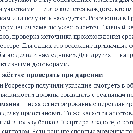
 участками — и это коснётся каждого, кто 
кам или получить наследство. Революции в Г
формления заметно ужесточается. Главный ве
ков, проверка источника происхождения сред
реестре. Для одних это осложнит привычные 
бы не делили наследники». Для других — напр
иктивными договорами.
т жёстче проверять при дарении
и Росреестр получили указание смотреть в о
движимости должны совпадать с реальным по
имания — незарегистрированные перепланиров
сделку приостановят. То же касается аресто
ий в пользу банков. Квартира в залоге, о к
п-сигналом. Если раньше спорные моменты п