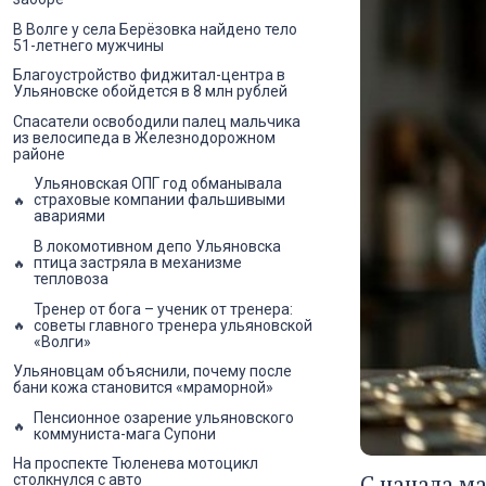
В Волге у села Берёзовка найдено тело
51-летнего мужчины
Благоустройство фиджитал-центра в
Ульяновске обойдется в 8 млн рублей
Спасатели освободили палец мальчика
из велосипеда в Железнодорожном
районе
Ульяновская ОПГ год обманывала
страховые компании фальшивыми
авариями
В локомотивном депо Ульяновска
птица застряла в механизме
тепловоза
Тренер от бога – ученик от тренера:
советы главного тренера ульяновской
«Волги»
Ульяновцам объяснили, почему после
бани кожа становится «мраморной»
Пенсионное озарение ульяновского
коммуниста-мага Супони
На проспекте Тюленева мотоцикл
С начала м
столкнулся с авто