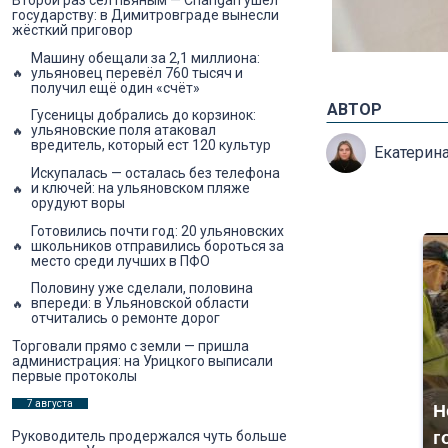
Второй раз сел пьяным — Changan ушёл
государству: в Димитровграде вынесли
жёсткий приговор
Машину обещали за 2,1 миллиона:
ульяновец перевёл 760 тысяч и
получил ещё один «счёт»
АВТОР
Гусеницы добрались до корзинок:
ульяновские поля атаковал
вредитель, который ест 120 культур
Екатерин
Искупалась — осталась без телефона
и ключей: на ульяновском пляже
орудуют воры
Готовились почти год: 20 ульяновских
школьников отправились бороться за
место среди лучших в ПФО
Половину уже сделали, половина
впереди: в Ульяновской области
отчитались о ремонте дорог
Торговали прямо с земли — пришла
администрация: на Урицкого выписали
первые протоколы
7 августа
Н
г
Руководитель продержался чуть больше