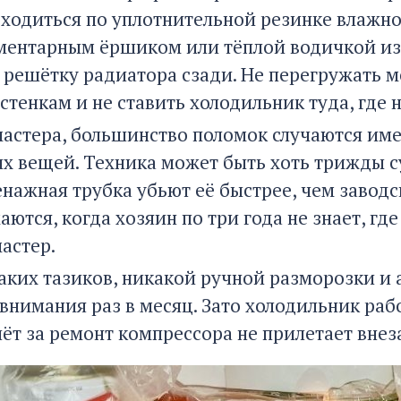
оходиться по уплотнительной резинке влажно
ементарным ёршиком или тёплой водичкой и
 решётку радиатора сзади. Не перегружать м
стенкам и не ставить холодильник туда, где 
мастера, большинство поломок случаются им
ых вещей. Техника может быть хоть трижды с
енажная трубка убьют её быстрее, чем завод
ются, когда хозяин по три года не знает, гд
астер.
каких тазиков, никакой ручной разморозки и
внимания раз в месяц. Зато холодильник рабо
счёт за ремонт компрессора не прилетает вн