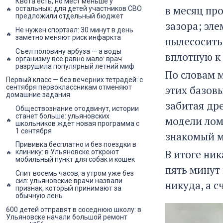
Квота есть, но мест меньше у
в месяц пр
остальных: для детей участников СВО
предложили отдельный бюджет
зазора; эл
Не нужен спортзал: 30 минут в день
заметно меняют риск инфаркта
пылесосить
Съел половину арбуза — а воды
вплотную к 
организму всё равно мало: врач
разрушила популярный летний миф
По словам 
Первый класс — без вечерних тетрадей: с
этих базов
сентября первоклассникам отменяют
домашние задания
забитая др
Обществознание отодвинут, истории
станет больше: ульяновских
модели лома
школьников ждёт новая программа с
1 сентября
знакомый м
Прививка бесплатно и без поездки в
В итоге ни
клинику: в Ульяновске откроют
мобильный пункт для собак и кошек
пять минут 
Спит восемь часов, а утром уже без
сил: ульяновские врачи назвали
никуда, а 
признак, который принимают за
обычную лень
600 детей отправят в соседнюю школу: в
Ульяновске начали большой ремонт