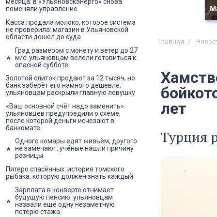
месяца: в «Ульяновскэнерго» снова
м
поменяли управление
Касса продала молоко, которое система
не проверила: магазин в Ульяновской
области дошёл до суда
Главная
Новос
Град размером с монету и ветер до 27
м/с: ульяновцам велели готовиться к
опасной субботе
Хамств
Золотой слиток продают за 12 тысяч, но
банк заберёт его намного дешевле:
бойкото
ульяновцам раскрыли главную ловушку
лет
«Ваш основной счёт надо заменить»:
ульяновцев предупредили о схеме,
после которой деньги исчезают в
банкомате
Турция р
Одного комары едят живьём, другого
не замечают: учёные нашли причину
разницы
Пятеро спасённых: история томского
рыбака, которую должен знать каждый
Зарплата в конверте отнимает
будущую пенсию: ульяновцам
назвали ещё одну незаметную
потерю стажа