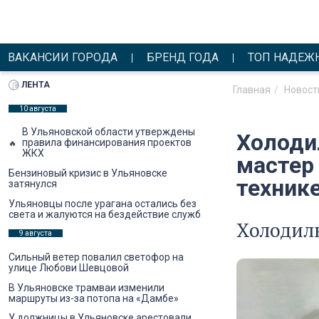
ВАКАНСИИ ГОРОДА
БРЕНД ГОДА
ТОП НАДЕЖ
ЛЕНТА
Главная
Новост
10 августа
В Ульяновской области утверждены
Холоди
правила финансирования проектов
ЖКХ
мастер
Бензиновый кризис в Ульяновске
техник
затянулся
Ульяновцы после урагана остались без
света и жалуются на бездействие служб
Холодил
9 августа
Сильный ветер повалил светофор на
улице Любови Шевцовой
В Ульяновске трамваи изменили
маршруты из-за потопа на «Дамбе»
У должницы в Ульяновске арестовали