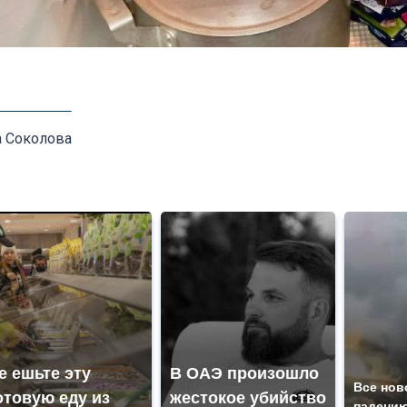
а Соколова
е ешьте эту
В ОАЭ произошло
Все нов
отовую еду из
жестокое убийство
падению