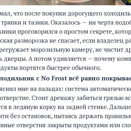
умал, что после покупки дорогущего холодиль
 тряпки и тазики. Оказалось — ни черта под
хники проговорился о простом секрете, котор
кая разморозка не спасает, если владелец ра
регружает морозильную камеру, не чистит д
ь дверцы. А потом удивляется — почему компр
одукты портятся быстрее обычного.
лодильник с No Frost всё равно покрыва
яснил мне на пальцах: система автоматическ
отверстие. Стоит дренажу забиться грязью ил
ся в ледяную корку на задней стенке. Дальше
чти без остановок, пытаясь держать правильн
нные отверстия закрыты продуктами или сл