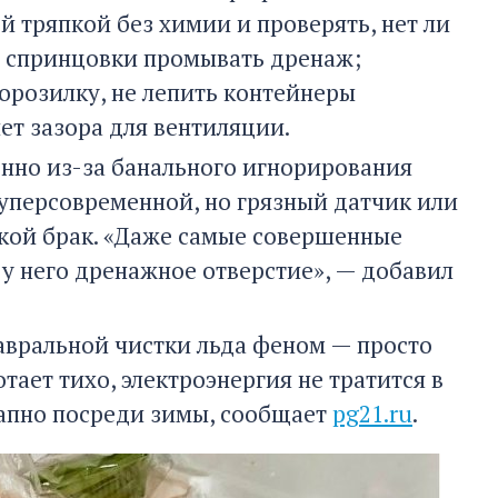
й тряпкой без химии и проверять, нет ли
з спринцовки промывать дренаж;
орозилку, не лепить контейнеры
нет зазора для вентиляции.
енно из-за банального игнорирования
уперсовременной, но грязный датчик или
ской брак. «Даже самые совершенные
е у него дренажное отверстие», — добавил
 авральной чистки льда феном — просто
тает тихо, электроэнергия не тратится в
езапно посреди зимы, сообщает
pg21.ru
.