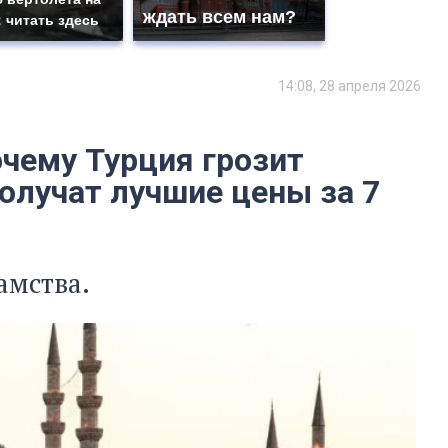
ждать всем нам?
: читать здесь
14:08, 28 апреля 2026
очему Турция грозит
олучат лучшие цены за 7
амства.