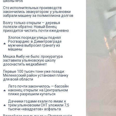
школы №56
Сто исполнительных производств
закончились эвакуатором: у ульяновки
забрали машину за полмиллиона долгов
Волгу только открыли — деревья
полезли обратно: Новый Венец
приходится чистить почти ежедневно
Хлопок посреди улицы поднял
Росгвардию: в Димитровграде
мужчина выбросил гранату из
машины
Мешка Амбу не было: прокуратура
заставила ульяновскую школу
дооснастить медкабинет
Первые 100 тысяч тонн уже позади:
Мелекесский район установил планку
для всей области
Лето почти закончилось — бассейн
наконец открыли: на Центральном
пляже разрешили купаться
Дачники годами ехали по ямам: к
трём ульяновским СНТ уложили 7,5
тысячи «квадратов» асфальта