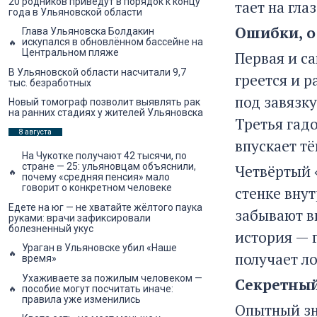
20 родников приведут в порядок к концу
тает на глаз
года в Ульяновской области
Ошибки, о
Глава Ульяновска Болдакин
искупался в обновлённом бассейне на
Центральном пляже
Первая и са
В Ульяновской области насчитали 9,7
греется и 
тыс. безработных
под завязку
Новый томограф позволит выявлять рак
на ранних стадиях у жителей Ульяновска
Третья гад
8 августа
впускает тё
На Чукотке получают 42 тысячи, по
стране — 25: ульяновцам объяснили,
Четвёртый 
почему «средняя пенсия» мало
говорит о конкретном человеке
стенке вну
Едете на юг — не хватайте жёлтого паука
забывают в
руками: врачи зафиксировали
болезненный укус
история — г
Ураган в Ульяновске убил «Наше
получает л
время»
Ухаживаете за пожилым человеком —
Секретный
пособие могут посчитать иначе:
правила уже изменились
Опытный зн