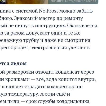
Мозаика, Екатерина Соколова
ника с системой No Frost можно забыть
обного. Знакомый мастер по ремонту
ый не пишут в инструкциях. Оказывается,
з за разом допускает одни и те же
ренажную трубку и даже не смотрит на
ессор орёт, электроэнергия улетает в
ется льдом
ой разморозки отводит конденсат через
и крошками — всё, вода копится внутри,
 начинает страдать компрессор: он
ую температуру. А если ещё и
оем пыли — срок службы холодильника