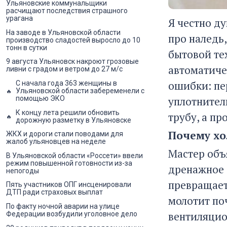
Ульяновские коммунальщики
расчищают последствия страшного
урагана
Я честно д
На заводе в Ульяновской области
про наледь,
производство сладостей выросло до 10
тонн в сутки
бытовой те
9 августа Ульяновск накроют грозовые
автоматичес
ливни с градом и ветром до 27 м/с
ошибки: пе
С начала года 363 женщины в
Ульяновской области забеременели с
уплотнител
помощью ЭКО
К концу лета решили обновить
трубу, а пр
дорожную разметку в Ульяновске
Почему хо
ЖКХ и дороги стали поводами для
жалоб ульяновцев на неделе
Мастер объ
В Ульяновской области «Россети» ввели
режим повышенной готовности из-за
дренажное 
непогоды
превращает
Пять участников ОПГ инсценировали
ДТП ради страховых выплат
молотит по
По факту ночной аварии на улице
вентиляцио
Федерации возбудили уголовное дело