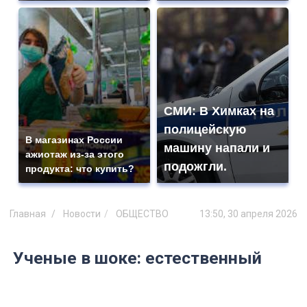
СМИ: В Химках на
полицейскую
В магазинах России
машину напали и
ажиотаж из-за этого
подожгли.
продукта: что купить?
Главная
Новости
ОБЩЕСТВО
13:50, 30 апреля 2026
Ученые в шоке: естественный
отбор оказался в 20 раз активнее,
чем мы думали, а виноваты в