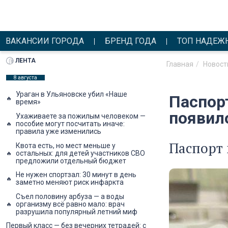
ВАКАНСИИ ГОРОДА
БРЕНД ГОДА
ТОП НАДЕЖ
ЛЕНТА
Главная
Новост
8 августа
Ураган в Ульяновске убил «Наше
Паспор
время»
появило
Ухаживаете за пожилым человеком —
пособие могут посчитать иначе:
правила уже изменились
Паспорт 
Квота есть, но мест меньше у
остальных: для детей участников СВО
предложили отдельный бюджет
Не нужен спортзал: 30 минут в день
заметно меняют риск инфаркта
Съел половину арбуза — а воды
организму всё равно мало: врач
разрушила популярный летний миф
Первый класс — без вечерних тетрадей: с