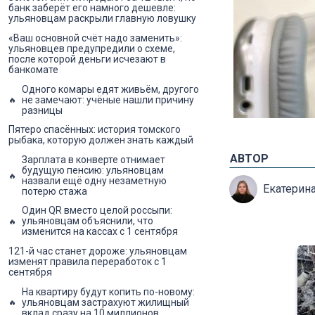
банк заберёт его намного дешевле:
ульяновцам раскрыли главную ловушку
«Ваш основной счёт надо заменить»:
ульяновцев предупредили о схеме,
после которой деньги исчезают в
банкомате
Одного комары едят живьём, другого
не замечают: учёные нашли причину
разницы
Пятеро спасённых: история томского
рыбака, которую должен знать каждый
АВТОР
Зарплата в конверте отнимает
будущую пенсию: ульяновцам
назвали ещё одну незаметную
Екатерин
потерю стажа
Один QR вместо целой россыпи:
ульяновцам объяснили, что
изменится на кассах с 1 сентября
121-й час станет дороже: ульяновцам
изменят правила переработок с 1
сентября
На квартиру будут копить по-новому:
ульяновцам застрахуют жилищный
вклад сразу на 10 миллионов