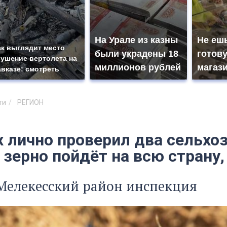
На Урале из казны
Не ешь
ак выглядит место
были украдены 18
готову
рушение вертолета на
миллионов рублей
магази
авказе: смотреть
ти
РЕГИОН
х лично проверил два сельхо
 зерно пойдёт на всю страну
Мелекесский район инспекция