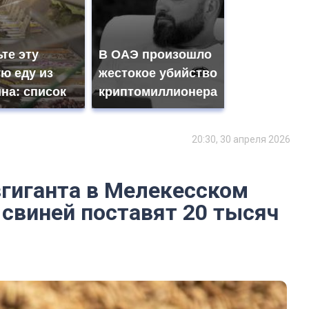
те эту
В ОАЭ произошло
ю еду из
жестокое убийство
на: список
криптомиллионера
20:30, 30 апреля 2026
згиганта в Мелекесском
, свиней поставят 20 тысяч