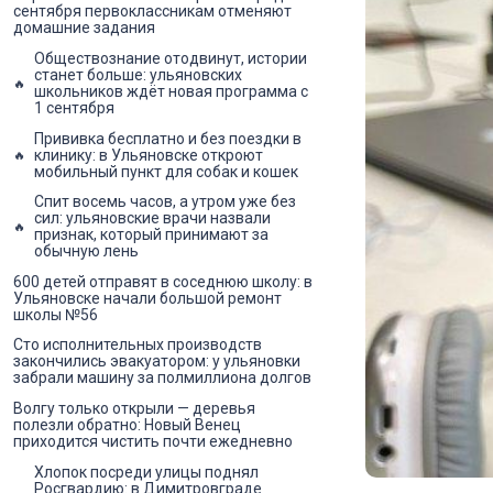
сентября первоклассникам отменяют
домашние задания
Обществознание отодвинут, истории
станет больше: ульяновских
школьников ждёт новая программа с
1 сентября
Прививка бесплатно и без поездки в
клинику: в Ульяновске откроют
мобильный пункт для собак и кошек
Спит восемь часов, а утром уже без
сил: ульяновские врачи назвали
признак, который принимают за
обычную лень
600 детей отправят в соседнюю школу: в
Ульяновске начали большой ремонт
школы №56
Сто исполнительных производств
закончились эвакуатором: у ульяновки
забрали машину за полмиллиона долгов
Волгу только открыли — деревья
полезли обратно: Новый Венец
приходится чистить почти ежедневно
Хлопок посреди улицы поднял
Росгвардию: в Димитровграде