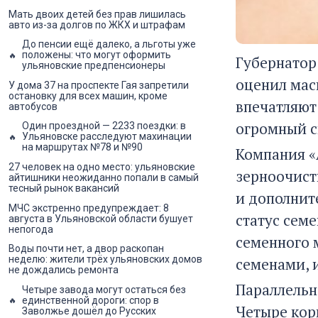
Мать двоих детей без прав лишилась
авто из-за долгов по ЖКХ и штрафам
До пенсии ещё далеко, а льготы уже
положены: что могут оформить
Губернатор
ульяновские предпенсионеры
оценил мас
У дома 37 на проспекте Гая запретили
остановку для всех машин, кроме
впечатляют:
автобусов
огромный с
Один проездной — 2233 поездки: в
Ульяновске расследуют махинации
на маршрутах №78 и №90
Компания «
27 человек на одно место: ульяновские
зерноочист
айтишники неожиданно попали в самый
тесный рынок вакансий
и дополнит
МЧС экстренно предупреждает: 8
статус сем
августа в Ульяновской области бушует
непогода
семенного 
Воды почти нет, а двор раскопан
неделю: жители трёх ульяновских домов
семенами, и
не дождались ремонта
Параллельн
Четыре завода могут остаться без
единственной дороги: спор в
Четыре кор
Заволжье дошёл до Русских