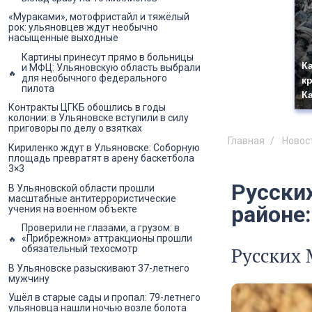
«Мураками», мотофристайл и тяжёлый
рок: ульяновцев ждут необычно
насыщенные выходные
Картины принесут прямо в больницы
К
и МФЦ: Ульяновскую область выбрали
для необычного федерального
к
пилота
К
Контракты ЦГКБ обошлись в годы
колонии: в Ульяновске вступили в силу
приговоры по делу о взятках
Главная
Новос
Кириленко ждут в Ульяновске: Соборную
площадь превратят в арену баскетбола
3×3
Русски
В Ульяновской области прошли
масштабные антитеррористические
районе:
учения на военном объекте
Проверили не глазами, а грузом: в
«Прибрежном» аттракционы прошли
обязательный техосмотр
Русских 
В Ульяновске разыскивают 37-летнего
мужчину
Ушёл в старые сады и пропал: 79-летнего
ульяновца нашли ночью возле болота