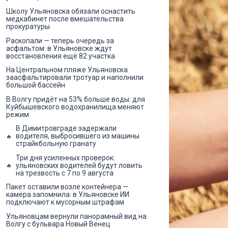
Школу Ульяновска обязали оснастить
медкабинет после вмешательства
прокуратуры
Раскопали — теперь очередь за
асфальтом: в Ульяновске ждут
восстановления ещё 82 участка
На Центральном пляже Ульяновска
заасфальтировали тротуар и наполнили
большой бассейн
В Волгу придёт на 53% больше воды: для
Куйбышевского водохранилища меняют
режим
В Димитровграде задержали
водителя, выбросившего из машины
страйкбольную гранату
Три дня усиленных проверок:
ульяновских водителей будут ловить
на трезвость с 7 по 9 августа
Пакет оставили возле контейнера —
камера запомнила: в Ульяновске ИИ
подключают к мусорным штрафам
Ульяновцам вернули панорамный вид на
Волгу с бульвара Новый Венец