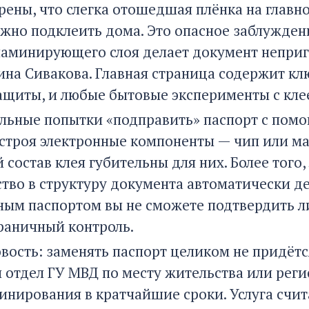
рены, что слегка отошедшая плёнка на главн
жно подклеить дома. Это опасное заблужден
ламинирующего слоя делает документ неприг
ина Сивакова. Главная страница содержит к
ащиты, и любые бытовые эксперименты с кле
льные попытки «подправить» паспорт с помо
 строя электронные компоненты — чип или ма
 состав клея губительны для них. Более тог
тво в структуру документа автоматически де
ым паспортом вы не сможете подтвердить ли
раничный контроль.
вость: заменять паспорт целиком не придётс
 отдел ГУ МВД по месту жительства или реги
инирования в кратчайшие сроки. Услуга счит