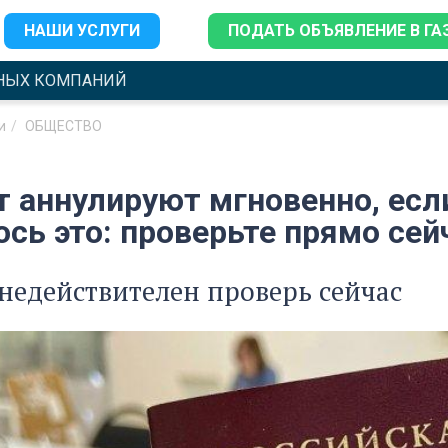
НАШИ УСЛУГИ
ПОДАТЬ ОБЪЯВЛЕНИЕ В ГА
НЫХ КОМПАНИЙ
и
ОБЩЕСТВО
т аннулируют мгновенно, есл
сь это: проверьте прямо сей
недействителен проверь сейчас