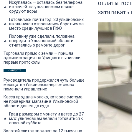
оплаты гос
Искупалась — осталась без телефона
и ключей: на ульяновском пляже
затягивать
орудуют воры
Готовились почти год: 20 ульяновских
школьников отправились бороться за
место среди лучших в ПФО
Половину уже сделали, половина
впереди: в Ульяновской области
отчитались о ремонте дорог
Торговали прямо с земли — пришла
администрация: на Урицкого выписали
первые протоколы
7 августа
Руководитель продержался чуть больше
месяца: в «Ульяновскэнерго» снова
поменяли управление
Касса продала молоко, которое система
не проверила: магазин в Ульяновской
области дошёл до суда
Град размером с монету и ветер до 27
м/с: ульяновцам велели готовиться к
опасной субботе
Золотой слиток продают за 12 тысяч, но