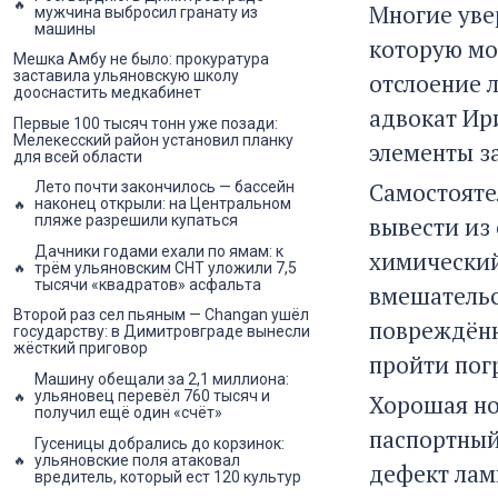
Многие уве
мужчина выбросил гранату из
машины
которую мо
Мешка Амбу не было: прокуратура
заставила ульяновскую школу
отслоение 
дооснастить медкабинет
адвокат Ир
Первые 100 тысяч тонн уже позади:
Мелекесский район установил планку
элементы з
для всей области
Самостояте
Лето почти закончилось — бассейн
наконец открыли: на Центральном
вывести из
пляже разрешили купаться
Дачники годами ехали по ямам: к
химический
трём ульяновским СНТ уложили 7,5
тысячи «квадратов» асфальта
вмешательс
Второй раз сел пьяным — Changan ушёл
повреждённ
государству: в Димитровграде вынесли
жёсткий приговор
пройти пог
Машину обещали за 2,1 миллиона:
ульяновец перевёл 760 тысяч и
Хорошая но
получил ещё один «счёт»
паспортный
Гусеницы добрались до корзинок:
ульяновские поля атаковал
дефект лам
вредитель, который ест 120 культур