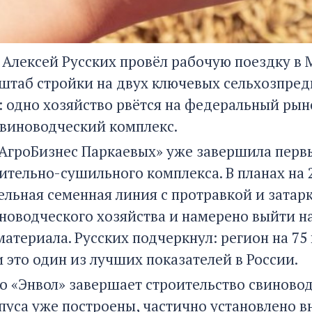
 Алексей Русских провёл рабочую поездку в 
штаб стройки на двух ключевых сельхозпред
 одно хозяйство рвётся на федеральный рыно
виноводческий комплекс.
АгроБизнес Паркаевых» уже завершила первы
ительно-сушильного комплекса. В планах на 
ельная семенная линия с протравкой и затар
еноводческого хозяйства и намерено выйти н
материала. Русских подчеркнул: регион на 7
 это один из лучших показателей в России.
о «Энвол» завершает строительство свиноводч
пуса уже построены, частично установлено в