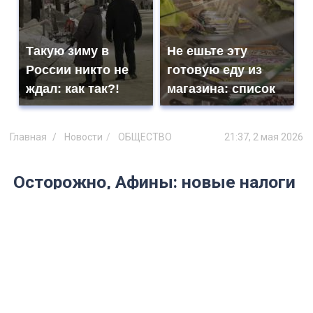
Такую зиму в
Не ешьте эту
России никто не
готовую еду из
ждал: как так?!
магазина: список
Главная
Новости
ОБЩЕСТВО
21:37, 2 мая 2026
Осторожно, Афины: новые налоги
до €10 с человека и запрет Airbnb
— как сэкономить, если вы уже
купили билеты
Раскрываем рабочий способ попасть в
Грецию дешевле