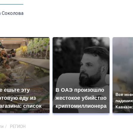
а Соколова
е ешьте эту
В ОАЭ произошло
Все нов
отовую еду из
жестокое убийство
падению
агазина: список
криптомиллионера
Кавказе
ти
РЕГИОН