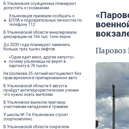
В Ульяновске осужденных планируют
допустить к госзаказам
«Паров
Ульяновцев призвали сообщать о
БПЛА и подозрительных личностях по
военной
телефону 112
вокзал
В Ульяновской области аннулировали
декларации на 166 тыс. тонн зерна
До 2030 года планируют заменить
Паровоз
больше трех тысяч лифтов
«Одни едят мясо, другие капусту»:
почему ульяновцы не верят в
зарплату в 76 тысяч
На Шолмова 25-летний мотоциклист без
прав врезался в припаркованное авто
В Ульяновской области 6 августа
пройдут антитеррористические учения:
что нужно знать жителям
В Ульяновске вынесли приговор
участникам нападения в трамвае
У школы № 7 в Ульяновске строят
спорткомплекс
В Ульяновской области сократили