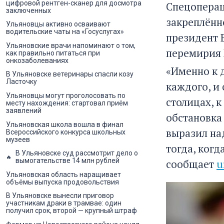
цифровой рентген-сканер для досмотра
Спецоперац
заключенных
закреплённ
Ульяновцы активно осваивают
водительские чаты на «Госуслугах»
президент 
Ульяновские врачи напоминают о том,
перемирия 
как правильно питаться при
онкозаболеваниях
«Именно к 
В Ульяновске ветеринары спасли козу
Ласточку
каждого, и 
Ульяновцы могут проголосовать по
столицах, к
месту нахождения: стартовал приём
заявлений
обстановка
Ульяновская школа вошла в финал
выразил на
Всероссийского конкурса школьных
музеев
тогда, ког
В Ульяновске суд рассмотрит дело о
вымогательстве 14 млн рублей
сообщает
u
Ульяновская область наращивает
объёмы выпуска продовольствия
В Ульяновске вынесли приговор
участникам драки в трамвае: один
получил срок, второй — крупный штраф