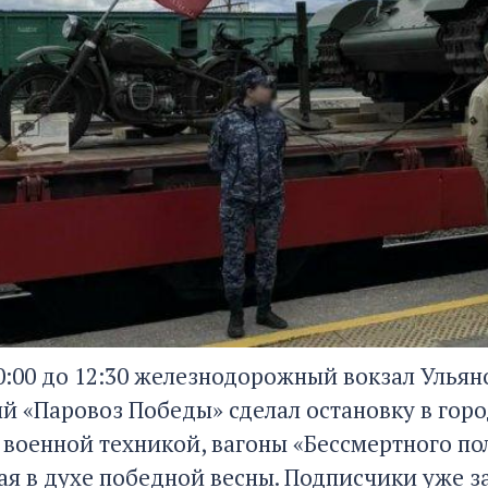
10:00 до 12:30 железнодорожный вокзал Улья
 «Паровоз Победы» сделал остановку в город
 военной техникой, вагоны «Бессмертного по
я в духе победной весны. Подписчики уже з