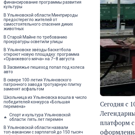
финансирование программы развития
культуры
В Ульяновской области Минприроды
предостерегло жителей от
самостоятельного спасения диких
животных
В Старой Майне по требованию
прокуратуры осветили улицы
В Ульяновске звёзды баскетбола
откроют новую площадку: программа
«Оранжевого мяча» на 7–8 августа
В Засвияжье пешеход попал под колеса
авто
В сквере 100-летия Ульяновского
патронного завода тротуарную плитку
заменят асфальтом
Школьница из Ульяновска вошла в число
победителей конкурса «Большая
Сегодня с 
перемена»
Легендарный
Спорт и культура Ульяновской
области: пять лет перемен
платформ с
В Ульяновской области назвали
оформленна
топ‑вакансии с зарплатой до 150 тысяч