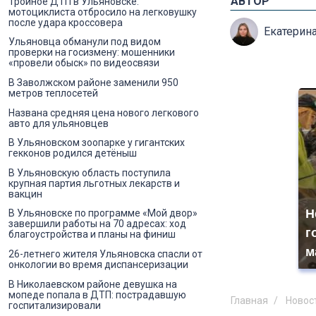
АВТОР
Тройное ДТП в Ульяновске:
мотоциклиста отбросило на легковушку
после удара кроссовера
Екатерин
Ульяновца обманули под видом
проверки на госизмену: мошенники
«провели обыск» по видеосвязи
В Заволжском районе заменили 950
метров теплосетей
Названа средняя цена нового легкового
авто для ульяновцев
В Ульяновском зоопарке у гигантских
гекконов родился детёныш
В Ульяновскую область поступила
крупная партия льготных лекарств и
вакцин
Н
В Ульяновске по программе «Мой двор»
завершили работы на 70 адресах: ход
г
благоустройства и планы на финиш
м
26-летнего жителя Ульяновска спасли от
онкологии во время диспансеризации
В Николаевском районе девушка на
мопеде попала в ДТП: пострадавшую
Главная
Новос
госпитализировали