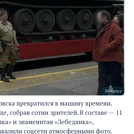
Мозаика
новска превратился в машину времени.
е, собрав сотни зрителей. В составе — 11
лка» и знаменитая «Лебедянка»,
авалили соцсети атмосферными фото.