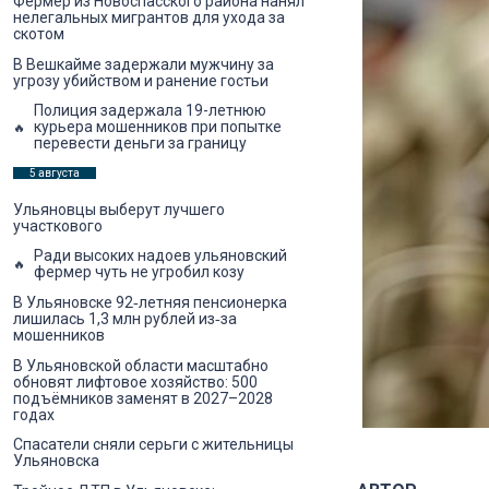
Фермер из Новоспасского района нанял
нелегальных мигрантов для ухода за
скотом
В Вешкайме задержали мужчину за
угрозу убийством и ранение гостьи
Полиция задержала 19-летнюю
курьера мошенников при попытке
перевести деньги за границу
5 августа
Ульяновцы выберут лучшего
участкового
Ради высоких надоев ульяновский
фермер чуть не угробил козу
В Ульяновске 92‑летняя пенсионерка
лишилась 1,3 млн рублей из‑за
мошенников
В Ульяновской области масштабно
обновят лифтовое хозяйство: 500
подъёмников заменят в 2027–2028
годах
Спасатели сняли серьги с жительницы
Ульяновска