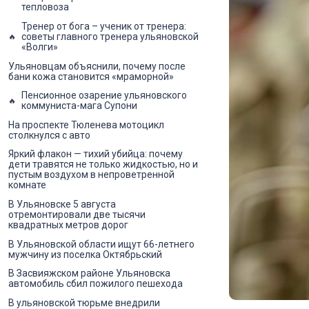
тепловоза
Тренер от бога – ученик от тренера:
советы главного тренера ульяновской
«Волги»
Ульяновцам объяснили, почему после
бани кожа становится «мраморной»
Пенсионное озарение ульяновского
коммуниста-мага Супони
На проспекте Тюленева мотоцикл
столкнулся с авто
Яркий флакон — тихий убийца: почему
дети травятся не только жидкостью, но и
пустым воздухом в непроветренной
комнате
В Ульяновске 5 августа
отремонтировали две тысячи
квадратных метров дорог
В Ульяновской области ищут 66-летнего
мужчину из поселка Октябрьский
В Засвияжском районе Ульяновска
автомобиль сбил пожилого пешехода
В ульяновской тюрьме внедрили