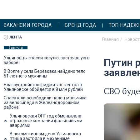
ВАКАНСИИ ГОРОДА
БРЕНД ГОДА
ТОП НАДЕЖ
ЛЕНТА
Главная
Новост
6 августа
Ульяновцы спасли косулю, застрявшую в
Путин 
заборе
заявлен
В Волге у села Берёзовка найдено тело
51-летнего мужчины
Благоустройство фиджитал-центра в
СВО буде
Ульяновске обойдется в 8 млн рублей
Спасатели освободили палец мальчика
из велосипеда в Железнодорожном
районе
Ульяновская ОПГ год обманывала
страховые компании фальшивыми
авариями
В локомотивном депо Ульяновска
птица застряла в механизме