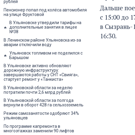
рублей
Дальше поез
Пенсионер попал под колёса автомобиля
на улице Фруктовой
с 15:00 до 
В Ульяновске утвердили тарифы на
в Сызрань-1
дополнительные занятия в лицее
№38
16:30.
В Ленинском районе Ульяновска из‑за
аварии отключили воду
Ульяновск топливом не поделился с
Барышом
В Ульяновске активно обновляют
дорожную инфраструктуру:
завершаются работы у СНТ «Свияга»,
стартует ремонт у «Танкиста»
В Ульяновской области за неделю
потратили почти 2,6 млрд рублей
В Ульяновской области за полгода
вернули в оборот 428 га сельхозземель
Режим самозанятости одобряют 34%
ульяновцев
По программе капремонта в
многоэтажках заменили 90 лифтов