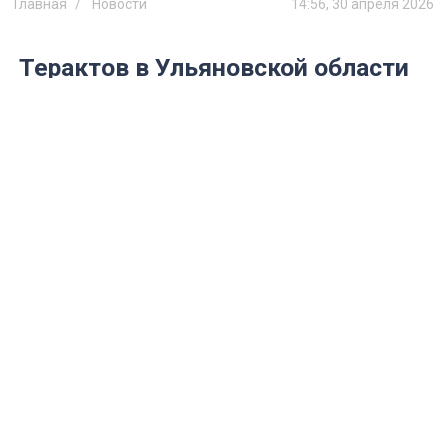
Главная
Новости
14:56, 30 апреля 2026
Терактов в Ульяновской области
не было, но вербовка через
соцсети растёт
В последний день апреля перед
общественниками о своей работе за
прошлый год отчитался заместитель
председателя правительства
Ульяновской области Геннадий Неробеев.