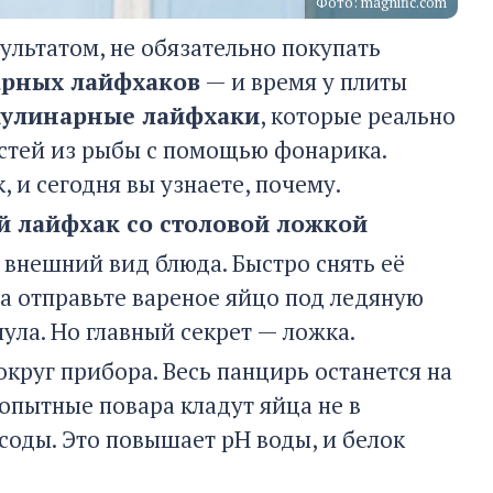
Фото: magnific.com
зультатом, не обязательно покупать
арных лайфхаков
— и время у плиты
кулинарные лайфхаки
, которые реально
остей из рыбы с помощью фонарика.
 и сегодня вы узнаете, почему.
й лайфхак со столовой ложкой
 внешний вид блюда. Быстро снять её
а отправьте вареное яйцо под ледяную
нула. Но главный секрет — ложка.
круг прибора. Весь панцирь останется на
 опытные повара кладут яйца не в
соды. Это повышает pH воды, и белок