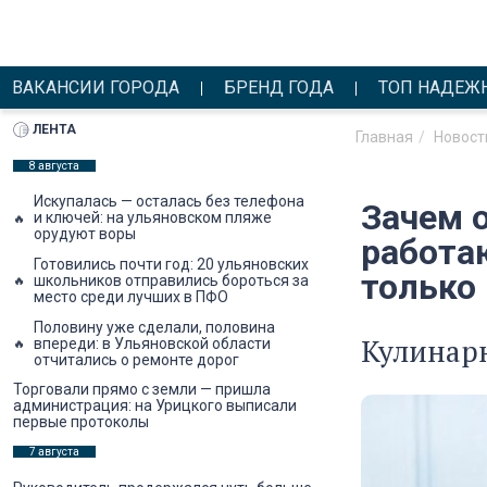
ВАКАНСИИ ГОРОДА
БРЕНД ГОДА
ТОП НАДЕЖ
ЛЕНТА
Главная
Новост
8 августа
Искупалась — осталась без телефона
Зачем 
и ключей: на ульяновском пляже
орудуют воры
работа
Готовились почти год: 20 ульяновских
только
школьников отправились бороться за
место среди лучших в ПФО
Половину уже сделали, половина
Кулинар
впереди: в Ульяновской области
отчитались о ремонте дорог
Торговали прямо с земли — пришла
администрация: на Урицкого выписали
первые протоколы
7 августа