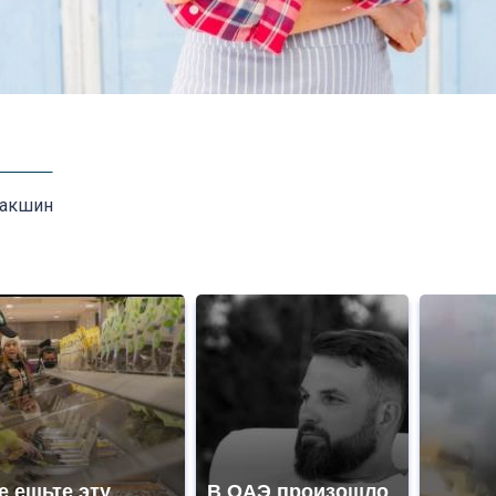
Лакшин
е ешьте эту
В ОАЭ произошло