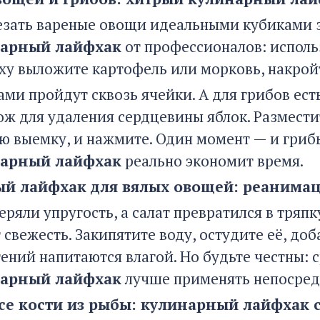
езать вареные овощи идеальными кубиками з
арный лайфхак
от профессионалов: исполь
рху выложите картофель или морковь, накрой
ами пройдут сквозь ячейки. А для грибов ест
ож для удаления сердцевины яблок. Размести
ю выемку, и нажмите. Один момент — и грибы
арный лайфхак
реально экономит время.
й лайфхак для вялых овощей: реанимац
ряли упругость, а салат превратился в тряпк
свежесть. Закипятите воду, остудите её, доб
ений напитаются влагой. Но будьте честны: с
арный лайфхак
лучше применять непосред
се кости из рыбы: кулинарный лайфхак 