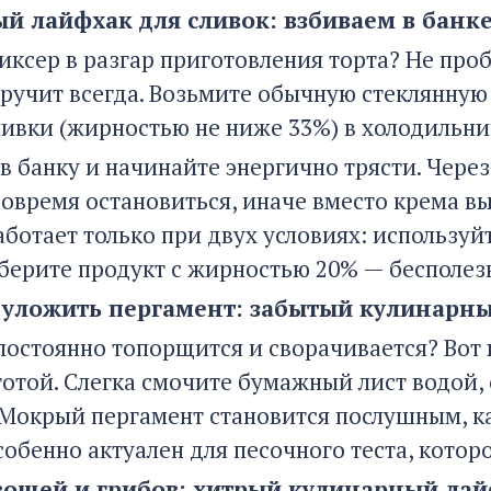
й лайфхак для сливок: взбиваем в банке
иксер в разгар приготовления торта? Не проб
ручит всегда. Возьмите обычную стеклянную
ливки (жирностью не ниже 33%) в холодильник
в банку и начинайте энергично трясти. Через
вовремя остановиться, иначе вместо крема в
ботает только при двух условиях: используй
 берите продукт с жирностью 20% — бесполез
 уложить пергамент: забытый кулинарн
постоянно топорщится и сворачивается? Вот
тотой. Слегка смочите бумажный лист водой,
 Мокрый пергамент становится послушным, ка
обенно актуален для песочного теста, котор
вощей и грибов: хитрый кулинарный лай