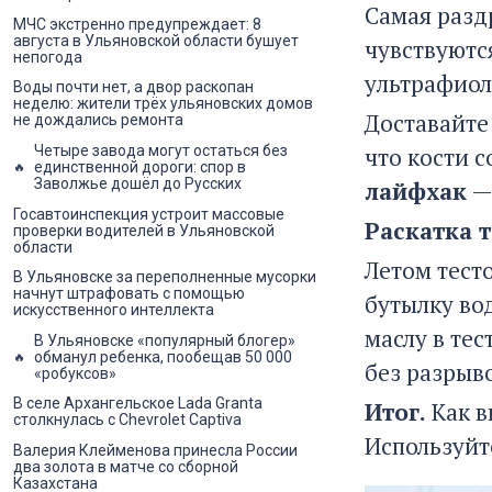
Самая разд
МЧС экстренно предупреждает: 8
августа в Ульяновской области бушует
чувствуются
непогода
ультрафиол
Воды почти нет, а двор раскопан
неделю: жители трёх ульяновских домов
Доставайте
не дождались ремонта
Четыре завода могут остаться без
что кости 
единственной дороги: спор в
Заволжье дошёл до Русских
лайфхак
— 
Госавтоинспекция устроит массовые
Раскатка 
проверки водителей в Ульяновской
области
Летом тесто
В Ульяновске за переполненные мусорки
начнут штрафовать с помощью
бутылку вод
искусственного интеллекта
маслу в тес
В Ульяновске «популярный блогер»
обманул ребенка, пообещав 50 000
без разрыво
«робуксов»
В селе Архангельское Lada Granta
Итог.
Как в
столкнулась с Chevrolet Captiva
Используй
Валерия Клейменова принесла России
два золота в матче со сборной
Казахстана