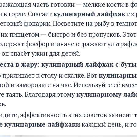
ражающая часть готовки — мелкие кости в фил
 в горле. Спасает
кулинарный лайфхак
из 
етовый фонарик. Посветите на рыбу в темноте
 их пинцетом — быстро и без пропусков. Это
содержат фосфор и иначе отражают ультрафи
он спасёт ужин для детей.
теста в жару: кулинарный лайфхак с бут
 прилипает к столу и скалке. Вот
кулинарны
ой и заморозьте на час. Используйте её вмес
те таять. Благодаря этому
кулинарному лай
в.
идите, эффективность этих советов зависит 
те
кулинарные лайфхаки
каждый день, и го