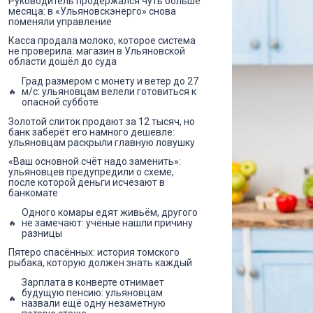
Руководитель продержался чуть больше
месяца: в «Ульяновскэнерго» снова
поменяли управление
Касса продала молоко, которое система
не проверила: магазин в Ульяновской
области дошёл до суда
Град размером с монету и ветер до 27
м/с: ульяновцам велели готовиться к
опасной субботе
Золотой слиток продают за 12 тысяч, но
банк заберёт его намного дешевле:
ульяновцам раскрыли главную ловушку
«Ваш основной счёт надо заменить»:
ульяновцев предупредили о схеме,
после которой деньги исчезают в
банкомате
Одного комары едят живьём, другого
не замечают: учёные нашли причину
разницы
Пятеро спасённых: история томского
рыбака, которую должен знать каждый
Зарплата в конверте отнимает
будущую пенсию: ульяновцам
назвали ещё одну незаметную