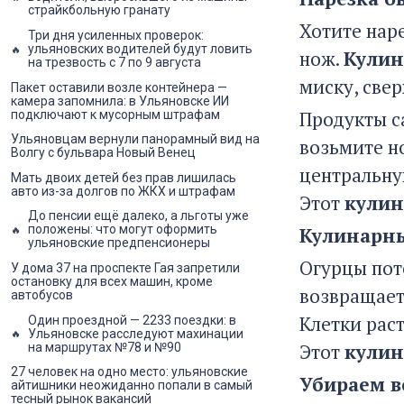
страйкбольную гранату
Хотите нар
Три дня усиленных проверок:
ульяновских водителей будут ловить
нож.
Кулин
на трезвость с 7 по 9 августа
миску, све
Пакет оставили возле контейнера —
камера запомнила: в Ульяновске ИИ
Продукты с
подключают к мусорным штрафам
Ульяновцам вернули панорамный вид на
возьмите н
Волгу с бульвара Новый Венец
центральну
Мать двоих детей без прав лишилась
авто из-за долгов по ЖКХ и штрафам
Этот
кулин
До пенсии ещё далеко, а льготы уже
положены: что могут оформить
Кулинарны
ульяновские предпенсионеры
Огурцы поте
У дома 37 на проспекте Гая запретили
остановку для всех машин, кроме
возвращает 
автобусов
Клетки раст
Один проездной — 2233 поездки: в
Ульяновске расследуют махинации
Этот
кулин
на маршрутах №78 и №90
27 человек на одно место: ульяновские
Убираем в
айтишники неожиданно попали в самый
тесный рынок вакансий