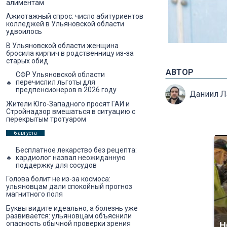
алиментам
Ажиотажный спрос: число абитуриентов
колледжей в Ульяновской области
удвоилось
В Ульяновской области женщина
бросила кирпич в родственницу из-за
старых обид
АВТОР
СФР Ульяновской области
перечислил льготы для
предпенсионеров в 2026 году
Даниил 
Жители Юго-Западного просят ГАИ и
Стройнадзор вмешаться в ситуацию с
перекрытым тротуаром
6 августа
Бесплатное лекарство без рецепта:
кардиолог назвал неожиданную
поддержку для сосудов
Голова болит не из-за космоса:
ульяновцам дали спокойный прогноз
магнитного поля
Буквы видите идеально, а болезнь уже
развивается: ульяновцам объяснили
опасность обычной проверки зрения
Н