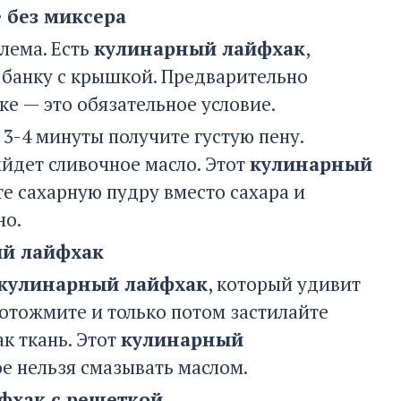
 без миксера
лема. Есть
кулинарный лайфхак
,
 банку с крышкой. Предварительно
е — это обязательное условие.
 3-4 минуты получите густую пену.
ыйдет сливочное масло. Этот
кулинарный
те сахарную пудру вместо сахара и
но.
ый лайфхак
кулинарный лайфхак
, который удивит
 отожмите и только потом застилайте
к ткань. Этот
кулинарный
ое нельзя смазывать маслом.
фхак с решеткой