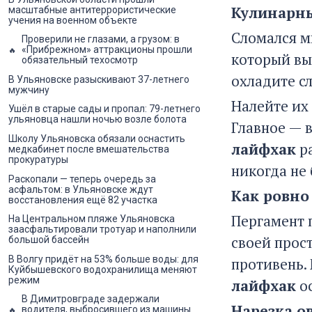
Кулинарны
масштабные антитеррористические
учения на военном объекте
Сломался м
Проверили не глазами, а грузом: в
«Прибрежном» аттракционы прошли
который вы
обязательный техосмотр
охладите с
В Ульяновске разыскивают 37-летнего
мужчину
Налейте их 
Ушёл в старые сады и пропал: 79-летнего
ульяновца нашли ночью возле болота
Главное — 
Школу Ульяновска обязали оснастить
лайфхак
ра
медкабинет после вмешательства
прокуратуры
никогда не
Раскопали — теперь очередь за
асфальтом: в Ульяновске ждут
Как ровно
восстановления ещё 82 участка
Пергамент 
На Центральном пляже Ульяновска
заасфальтировали тротуар и наполнили
своей прос
большой бассейн
В Волгу придёт на 53% больше воды: для
противень.
Куйбышевского водохранилища меняют
режим
лайфхак
ос
В Димитровграде задержали
Нарезка о
водителя, выбросившего из машины