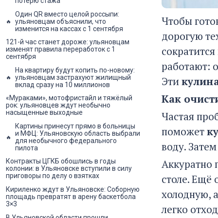
потерю стажа
Один QR вместо целой россыпи:
Чтобы готов
ульяновцам объяснили, что
изменится на кассах с 1 сентября
дорогую те
121-й час станет дороже: ульяновцам
сократится
изменят правила переработок с 1
сентября
работают: 
На квартиру будут копить по-новому:
ульяновцам застрахуют жилищный
Эти
кулин
вклад сразу на 10 миллионов
Как очист
«Мураками», мотофристайл и тяжёлый
рок: ульяновцев ждут необычно
насыщенные выходные
Частая про
Картины принесут прямо в больницы
поможет
к
и МФЦ: Ульяновскую область выбрали
для необычного федерального
воду. Затем
пилота
Контракты ЦГКБ обошлись в годы
Аккуратно 
колонии: в Ульяновске вступили в силу
приговоры по делу о взятках
столе. Ещё
Кириленко ждут в Ульяновске: Соборную
холодную, 
площадь превратят в арену баскетбола
3×3
легко отхо
В Ульяновской области прошли