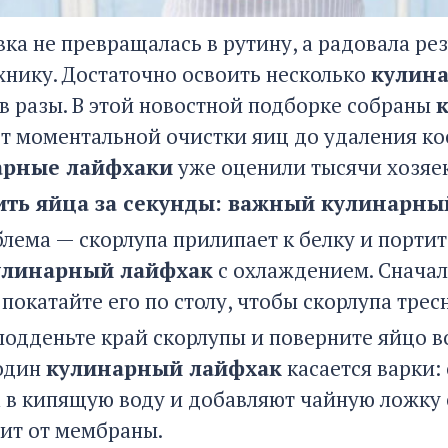
ка не превращалась в рутину, а радовала ре
хнику. Достаточно освоить несколько
кулин
 в разы. В этой новостной подборке собраны
от моментальной очистки яиц до удаления к
арные лайфхаки
уже оценили тысячи хозяек,
ить яйца за секунды: важный кулинарны
блема — скорлупа прилипает к белку и портит
улинарный лайфхак
с охлаждением. Сначал
 покатайте его по столу, чтобы скорлупа трес
подденьте край скорлупы и поверните яйцо во
 один
кулинарный лайфхак
касается варки:
а в кипящую воду и добавляют чайную ложку 
дит от мембраны.