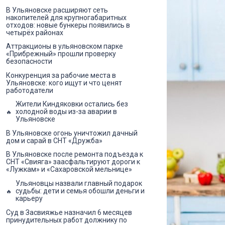
В Ульяновске расширяют сеть
накопителей для крупногабаритных
отходов: новые бункеры появились в
четырёх районах
Аттракционы в ульяновском парке
«Прибрежный» прошли проверку
безопасности
Конкуренция за рабочие места в
Ульяновске: кого ищут и что ценят
работодатели
Жители Киндяковки остались без
холодной воды из-за аварии в
Ульяновске
В Ульяновске огонь уничтожил дачный
дом и сарай в СНТ «Дружба»
В Ульяновске после ремонта подъезда к
СНТ «Свияга» заасфальтируют дороги к
«Лужкам» и «Сахаровской мельнице»
Ульяновцы назвали главный подарок
судьбы: дети и семья обошли деньги и
карьеру
Суд в Засвияжье назначил 6 месяцев
принудительных работ должнику по