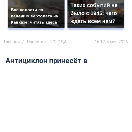
Таких событий не
Все новости по
было с 1945: чего
падению вертолета на
ждать всем нам?
Кавказе: читать здесь
Главная
Новости
ПОГОДА
16:17, 4 мая 2026
Антициклон принесёт в
Ульяновскую область сухую и
тёплую погоду на майские
праздники
Благоприятно для прогулок и отдыха на
природе