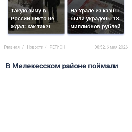
Такую зиму в
На Урале из казны
России никто не
были украдены 18
ждал: как так?!
миллионов рублей
Главная
Новости
РЕГИОН
08:52, 6 мая 2026
В Мелекесском районе поймали
браконьера
Грозит уголовное дело по ст. 256 УК РФ