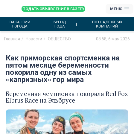
ПОДАТЬ ОБЪЯВЛЕНИЕ В ГАЗЕТУ
МЕНЮ
ВАКАНСИИ
БРЕНД
ТОП НАДЕЖНЫХ
ГОРОДА
ГОДА
КОМПАНИЙ
Главная
Новости
ОБЩЕСТВО
08:58, 6 мая 2026
Как приморская спортсменка на
пятом месяце беременности
покорила одну из самых
«капризных» гор мира
Беременная чемпионка покорила Red Fox
Elbrus Race на Эльбрусе