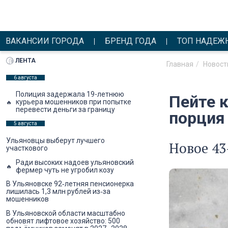
ВАКАНСИИ ГОРОДА
БРЕНД ГОДА
ТОП НАДЕЖ
ЛЕНТА
Главная
Новост
6 августа
Полиция задержала 19-летнюю
Пейте к
курьера мошенников при попытке
перевести деньги за границу
порция
5 августа
Ульяновцы выберут лучшего
Новое 43
участкового
Ради высоких надоев ульяновский
фермер чуть не угробил козу
В Ульяновске 92‑летняя пенсионерка
лишилась 1,3 млн рублей из‑за
мошенников
В Ульяновской области масштабно
обновят лифтовое хозяйство: 500