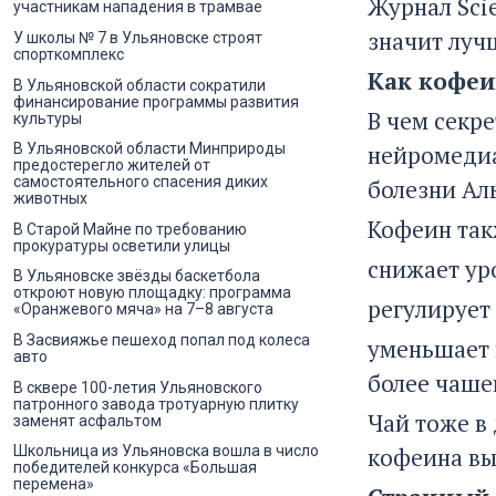
Журнал Sci
участникам нападения в трамвае
значит лучш
У школы № 7 в Ульяновске строят
спорткомплекс
Как кофеи
В Ульяновской области сократили
финансирование программы развития
В чем секр
культуры
В Ульяновской области Минприроды
нейромедиа
предостерегло жителей от
самостоятельного спасения диких
болезни Ал
животных
Кофеин так
В Старой Майне по требованию
прокуратуры осветили улицы
снижает ур
В Ульяновске звёзды баскетбола
откроют новую площадку: программа
регулирует
«Оранжевого мяча» на 7–8 августа
В Засвияжье пешеход попал под колеса
уменьшает 
авто
более чашек
В сквере 100-летия Ульяновского
патронного завода тротуарную плитку
Чай тоже в
заменят асфальтом
Школьница из Ульяновска вошла в число
кофеина вы
победителей конкурса «Большая
перемена»