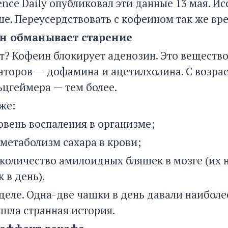
ence Daily опубликовал эти данные 13 мая. И
е. Переусердствовать с кофеином так же вред
н обманывает старение
ет? Кофеин блокирует аденозин. Это веществ
торов — дофамина и ацетилхолина. С возраст
ьцгеймера — тем более.
же:
овень воспаления в организме;
 метаболизм сахара в крови;
количество амилоидных бляшек в мозге (их 
 в день).
 деле. Одна-две чашки в день давали наиболе
шла странная история.