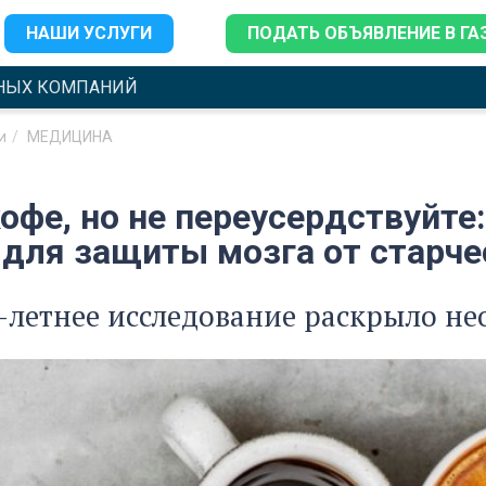
НАШИ УСЛУГИ
ПОДАТЬ ОБЪЯВЛЕНИЕ В ГА
НЫХ КОМПАНИЙ
и
МЕДИЦИНА
офе, но не переусердствуйте
 для защиты мозга от старче
-летнее исследование раскрыло н