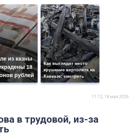
ле из казны
Как выглядит место
украдены 18
крушение вертолета на
онов рублей
Кавказе: смотреть
11:12, 18 мая 2026
ва в трудовой, из-за
ть