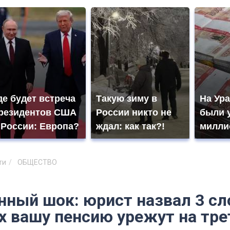
де будет встреча
Такую зиму в
На Ура
резидентов США
России никто не
были 
 России: Европа?
ждал: как так?!
милли
ти
ОБЩЕСТВО
ный шок: юрист назвал 3 сло
х вашу пенсию урежут на тре