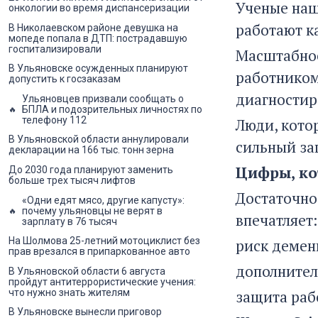
Ученые наш
онкологии во время диспансеризации
работают к
В Николаевском районе девушка на
мопеде попала в ДТП: пострадавшую
госпитализировали
Масштабное
В Ульяновске осужденных планируют
работником
допустить к госзаказам
диагностиро
Ульяновцев призвали сообщать о
БПЛА и подозрительных личностях по
телефону 112
Люди, кото
В Ульяновской области аннулировали
сильный за
декларации на 166 тыс. тонн зерна
Цифры, ко
До 2030 года планируют заменить
больше трех тысяч лифтов
Достаточно 
«Одни едят мясо, другие капусту»:
почему ульяновцы не верят в
впечатляет:
зарплату в 76 тысяч
На Шолмова 25-летний мотоциклист без
риск демен
прав врезался в припаркованное авто
дополнител
В Ульяновской области 6 августа
пройдут антитеррористические учения:
что нужно знать жителям
защита раб
В Ульяновске вынесли приговор