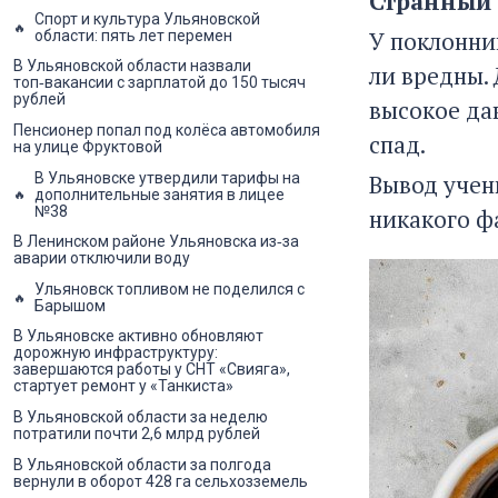
Странный 
Спорт и культура Ульяновской
У поклонни
области: пять лет перемен
В Ульяновской области назвали
ли вредны. 
топ‑вакансии с зарплатой до 150 тысяч
рублей
высокое да
Пенсионер попал под колёса автомобиля
спад.
на улице Фруктовой
В Ульяновске утвердили тарифы на
Вывод учен
дополнительные занятия в лицее
№38
никакого ф
В Ленинском районе Ульяновска из‑за
аварии отключили воду
Ульяновск топливом не поделился с
Барышом
В Ульяновске активно обновляют
дорожную инфраструктуру:
завершаются работы у СНТ «Свияга»,
стартует ремонт у «Танкиста»
В Ульяновской области за неделю
потратили почти 2,6 млрд рублей
В Ульяновской области за полгода
вернули в оборот 428 га сельхозземель