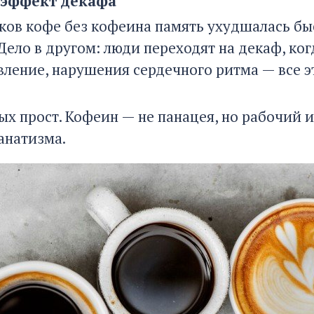
эффект декафа
ков кофе без кофеина память ухудшалась быс
Дело в другом: люди переходят на декаф, ког
вление, нарушения сердечного ритма — все э
ых прост. Кофеин — не панацея, но рабочий и
анатизма.