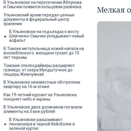
В Ульяновске на пересечении Аблукова
Мелкая о
и Смычки появится кольцевая развязка
Ульяновский архив передал ценные
документы в федеральный центр
хранения
В Ульяновске на подъездах к мосту
Шевченко-Смычки укладывают новый
асфальт
В Томске метательница ножей напала на
возлюбленного: женщине грозит до 10
лет тюрьмы
Томские спелеодайверы расширяют
границы: от озера Мундштучное до
пещеры Жемчужная
В Ульяновске неизвестные обстреляли
квартиру на 16‑м этаже
Как 19-летний курсант из Ульяновска
покоряет небо и экраны
В Ульяновске двое должников погасили
алименты на 3 млн рублей
В Ульяновске разыскивают
пенсионера в черной бейсболке и
зеленой куртке