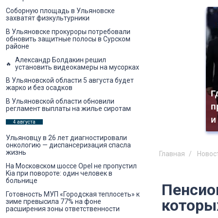
Соборную площадь в Ульяновске
захватят физкультурники
В Ульяновске прокуроры потребовали
обновить защитные полосы в Сурском
районе
Александр Болдакин решил
установить видеокамеры на мусорках
В Ульяновской области 5 августа будет
жарко и без осадков
Г
В Ульяновской области обновили
п
регламент выплаты на жилье сиротам
и
4 августа
Ульяновцу в 26 лет диагностировали
онкологию — диспансеризация спасла
жизнь
Главная
Новос
На Московском шоссе Opel не пропустил
Kia при повороте: один человек в
больнице
Пенсион
Готовность МУП «Городская теплосеть» к
которы
зиме превысила 77% на фоне
расширения зоны ответственности