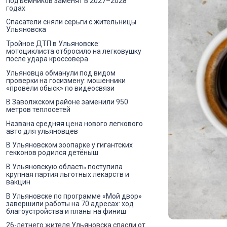
подъёмников заменят в 2027–2028
годах
Спасатели сняли серьги с жительницы
Ульяновска
Тройное ДТП в Ульяновске:
мотоциклиста отбросило на легковушку
после удара кроссовера
Ульяновца обманули под видом
проверки на госизмену: мошенники
«провели обыск» по видеосвязи
В Заволжском районе заменили 950
метров теплосетей
Названа средняя цена нового легкового
авто для ульяновцев
В Ульяновском зоопарке у гигантских
гекконов родился детёныш
В Ульяновскую область поступила
крупная партия льготных лекарств и
вакцин
В Ульяновске по программе «Мой двор»
завершили работы на 70 адресах: ход
благоустройства и планы на финиш
26-летнего жителя Ульяновска спасли от