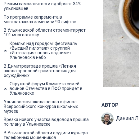
Режим самозанятости одобряют 34%
ульяновцев
По программе капремонта в
многоэтажках заменили 90 лифтов
В Ульяновской области отремонтируют
101 многоэтажку
Крылья над городом: фестиваль
«Высший пилотаж» с группой
«Интонация» вновь поднимет
Ульяновск в небо
В Димитровграде прошла «Летняя
школа правовой грамотности» для
осуждённых
Окружной форум Комитета семей
воинов Отечества в ПФО пройдет в
Ульяновске
Ульяновская школа вошла в финал
АВТОР
Всероссийского конкурса школьных
музеев
Даниил 
Врезка нового участка водовода прошла
по плану в Ульяновске
В Ульяновской области осудили курьера
телефонных мошенников