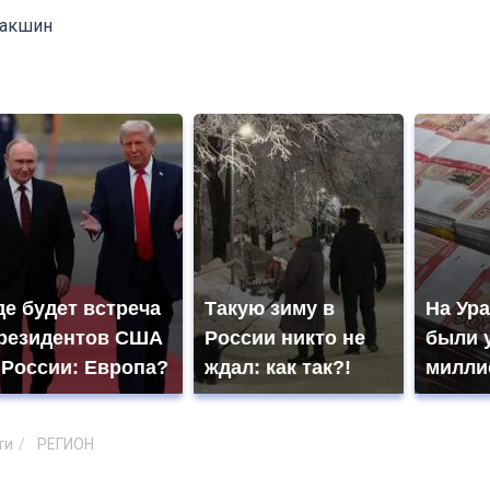
Лакшин
де будет встреча
Такую зиму в
На Ура
резидентов США
России никто не
были 
 России: Европа?
ждал: как так?!
милли
ти
РЕГИОН