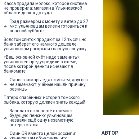
Касса продала молоко, которое система
не проверила: магазин в Ульяновской
области дошёл до суда
Град размером с монету и ветер до 27
м/с: ульяновцам велели готовиться к
опасной субботе
Золотой слиток продают за 12 тысяч, но
банк заберёт его намного дешевле:
ульяновцам раскрыли главную ловушку
«Ваш основной счёт надо заменить»:
ульяновцев предупредили о схеме,
после которой деньги исчезают в
банкомате
Одного комары едят живьём, другого
не замечают: учёные нашли причину
разницы
Пятеро спасённых: история томского
рыбака, которую должен знать каждый
Зарплата в конверте отнимает
будущую пенсию: ульяновцам
назвали ещё одну незаметную
потерю стажа
АВТОР
Один QR вместо целой россыпи:
ульяновцам объяснили, что