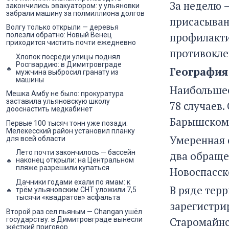
За неделю 
закончились эвакуатором: у ульяновки
забрали машину за полмиллиона долгов
присасывани
Волгу только открыли — деревья
профилакти
полезли обратно: Новый Венец
приходится чистить почти ежедневно
противокле
Хлопок посреди улицы поднял
Росгвардию: в Димитровграде
География
мужчина выбросил гранату из
машины
Наибольшее
Мешка Амбу не было: прокуратура
заставила ульяновскую школу
78 случаев
дооснастить медкабинет
Барышском 
Первые 100 тысяч тонн уже позади:
Мелекесский район установил планку
Умеренная с
для всей области
Лето почти закончилось — бассейн
два обраще
наконец открыли: на Центральном
пляже разрешили купаться
Новоспасск
Дачники годами ехали по ямам: к
В ряде тер
трём ульяновским СНТ уложили 7,5
тысячи «квадратов» асфальта
зарегистри
Второй раз сел пьяным — Changan ушёл
Старомайнс
государству: в Димитровграде вынесли
жёсткий приговор