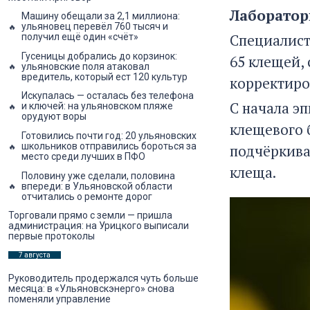
Лаборатор
Машину обещали за 2,1 миллиона:
ульяновец перевёл 760 тысяч и
Специалист
получил ещё один «счёт»
Гусеницы добрались до корзинок:
65 клещей,
ульяновские поля атаковал
вредитель, который ест 120 культур
корректиро
Искупалась — осталась без телефона
С начала э
и ключей: на ульяновском пляже
орудуют воры
клещевого 
Готовились почти год: 20 ульяновских
школьников отправились бороться за
подчёркива
место среди лучших в ПФО
клеща.
Половину уже сделали, половина
впереди: в Ульяновской области
отчитались о ремонте дорог
Торговали прямо с земли — пришла
администрация: на Урицкого выписали
первые протоколы
7 августа
Руководитель продержался чуть больше
месяца: в «Ульяновскэнерго» снова
поменяли управление