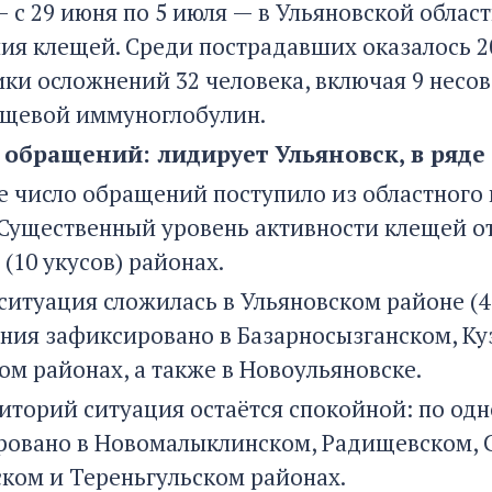
— с 29 июня по 5 июля — в Ульяновской облас
я клещей. Среди пострадавших оказалось 20 
ки осложнений 32 человека, включая 9 несо
щевой иммуноглобулин.
 обращений: лидирует Ульяновск, в ряд
 число обращений поступило из областного 
. Существенный уровень активности клещей от
(10 укусов) районах.
итуация сложилась в Ульяновском районе (4 
ния зафиксировано в Базарносызганском, Ку
ом районах, а также в Новоульяновске.
риторий ситуация остаётся спокойной: по о
ровано в Новомалыклинском, Радищевском, С
ком и Тереньгульском районах.