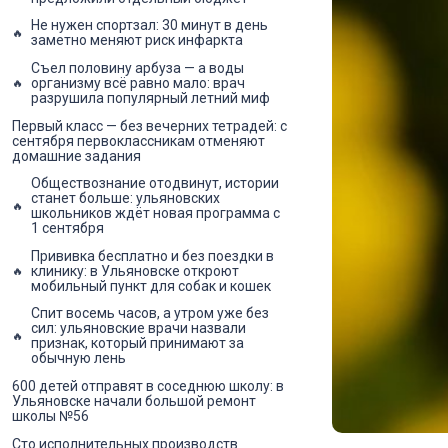
Не нужен спортзал: 30 минут в день
заметно меняют риск инфаркта
Съел половину арбуза — а воды
организму всё равно мало: врач
разрушила популярный летний миф
Первый класс — без вечерних тетрадей: с
сентября первоклассникам отменяют
домашние задания
Обществознание отодвинут, истории
станет больше: ульяновских
школьников ждёт новая программа с
1 сентября
Прививка бесплатно и без поездки в
клинику: в Ульяновске откроют
мобильный пункт для собак и кошек
Спит восемь часов, а утром уже без
сил: ульяновские врачи назвали
признак, который принимают за
обычную лень
600 детей отправят в соседнюю школу: в
Ульяновске начали большой ремонт
школы №56
Сто исполнительных производств