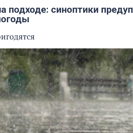
на подходе: синоптики преду
погоды
ригодятся