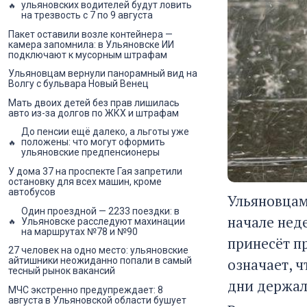
ульяновских водителей будут ловить
на трезвость с 7 по 9 августа
Пакет оставили возле контейнера —
камера запомнила: в Ульяновске ИИ
подключают к мусорным штрафам
Ульяновцам вернули панорамный вид на
Волгу с бульвара Новый Венец
Мать двоих детей без прав лишилась
авто из-за долгов по ЖКХ и штрафам
До пенсии ещё далеко, а льготы уже
положены: что могут оформить
ульяновские предпенсионеры
У дома 37 на проспекте Гая запретили
остановку для всех машин, кроме
автобусов
Ульяновцам
Один проездной — 2233 поездки: в
начале нед
Ульяновске расследуют махинации
на маршрутах №78 и №90
принесёт п
27 человек на одно место: ульяновские
означает, 
айтишники неожиданно попали в самый
тесный рынок вакансий
дни держал
МЧС экстренно предупреждает: 8
августа в Ульяновской области бушует