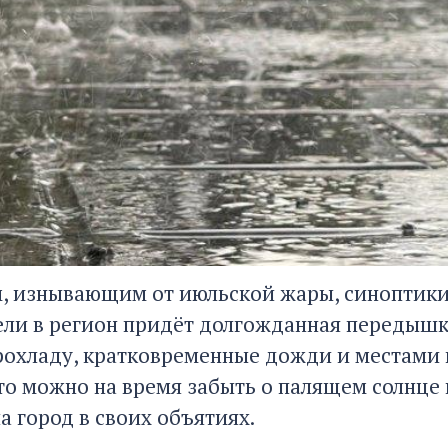
, изнывающим от июльской жары, синоптики
ели в регион придёт долгожданная передышк
рохладу, кратковременные дожди и местами г
что можно на время забыть о палящем солнце
а город в своих объятиях.