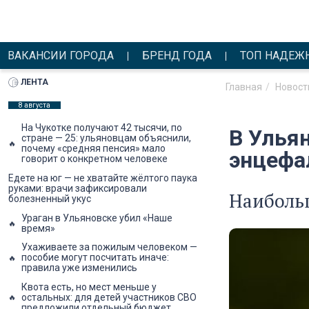
ВАКАНСИИ ГОРОДА
БРЕНД ГОДА
ТОП НАДЕЖ
ЛЕНТА
Главная
Новост
8 августа
На Чукотке получают 42 тысячи, по
В Улья
стране — 25: ульяновцам объяснили,
почему «средняя пенсия» мало
энцефа
говорит о конкретном человеке
Едете на юг — не хватайте жёлтого паука
руками: врачи зафиксировали
Наибольш
болезненный укус
Ураган в Ульяновске убил «Наше
время»
Ухаживаете за пожилым человеком —
пособие могут посчитать иначе:
правила уже изменились
Квота есть, но мест меньше у
остальных: для детей участников СВО
предложили отдельный бюджет