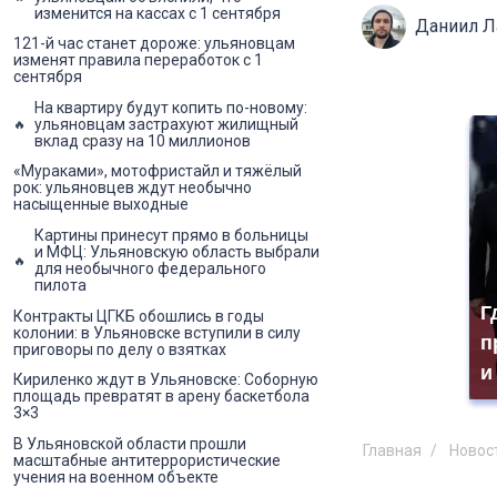
изменится на кассах с 1 сентября
Даниил 
121-й час станет дороже: ульяновцам
изменят правила переработок с 1
сентября
На квартиру будут копить по-новому:
ульяновцам застрахуют жилищный
вклад сразу на 10 миллионов
«Мураками», мотофристайл и тяжёлый
рок: ульяновцев ждут необычно
насыщенные выходные
Картины принесут прямо в больницы
и МФЦ: Ульяновскую область выбрали
для необычного федерального
пилота
Г
Контракты ЦГКБ обошлись в годы
колонии: в Ульяновске вступили в силу
п
приговоры по делу о взятках
и
Кириленко ждут в Ульяновске: Соборную
площадь превратят в арену баскетбола
3×3
В Ульяновской области прошли
Главная
Новос
масштабные антитеррористические
учения на военном объекте