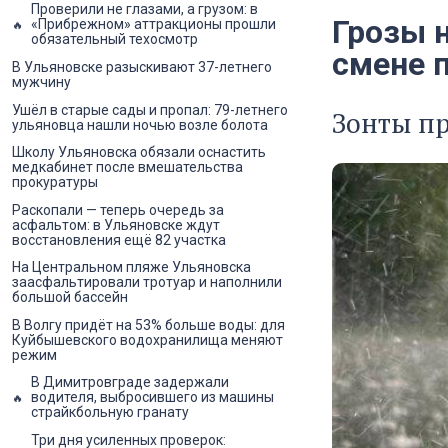
Проверили не глазами, а грузом: в
Грозы 
«Прибрежном» аттракционы прошли
обязательный техосмотр
смене 
В Ульяновске разыскивают 37-летнего
мужчину
Ушёл в старые сады и пропал: 79-летнего
Зонты п
ульяновца нашли ночью возле болота
Школу Ульяновска обязали оснастить
медкабинет после вмешательства
прокуратуры
Раскопали — теперь очередь за
асфальтом: в Ульяновске ждут
восстановления ещё 82 участка
На Центральном пляже Ульяновска
заасфальтировали тротуар и наполнили
большой бассейн
В Волгу придёт на 53% больше воды: для
Куйбышевского водохранилища меняют
режим
В Димитровграде задержали
водителя, выбросившего из машины
страйкбольную гранату
Три дня усиленных проверок: