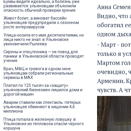
Буквы видите идеально, а болезнь уже
Анна Семен
развивается: ульяновцам объяснили
опасность обычной проверки зрения
Видно, что
Живот болит, а виноват бассейн:
ульяновцев предупредили о сезонном
обогатил е
росте энтеровирусов
одном дыха
Улица носила его имя десятилетиями, но
лица никто не знал: в Ульяновске
- Март - по
увековечили Рылеева
только я у
Сирены и спецтехника — не повод для
паники: в Ульяновской области проводят
учения
Мартом гол
Врач, МФЦ и тревога в одном окне:
очевидно, ч
ульяновцам собрали региональные
сервисы в MAX
Армении. Кр
Платил по 125 тысяч за «защиту»:
чувств. А 
ульяновский бизнесмен лишился дома и
дорогой машин
Аварии ставили как спектакль: пятерых
ульяновцев обвиняют в хищении 4,6
миллиона
Птица попала в железную ловушку: в
Ульяновске из тепловоза спасли чёрного
коршуна