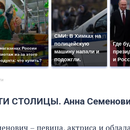
СМИ: В Химках на
полицейскую
Где бу
 магазинах России
машину напали и
прези
жиотаж из-за этого
подожгли.
и Рос
родукта: что купить?
ти
И СТОЛИЦЫ. Анна Семенович
енович – певица, актриса и обла