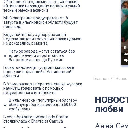
27 человек на одно место: ульяновские
айтишники неожиданно попали в самый
тесный рынок вакансий
МЧС экстренно предупреждает: 8
августа в Ульяновской области бушует
непогода
Воды почти нет, а двор раскопан
неделю: жители трёх ульяновских домов
не дождались ремонта
В
Четыре завода могут остаться без
а
единственной дороги: спор в
п
Заволжье дошёл до Русских
Госавтоинспекция устроит массовые
проверки водителей в Ульяновской
области
Главная
Новос
В Ульяновске за переполненные мусорки
начнут штрафовать с помощью
искусственного интеллекта
НОВОСТ
В Ульяновске «популярный блогер»
обманул ребенка, пообещав 50 000
любви
«робуксов»
В селе Архангельское Lada Granta
столкнулась с Chevrolet Captiva
Анна Сем