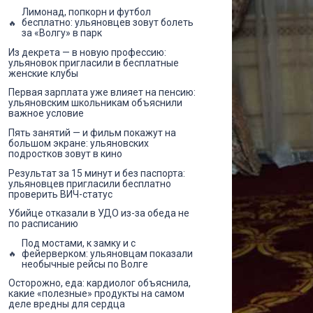
Лимонад, попкорн и футбол
бесплатно: ульяновцев зовут болеть
за «Волгу» в парк
Из декрета — в новую профессию:
ульяновок пригласили в бесплатные
женские клубы
Первая зарплата уже влияет на пенсию:
ульяновским школьникам объяснили
важное условие
Пять занятий — и фильм покажут на
большом экране: ульяновских
подростков зовут в кино
Результат за 15 минут и без паспорта:
ульяновцев пригласили бесплатно
проверить ВИЧ-статус
Убийце отказали в УДО из-за обеда не
по расписанию
Под мостами, к замку и с
фейерверком: ульяновцам показали
необычные рейсы по Волге
Осторожно, еда: кардиолог объяснила,
какие «полезные» продукты на самом
деле вредны для сердца