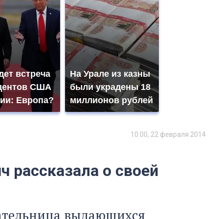
дет встреча
На Урале из казны
дентов США
были украдены 18
сии: Европа?
миллионов рублей
10:00, 22 февраля 2014
 рассказала о своей
дательница выдающихся