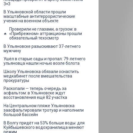
3×3
В Ульяновской области прошли
масштабные антитеррористические
учения на военном объекте
Проверили не глазами, а грузом: в
«Прибрежном» аттракционы прошли
обязательный техосмотр
В Ульяновске разыскивают 37-летнего
мужчину
Ушёл в старые сады и пропал: 79-летнего
ульяновца нашли ночью возле болота
Школу Ульяновска обязали оснастить
медкабинет после вмешательства
прокуратуры
Раскопали — теперь очередь за
асфальтом: в Ульяновске ждут
восстановления ещё 82 участка
На Центральном пляже Ульяновска
заасфальтировали тротуар и наполнили
большой бассейн
В Волгу придёт на 53% больше воды: для
Куйбышевского водохранилища меняют
режим