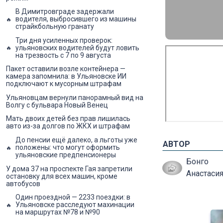
В Димитровграде задержали
водителя, выбросившего из машины
страйкбольную гранату
Три дня усиленных проверок:
ульяновских водителей будут ловить
на трезвость с 7 по 9 августа
Пакет оставили возле контейнера —
камера запомнила: в Ульяновске ИИ
подключают к мусорным штрафам
Ульяновцам вернули панорамный вид на
Волгу с бульвара Новый Венец
Мать двоих детей без прав лишилась
авто из-за долгов по ЖКХ и штрафам
До пенсии ещё далеко, а льготы уже
АВТОР
положены: что могут оформить
ульяновские предпенсионеры
Бонго
У дома 37 на проспекте Гая запретили
Анастаси
остановку для всех машин, кроме
автобусов
Один проездной — 2233 поездки: в
Ульяновске расследуют махинации
на маршрутах №78 и №90