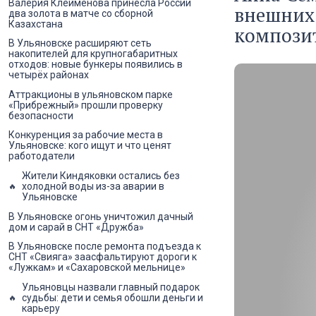
Валерия Клейменова принесла России
внешних 
два золота в матче со сборной
Казахстана
композит
В Ульяновске расширяют сеть
накопителей для крупногабаритных
отходов: новые бункеры появились в
четырёх районах
Аттракционы в ульяновском парке
«Прибрежный» прошли проверку
безопасности
Конкуренция за рабочие места в
Ульяновске: кого ищут и что ценят
работодатели
Жители Киндяковки остались без
холодной воды из-за аварии в
Ульяновске
В Ульяновске огонь уничтожил дачный
дом и сарай в СНТ «Дружба»
В Ульяновске после ремонта подъезда к
СНТ «Свияга» заасфальтируют дороги к
«Лужкам» и «Сахаровской мельнице»
Ульяновцы назвали главный подарок
судьбы: дети и семья обошли деньги и
карьеру