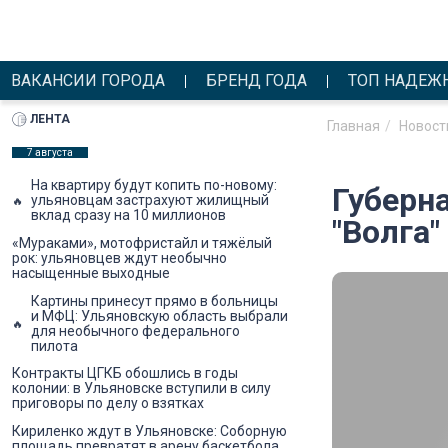
ВАКАНСИИ ГОРОДА
БРЕНД ГОДА
ТОП НАДЕЖ
ЛЕНТА
Главная
Новост
7 августа
На квартиру будут копить по-новому:
Губерн
ульяновцам застрахуют жилищный
вклад сразу на 10 миллионов
"Волга"
«Мураками», мотофристайл и тяжёлый
рок: ульяновцев ждут необычно
насыщенные выходные
Картины принесут прямо в больницы
и МФЦ: Ульяновскую область выбрали
для необычного федерального
пилота
Контракты ЦГКБ обошлись в годы
колонии: в Ульяновске вступили в силу
приговоры по делу о взятках
Кириленко ждут в Ульяновске: Соборную
площадь превратят в арену баскетбола