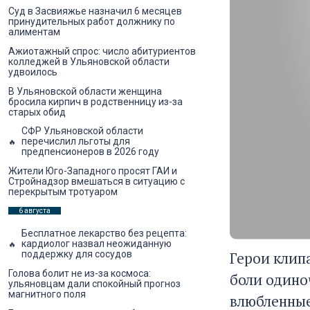
Суд в Засвияжье назначил 6 месяцев
принудительных работ должнику по
алиментам
Ажиотажный спрос: число абитуриентов
колледжей в Ульяновской области
удвоилось
В Ульяновской области женщина
бросила кирпич в родственницу из-за
старых обид
СФР Ульяновской области
перечислил льготы для
предпенсионеров в 2026 году
Жители Юго-Западного просят ГАИ и
Стройнадзор вмешаться в ситуацию с
перекрытым тротуаром
6 августа
Бесплатное лекарство без рецепта:
кардиолог назвал неожиданную
Герои клипа
поддержку для сосудов
Голова болит не из-за космоса:
боли одино
ульяновцам дали спокойный прогноз
магнитного поля
влюбленны