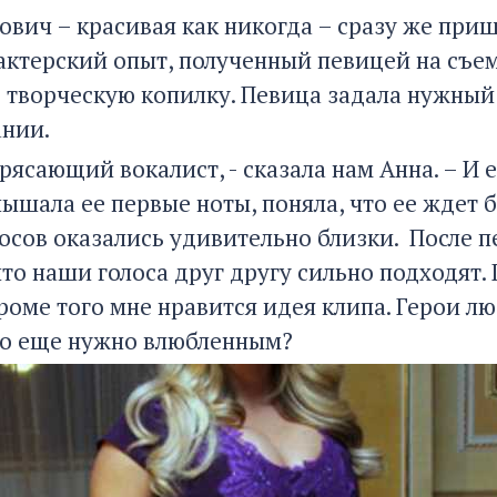
ович – красивая как никогда – сразу же при
 актерский опыт, полученный певицей на съ
е творческую копилку. Певица задала нужный 
нии.
трясающий вокалист, - сказала нам Анна. – И 
слышала ее первые ноты, поняла, что ее ждет
осов оказались удивительно близки. После п
то наши голоса друг другу сильно подходят.
оме того мне нравится идея клипа. Герои лю
что еще нужно влюбленным?