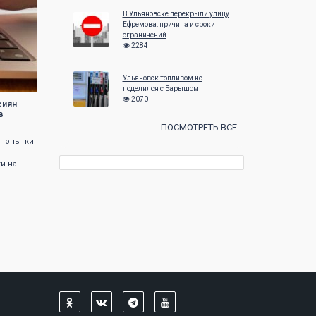
В Ульяновске перекрыли улицу
Ефремова: причина и сроки
ограничений
2284
Ульяновск топливом не
поделился с Барышом
2070
сиян
в
ПОСМОТРЕТЬ ВСЕ
 попытки
и на