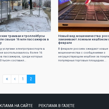
ские трамваи и троллейбусы
Новый вид мошенничества: рос
ли свыше 16 млн пассажиров в
заманивают ложным кешбэком 
у
феврале
оду услугами электротранспорта в
В феврале россиян ожидают новые
ке воспользовалось более 16
мошенничества с сообщениями о
в пассажиров, среди которых
несуществующем кешбэке за покупк
0 тысяч составил...
популярных торговых площадках....
1
2
КЛАМА НА САЙТЕ
РЕКЛАМА В ГАЗЕТЕ