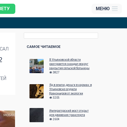
ЗЕТУ
МЕНЮ
САМОЕ ЧИТАЕМОЕ
САЛ
2
В Ульяновской области
разгорается скандал вокруг
закрытия сельской больницы
3827
ТЕЙ
Яд в землю, деньги в карман: в
Ульяновске осудили
браконьеров от экологии
3205
Императорский мост открыт
для движения транспорта
2604