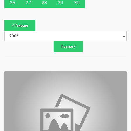
26
27
28
29
30
Раньше
Позже
0