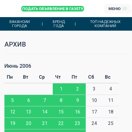
ПОДАТЬ ОБЪЯВЛЕНИЕ В ГАЗЕТУ
МЕНЮ
ВАКАНСИИ
БРЕНД
ТОП НАДЕЖНЫХ
ГОРОДА
ГОДА
КОМПАНИЙ
АРХИВ
Июнь 2006
И
Пн
Вт
Ср
Чт
Пт
Сб
Вс
1
2
3
4
5
6
7
8
9
10
11
12
13
14
15
16
17
18
19
20
21
22
23
24
25