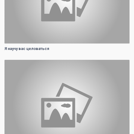
Я научу вас целоваться
0