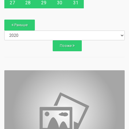
27
28
29
30
31
Раньше
Позже
0