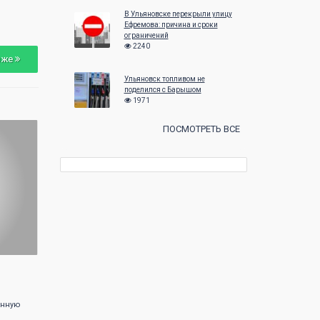
26
27
28
29
30
24
25
26
В Ульяновске перекрыли улицу
Ефремова: причина и сроки
31
ограничений
2240
зже
Ульяновск топливом не
поделился с Барышом
1971
ПОСМОТРЕТЬ ВСЕ
анную