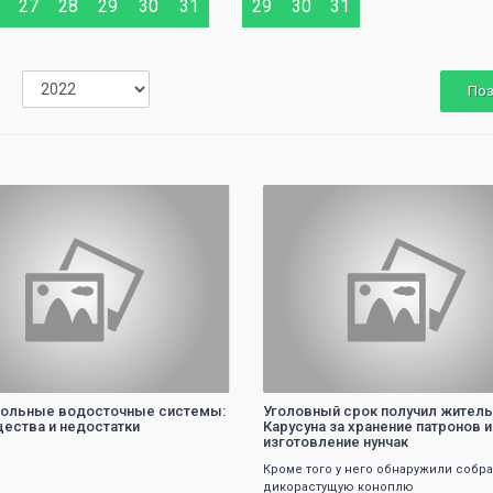
27
28
29
30
31
29
30
31
По
0
0
ольные водосточные системы:
Уголовный срок получил житель
ества и недостатки
Карусуна за хранение патронов и
изготовление нунчак
Кроме того у него обнаружили собр
дикорастущую коноплю