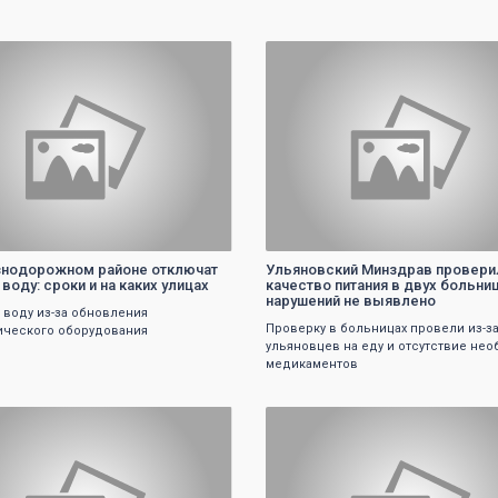
0
0
нодорожном районе отключат
Ульяновский Минздрав провери
воду: сроки и на каких улицах
качество питания в двух больниц
нарушений не выявлено
 воду из-за обновления
Проверку в больницах провели из-з
ического оборудования
ульяновцев на еду и отсутствие не
медикаментов
0
0