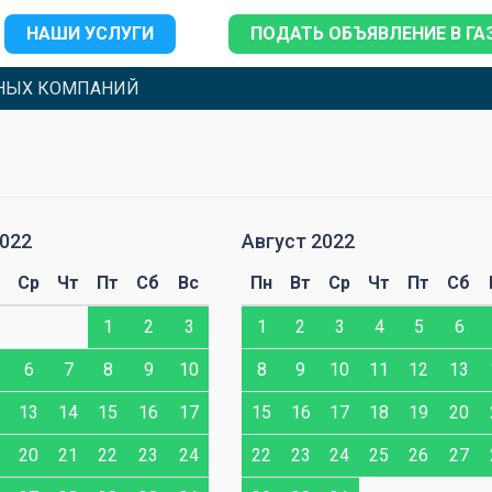
НАШИ УСЛУГИ
ПОДАТЬ ОБЪЯВЛЕНИЕ В ГА
НЫХ КОМПАНИЙ
022
Август 2022
Ср
Чт
Пт
Сб
Вс
Пн
Вт
Ср
Чт
Пт
Сб
1
2
3
1
2
3
4
5
6
6
7
8
9
10
8
9
10
11
12
13
13
14
15
16
17
15
16
17
18
19
20
20
21
22
23
24
22
23
24
25
26
27