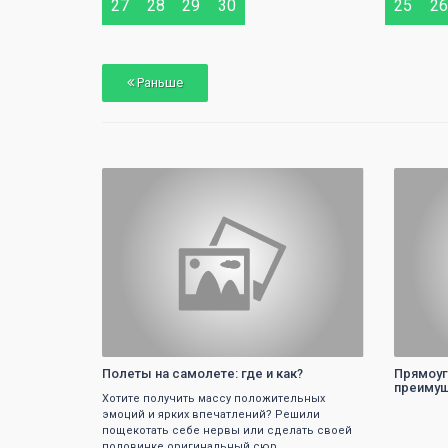
28
29
27
28
29
30
25
26
Раньше
0
Полеты на самолете: где и как?
Прямоуг
преимущ
Хотите получить массу положительных
эмоций и ярких впечатлений? Решили
пощекотать себе нервы или сделать своей
половинке оригинальный сюр...