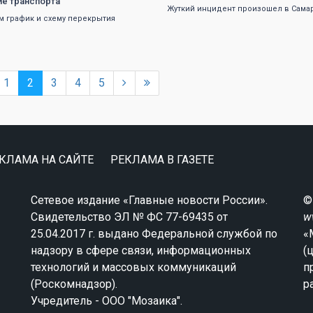
е транспорта
Жуткий инцидент произошел в Сама
м график и схему перекрытия
1
2
3
4
5
КЛАМА НА САЙТЕ
РЕКЛАМА В ГАЗЕТЕ
Сетевое издание «Главные новости России».
©
Свидетельство ЭЛ № ФС 77-69435 от
w
25.04.2017 г. выдано Федеральной службой по
«
надзору в сфере связи, информационных
(
технологий и массовых коммуникаций
п
(Роскомнадзор).
р
Учредитель - ООО "Мозаика".