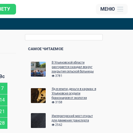
ЗЕТУ
МЕНЮ
САМОЕ ЧИТАЕМОЕ
В Ульяновской области
Сентябрь 2022
Октябрь 202
разгорается скандал вокруг
закрытия сельской больницы
Вс
Пн
Вт
Ср
Чт
Пт
Сб
Вс
Пн
Вт
Ср
3781
7
1
2
3
4
Яд в землю, деньги в карман: в
Ульяновске осудили
браконьеров от экологии
14
5
6
7
8
9
10
11
3
4
5
3158
21
12
13
14
15
16
17
18
10
11
12
Императорский мост открыт
для движения транспорта
28
19
20
21
22
23
24
25
17
18
19
2562