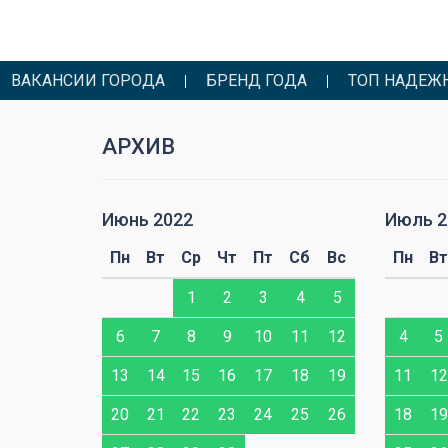
ВАКАНСИИ ГОРОДА
БРЕНД ГОДА
ТОП НАДЕЖ
АРХИВ
Июнь 2022
Июль 2
Сб
Вс
Пн
Вт
Ср
Чт
Пт
Сб
Вс
Пн
Вт
1
1
2
3
4
5
7
8
6
7
8
9
10
11
12
4
5
14
15
13
14
15
16
17
18
19
11
12
21
22
20
21
22
23
24
25
26
18
19