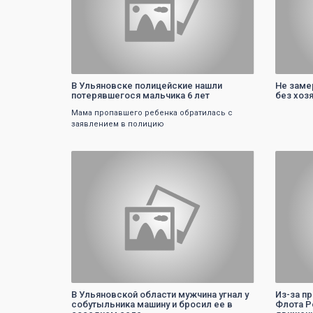
В Ульяновске полицейские нашли
Не заме
потерявшегося мальчика 6 лет
без хоз
Мама пропавшего ребенка обратилась с
заявлением в полицию
0
В Ульяновской области мужчина угнал у
Из-за п
собутыльника машину и бросил ее в
Флота Р