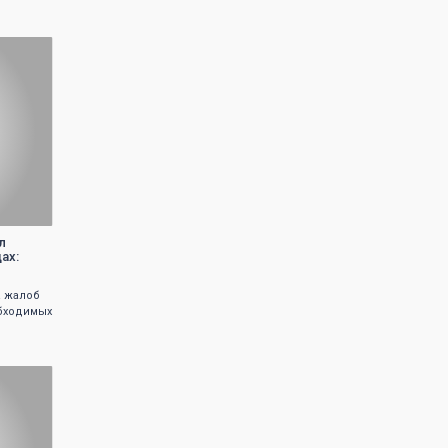
л
ах:
а жалоб
обходимых