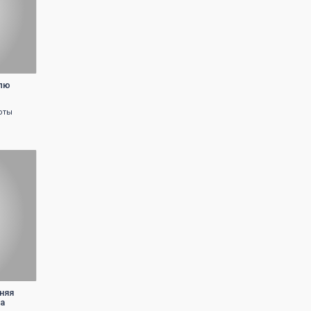
елю
оты
няя
ра