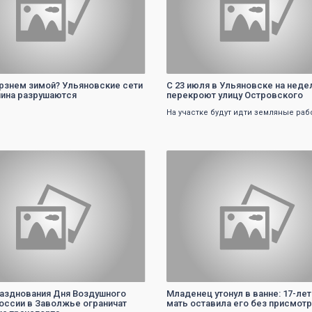
рзнем зимой? Ульяновские сети
С 23 июля в Ульяновске на нед
яина разрушаются
перекроют улицу Островского
На участке будут идти земляные раб
0
0
разднования Дня Воздушного
Младенец утонул в ванне: 17-лет
оссии в Заволжье ограничат
мать оставила его без присмот