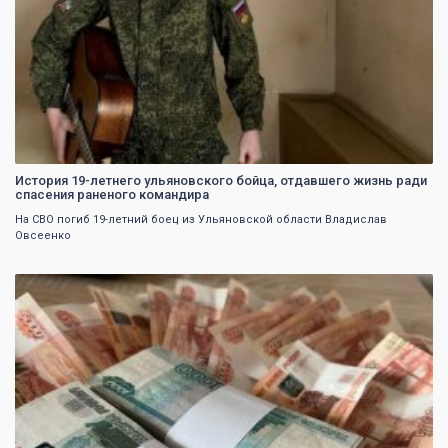
История 19-летнего ульяновского бойца, отдавшего жизнь ради
спасения раненого командира
На СВО погиб 19-летний боец из Ульяновской области Владислав
Овсеенко
0